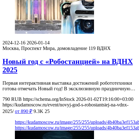
2024-12-16
2026-01-14
Москва, Проспект Мира, домовладение 119
ВДНХ
Новый год с «Робостанцией» на ВДНХ
2025
Первая интерактивная выставка достижений робототехники
готова отмечать Новый год! В эксклюзивную праздничную…
790
RUB
https://schema.org/InStock
2026-01-02T19:16:00+03:00
https://kudamoscow.ru/event/novyj-god-s-robostantsiej-na-vdnx-
2025/
от 890
₽
9.3K
25
https://kudamoscow.ru/image/255/255/uploads/4b40ba3ef153
https://kudamoscow.ru/image/255/255/uploads/4b40ba3ef153