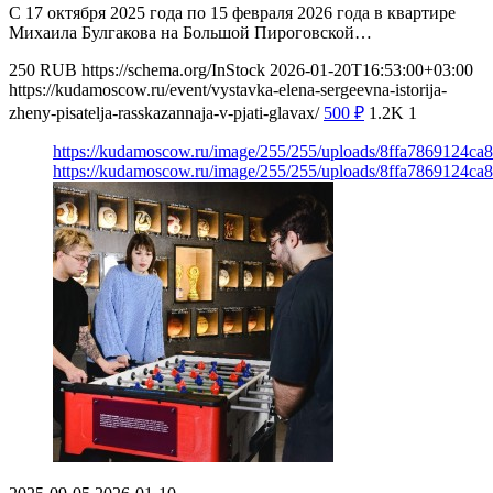
С 17 октября 2025 года по 15 февраля 2026 года в квартире
Михаила Булгакова на Большой Пироговской…
250
RUB
https://schema.org/InStock
2026-01-20T16:53:00+03:00
https://kudamoscow.ru/event/vystavka-elena-sergeevna-istorija-
zheny-pisatelja-rasskazannaja-v-pjati-glavax/
500
₽
1.2K
1
https://kudamoscow.ru/image/255/255/uploads/8ffa7869124c
https://kudamoscow.ru/image/255/255/uploads/8ffa7869124c