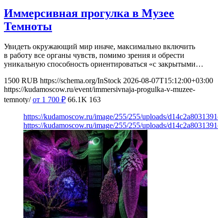
Иммерсивная прогулка в Музее
Темноты
Увидеть окружающий мир иначе, максимально включить
в работу все органы чувств, помимо зрения и обрести
уникальную способность ориентироваться «с закрытыми…
1500
RUB
https://schema.org/InStock
2026-08-07T15:12:00+03:00
https://kudamoscow.ru/event/immersivnaja-progulka-v-muzee-
temnoty/
от 1 700
₽
66.1K
163
https://kudamoscow.ru/image/255/255/uploads/d14c2a803139
https://kudamoscow.ru/image/255/255/uploads/d14c2a803139