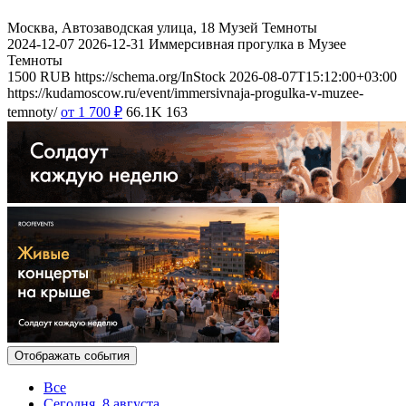
Москва, Автозаводская улица, 18
Музей Темноты
2024-12-07
2026-12-31
Иммерсивная прогулка в Музее
Темноты
1500
RUB
https://schema.org/InStock
2026-08-07T15:12:00+03:00
https://kudamoscow.ru/event/immersivnaja-progulka-v-muzee-
temnoty/
от 1 700
₽
66.1K
163
Отображать события
Все
Сегодня, 8 августа