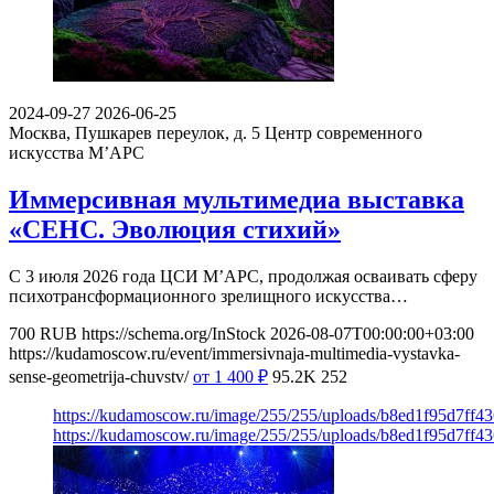
2024-09-27
2026-06-25
Москва, Пушкарев переулок, д. 5
Центр современного
искусства М’АРС
Иммерсивная мультимедиа выставка
«СЕНС. Эволюция стихий»
С 3 июля 2026 года ЦСИ М’АРС, продолжая осваивать сферу
психотрансформационного зрелищного искусства…
700
RUB
https://schema.org/InStock
2026-08-07T00:00:00+03:00
https://kudamoscow.ru/event/immersivnaja-multimedia-vystavka-
sense-geometrija-chuvstv/
от 1 400
₽
95.2K
252
https://kudamoscow.ru/image/255/255/uploads/b8ed1f95d7ff
https://kudamoscow.ru/image/255/255/uploads/b8ed1f95d7ff