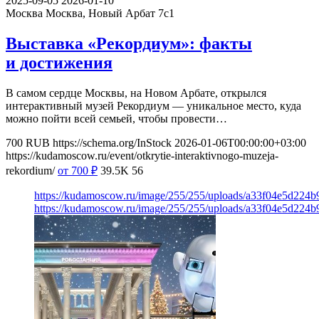
2025-09-05
2026-01-10
Москва
Москва, Новый Арбат 7с1
Выставка «Рекордиум»: факты
и достижения
В самом сердце Москвы, на Новом Арбате, открылся
интерактивный музей Рекордиум — уникальное место, куда
можно пойти всей семьей, чтобы провести…
700
RUB
https://schema.org/InStock
2026-01-06T00:00:00+03:00
https://kudamoscow.ru/event/otkrytie-interaktivnogo-muzeja-
rekordium/
от 700
₽
39.5K
56
https://kudamoscow.ru/image/255/255/uploads/a33f04e5d224
https://kudamoscow.ru/image/255/255/uploads/a33f04e5d224