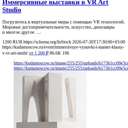
Иммерсивные выставки в VR Art
Studio
Погрузитесь в виртуальные миры с помощью VR технологий.
Мировые достопримечательности, искусство, динозавры
и многое другое. …
1200
RUB
https://schema.org/InStock
2026-07-30T17:30:00+03:00
https://kudamoscow.ru/event/immersivnye-vystavki-i-master-klassy-
v-vr-art-studii/
от 1 200
₽
86.6K
196
https://kudamoscow.ru/image/255/255/uploads/b173b1cc09e5
https://kudamoscow.ru/image/255/255/uploads/b173b1cc09e5