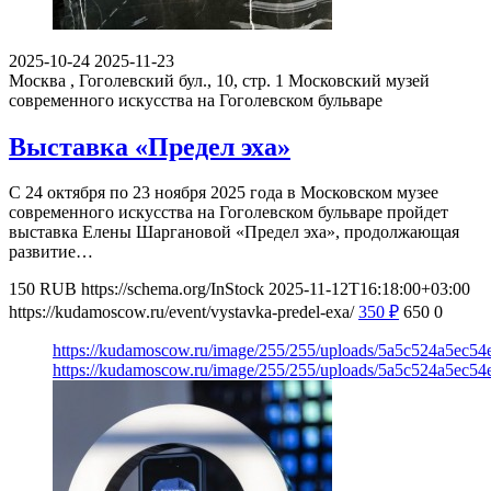
2025-10-24
2025-11-23
Москва , Гоголевский бул., 10, стр. 1
Московский музей
современного искусства на Гоголевском бульваре
Выставка «Предел эха»
С 24 октября по 23 ноября 2025 года в Московском музее
современного искусства на Гоголевском бульваре пройдет
выставка Елены Шаргановой «Предел эха», продолжающая
развитие…
150
RUB
https://schema.org/InStock
2025-11-12T16:18:00+03:00
https://kudamoscow.ru/event/vystavka-predel-exa/
350
₽
650
0
https://kudamoscow.ru/image/255/255/uploads/5a5c524a5ec5
https://kudamoscow.ru/image/255/255/uploads/5a5c524a5ec5