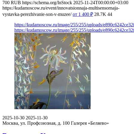
700
RUB
https://schema.org/InStock
2025-11-24T00:00:00+03:00
https://kudamoscow.ru/event/innovatsionnaja-multisensornaja-
vystavka-perezhivanie-son-v-muzee/
от 1 400
₽
28.7K
44
https://kudamoscow.ru/image/255/255/uploads/e890c6242ce3
https://kudamoscow.ru/image/255/255/uploads/e890c6242ce3
2025-10-30
2025-11-30
Москва, ул. Профсоюзная, д. 100
Галерея «Беляево»