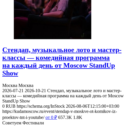
Стендап, музыкальное лото и мастер-
классы — комедийная программа
на каждый день от Moscow StandUp
Show
Москва
Москва
2026-07-21
2026-10-21
Стендап, музыкальное лото и мастер-
классы — комедийная программа на каждый день от Moscow
StandUp Show
0
RUB
https://schema.org/InStock
2026-08-06T12:15:00+03:00
https://kudamoscow.ru/event/stendap-v-moskve-ot-komikov-iz-
proektov-tnt-i-youtube/
от 0
₽
657.3K
1.8K
Советуем Фестивали