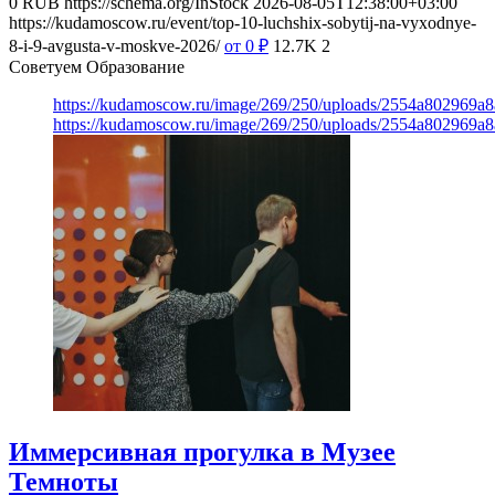
0
RUB
https://schema.org/InStock
2026-08-05T12:38:00+03:00
https://kudamoscow.ru/event/top-10-luchshix-sobytij-na-vyxodnye-
8-i-9-avgusta-v-moskve-2026/
от 0
₽
12.7K
2
Советуем Образование
https://kudamoscow.ru/image/269/250/uploads/2554a802969
https://kudamoscow.ru/image/269/250/uploads/2554a802969
Иммерсивная прогулка в Музее
Темноты