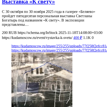
Выставка «К свету»
С 30 октября по 30 ноября 2025 года в галерее «Беляево»
пройдет пятидесятая персональная выставка Светланы
Богатырь под названием «К свету». В экспозиции
представлены…
200
RUB
https://schema.org/InStock
2025-11-18T14:08:00+03:00
https://kudamoscow.ru/event/vystavka-k-svetu/
400
₽
1.1K
0
https://kudamoscow.ru/image/255/255/uploads/77f258f2efcc8
https://kudamoscow.ru/image/255/255/uploads/77f258f2efcc8