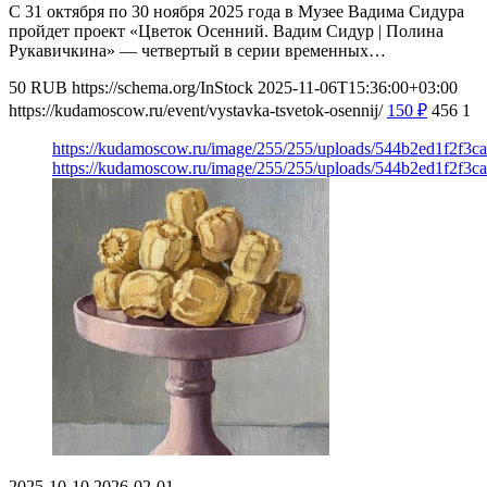
С 31 октября по 30 ноября 2025 года в Музее Вадима Сидура
пройдет проект «Цветок Осенний. Вадим Сидур | Полина
Рукавичкина» — четвертый в серии временных…
50
RUB
https://schema.org/InStock
2025-11-06T15:36:00+03:00
https://kudamoscow.ru/event/vystavka-tsvetok-osennij/
150
₽
456
1
https://kudamoscow.ru/image/255/255/uploads/544b2ed1f2f3c
https://kudamoscow.ru/image/255/255/uploads/544b2ed1f2f3c
2025-10-10
2026-02-01