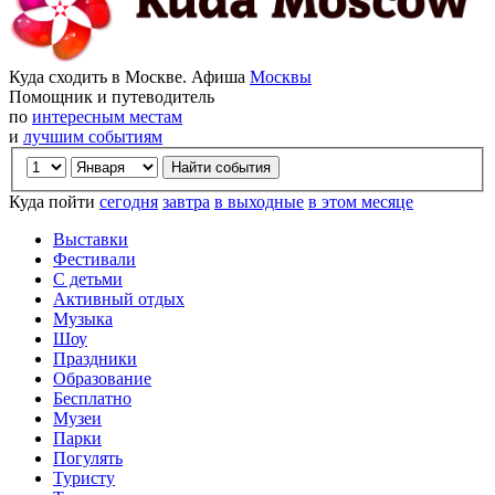
Куда сходить в Москве. Афиша
Москвы
Помощник и путеводитель
по
интересным местам
и
лучшим событиям
Куда пойти
сегодня
завтра
в выходные
в этом месяце
Выставки
Фестивали
С детьми
Активный отдых
Музыка
Шоу
Праздники
Образование
Бесплатно
Музеи
Парки
Погулять
Туристу