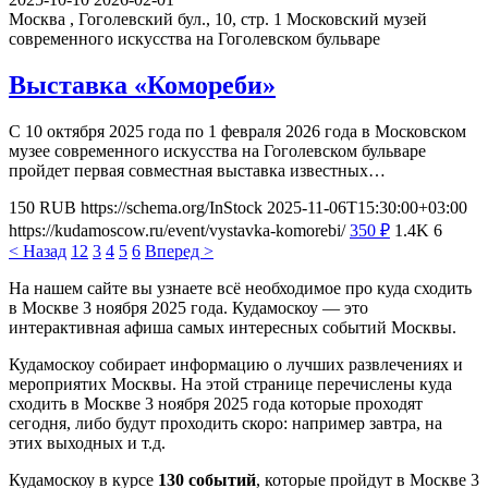
Москва , Гоголевский бул., 10, стр. 1
Московский музей
современного искусства на Гоголевском бульваре
Выставка «Комореби»
С 10 октября 2025 года по 1 февраля 2026 года в Московском
музее современного искусства на Гоголевском бульваре
пройдет первая совместная выставка известных…
150
RUB
https://schema.org/InStock
2025-11-06T15:30:00+03:00
https://kudamoscow.ru/event/vystavka-komorebi/
350
₽
1.4K
6
< Назад
1
2
3
4
5
6
Вперед >
На нашем сайте вы узнаете всё необходимое про куда сходить
в Москве 3 ноября 2025 года. Кудамоскоу — это
интерактивная афиша самых интересных событий Москвы.
Кудамоскоу собирает информацию о лучших развлечениях и
мероприятих Москвы. На этой странице перечислены куда
сходить в Москве 3 ноября 2025 года которые проходят
сегодня, либо будут проходить скоро: например завтра, на
этих выходных и т.д.
Кудамоскоу в курсе
130 событий
, которые пройдут в Москве 3