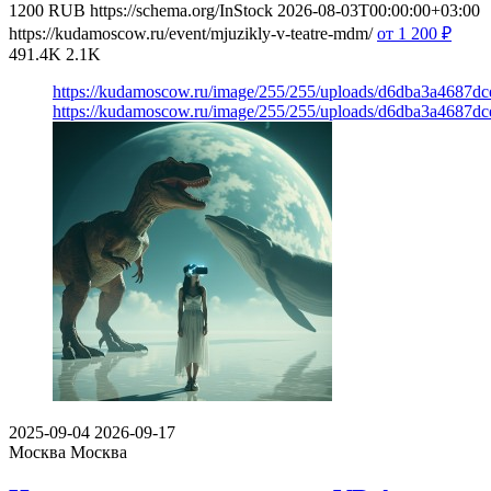
1200
RUB
https://schema.org/InStock
2026-08-03T00:00:00+03:00
https://kudamoscow.ru/event/mjuzikly-v-teatre-mdm/
от 1 200
₽
491.4K
2.1K
https://kudamoscow.ru/image/255/255/uploads/d6dba3a4687d
https://kudamoscow.ru/image/255/255/uploads/d6dba3a4687d
2025-09-04
2026-09-17
Москва
Москва