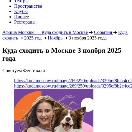
Театры
Пространства
Клубы
Прочее
Рестораны
Афиша Москвы — Куда сходить в Москве
➔
События
➔
Куда
сходить
➔
2025 год
➔
Ноябрь
➔
3 ноября 2025 года
Куда сходить в Москве 3 ноября 2025
года
Советуем Фестивали
https://kudamoscow.ru/image/269/250/uploads/3295ef8b2c4ce
https://kudamoscow.ru/image/269/250/uploads/3295ef8b2c4ce