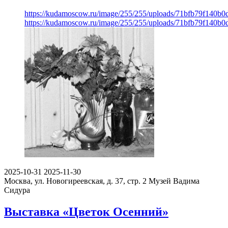
https://kudamoscow.ru/image/255/255/uploads/71bfb79f140b
https://kudamoscow.ru/image/255/255/uploads/71bfb79f140b
2025-10-31
2025-11-30
Москва, ул. Новогиреевская, д. 37, стр. 2
Музей Вадима
Сидура
Выставка «Цветок Осенний»