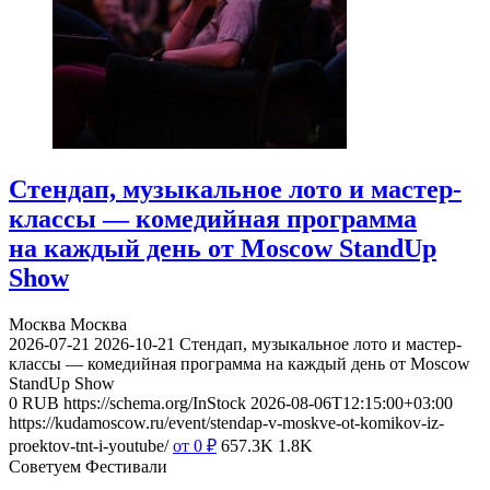
Стендап, музыкальное лото и мастер-
классы — комедийная программа
на каждый день от Moscow StandUp
Show
Москва
Москва
2026-07-21
2026-10-21
Стендап, музыкальное лото и мастер-
классы — комедийная программа на каждый день от Moscow
StandUp Show
0
RUB
https://schema.org/InStock
2026-08-06T12:15:00+03:00
https://kudamoscow.ru/event/stendap-v-moskve-ot-komikov-iz-
proektov-tnt-i-youtube/
от 0
₽
657.3K
1.8K
Советуем Фестивали