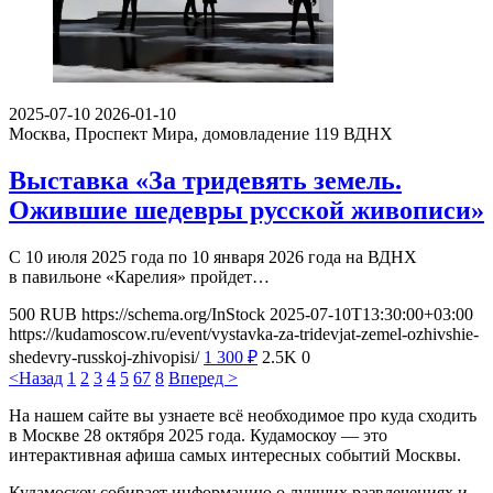
2025-07-10
2026-01-10
Москва, Проспект Мира, домовладение 119
ВДНХ
Выставка «За тридевять земель.
Ожившие шедевры русской живописи»
С 10 июля 2025 года по 10 января 2026 года на ВДНХ
в павильоне «Карелия» пройдет…
500
RUB
https://schema.org/InStock
2025-07-10T13:30:00+03:00
https://kudamoscow.ru/event/vystavka-za-tridevjat-zemel-ozhivshie-
shedevry-russkoj-zhivopisi/
1 300
₽
2.5K
0
<Назад
1
2
3
4
5
6
7
8
Вперед >
На нашем сайте вы узнаете всё необходимое про куда сходить
в Москве 28 октября 2025 года. Кудамоскоу — это
интерактивная афиша самых интересных событий Москвы.
Кудамоскоу собирает информацию о лучших развлечениях и