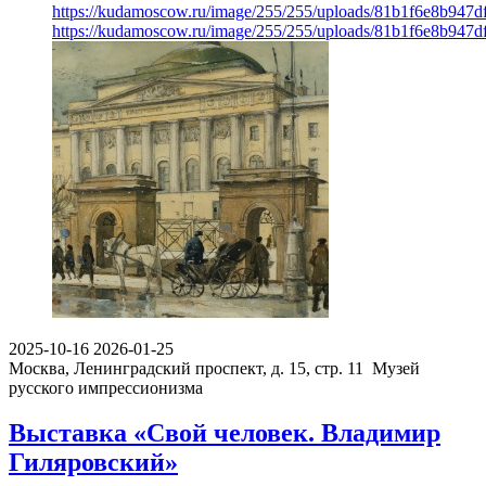
https://kudamoscow.ru/image/255/255/uploads/81b1f6e8b947
https://kudamoscow.ru/image/255/255/uploads/81b1f6e8b947
2025-10-16
2026-01-25
Москва, Ленинградский проспект, д. 15, стр. 11
Музей
русского импрессионизма
Выставка «Свой человек. Владимир
Гиляровский»