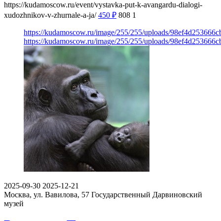
https://kudamoscow.ru/event/vystavka-put-k-avangardu-dialogi-
xudozhnikov-v-zhurnale-a-ja/
450
₽
808
1
https://kudamoscow.ru/image/255/255/uploads/98ef4d253666
https://kudamoscow.ru/image/255/255/uploads/98ef4d253666
2025-09-30
2025-12-21
Москва, ул. Вавилова, 57
Государственный Дарвиновский
музей