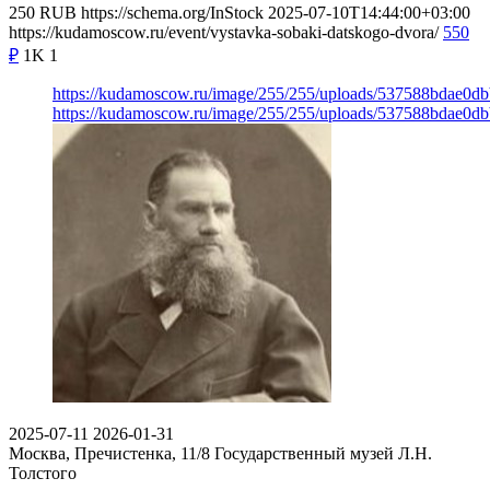
250
RUB
https://schema.org/InStock
2025-07-10T14:44:00+03:00
https://kudamoscow.ru/event/vystavka-sobaki-datskogo-dvora/
550
₽
1K
1
https://kudamoscow.ru/image/255/255/uploads/537588bdae0
https://kudamoscow.ru/image/255/255/uploads/537588bdae0
2025-07-11
2026-01-31
Москва, Пречистенка, 11/8
Государственный музей Л.Н.
Толстого