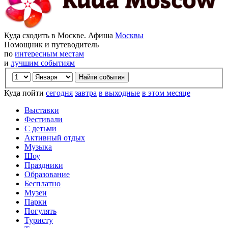
Куда сходить в Москве. Афиша
Москвы
Помощник и путеводитель
по
интересным местам
и
лучшим событиям
Куда пойти
сегодня
завтра
в выходные
в этом месяце
Выставки
Фестивали
С детьми
Активный отдых
Музыка
Шоу
Праздники
Образование
Бесплатно
Музеи
Парки
Погулять
Туристу