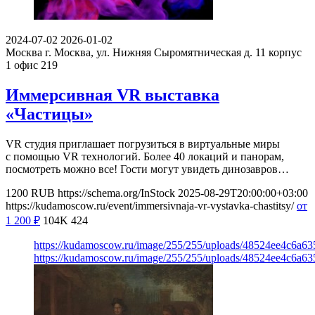
2024-07-02
2026-01-02
Москва
г. Москва, ул. Нижняя Сыромятническая д. 11 корпус
1 офис 219
Иммерсивная VR выставка
«Частицы»
VR студия приглашает погрузиться в виртуальные миры
с помощью VR технологий. Более 40 локаций и панорам,
посмотреть можно все! Гости могут увидеть динозавров…
1200
RUB
https://schema.org/InStock
2025-08-29T20:00:00+03:00
https://kudamoscow.ru/event/immersivnaja-vr-vystavka-chastitsy/
от
1 200
₽
104K
424
https://kudamoscow.ru/image/255/255/uploads/48524ee4c6a
https://kudamoscow.ru/image/255/255/uploads/48524ee4c6a