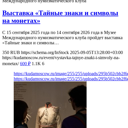
Международного нумизматического клуба
Выставка «Тайные знаки и символы
на монетах»
С 15 сентября 2025 года по 14 сентября 2026 года в Музее
Международного нумизматического клуба пройдет выставка
«Тайные знаки и символы…
350
RUB
https://schema.org/InStock
2025-09-05T13:28:00+03:00
https://kudamoscow.ru/event/vystavka-tajnye-znaki-i-simvoly-na-
monetax/
600
₽
1.1K
6
https://kudamoscow.ru/image/255/255/uploads/295b502cbb2f
https://kudamoscow.ru/image/255/255/uploads/295b502cbb2f