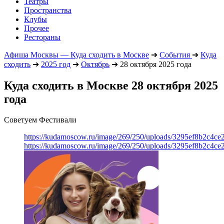
Театры
Пространства
Клубы
Прочее
Рестораны
Афиша Москвы — Куда сходить в Москве
➔
События
➔
Куда
сходить
➔
2025 год
➔
Октябрь
➔
28 октября 2025 года
Куда сходить в Москве 28 октября 2025
года
Советуем Фестивали
https://kudamoscow.ru/image/269/250/uploads/3295ef8b2c4ce
https://kudamoscow.ru/image/269/250/uploads/3295ef8b2c4ce