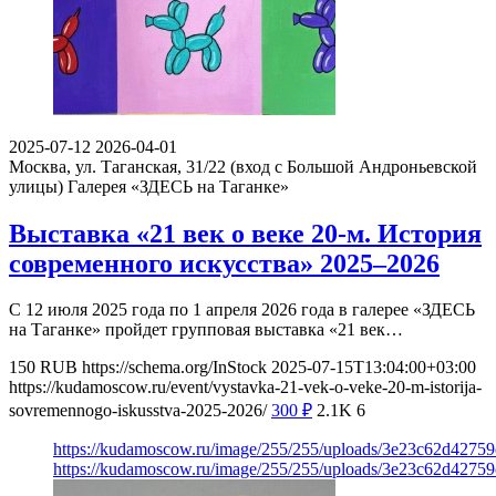
2025-07-12
2026-04-01
Москва, ул. Таганская, 31/22 (вход с Большой Андроньевской
улицы)
Галерея «ЗДЕСЬ на Таганке»
Выставка «21 век о веке 20-м. История
современного искусства» 2025–2026
С 12 июля 2025 года по 1 апреля 2026 года в галерее «ЗДЕСЬ
на Таганке» пройдет групповая выставка «21 век…
150
RUB
https://schema.org/InStock
2025-07-15T13:04:00+03:00
https://kudamoscow.ru/event/vystavka-21-vek-o-veke-20-m-istorija-
sovremennogo-iskusstva-2025-2026/
300
₽
2.1K
6
https://kudamoscow.ru/image/255/255/uploads/3e23c62d4275
https://kudamoscow.ru/image/255/255/uploads/3e23c62d4275