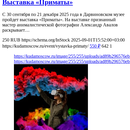
Выставка «Приматы»
С 30 сентября по 21 декабря 2025 года в Дарвиновском музее
пройдет выставка «Приматы». На выставке признанный
мастер анималистической фотографии Александр Авалов
раскрывает…
250
RUB
https://schema.org/InStock
2025-09-01T15:52:00+03:00
https://kudamoscow.ru/event/vystavka-primaty/
550
₽
642
1
https://kudamoscow.ru/image/255/255/uploads/ad89b296576e
https://kudamoscow.ru/image/255/255/uploads/ad89b296576e