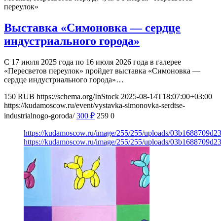
переулок»
Выставка «Симоновка — сердце
индустриального города»
С 17 июля 2025 года по 16 июля 2026 года в галерее
«Пересветов переулок» пройдет выставка «Симоновка —
сердце индустриального города»…
150
RUB
https://schema.org/InStock
2025-08-14T18:07:00+03:00
https://kudamoscow.ru/event/vystavka-simonovka-serdtse-
industrialnogo-goroda/
300
₽
259
0
https://kudamoscow.ru/image/255/255/uploads/03b1688709d
https://kudamoscow.ru/image/255/255/uploads/03b1688709d