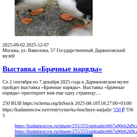
2025-09-02
2025-12-07
Москва, ул. Вавилова, 57
Государственный Дарвиновский
музей
Выставка «Брачные наряды»
Со 2 сентября по 7 декабря 2025 года в Дарвиновском музее
пройдет выставка «Брачные наряды». Выставка «Брачные
наряды» приоткроет вам еще одну страницу…
250
RUB
https://schema.org/InStock
2025-08-18T18:27:00+03:00
https://kudamoscow.ru/event/vystavka-brachnye-narjady/
550
₽
556
5
https://kudamoscow.ru/image/255/255/uploads/eb67a90eb2d9
https://kudamoscow.ru/image/255/255/uploads/eb67a90eb2d9