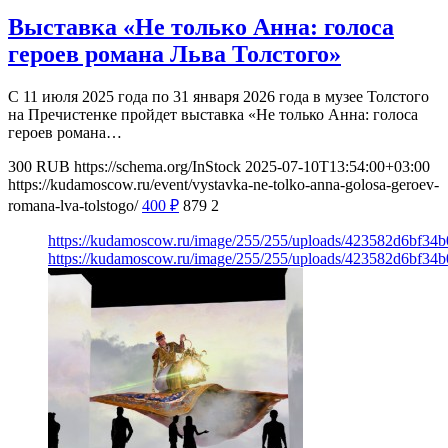
Выставка «Не только Анна: голоса
героев романа Льва Толстого»
С 11 июля 2025 года по 31 января 2026 года в музее Толстого
на Пречистенке пройдет выставка «Не только Анна: голоса
героев романа…
300
RUB
https://schema.org/InStock
2025-07-10T13:54:00+03:00
https://kudamoscow.ru/event/vystavka-ne-tolko-anna-golosa-geroev-
romana-lva-tolstogo/
400
₽
879
2
https://kudamoscow.ru/image/255/255/uploads/423582d6bf3
https://kudamoscow.ru/image/255/255/uploads/423582d6bf3