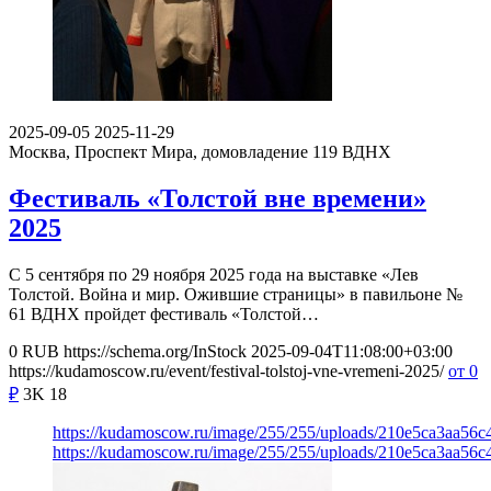
2025-09-05
2025-11-29
Москва, Проспект Мира, домовладение 119
ВДНХ
Фестиваль «Толстой вне времени»
2025
С 5 сентября по 29 ноября 2025 года на выставке «Лев
Толстой. Война и мир. Ожившие страницы» в павильоне №
61 ВДНХ пройдет фестиваль «Толстой…
0
RUB
https://schema.org/InStock
2025-09-04T11:08:00+03:00
https://kudamoscow.ru/event/festival-tolstoj-vne-vremeni-2025/
от 0
₽
3K
18
https://kudamoscow.ru/image/255/255/uploads/210e5ca3aa56
https://kudamoscow.ru/image/255/255/uploads/210e5ca3aa56