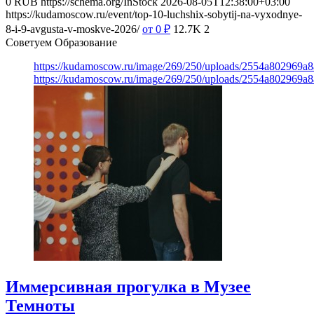
0
RUB
https://schema.org/InStock
2026-08-05T12:38:00+03:00
https://kudamoscow.ru/event/top-10-luchshix-sobytij-na-vyxodnye-
8-i-9-avgusta-v-moskve-2026/
от 0
₽
12.7K
2
Советуем Образование
https://kudamoscow.ru/image/269/250/uploads/2554a802969
https://kudamoscow.ru/image/269/250/uploads/2554a802969
Иммерсивная прогулка в Музее
Темноты