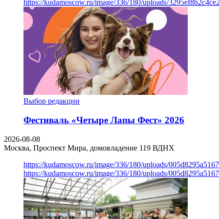
https://kudamoscow.ru/image/336/180/uploads/3295ef8b2c4ce
Выбор редакции
Фестиваль «Четыре Лапы Фест» 2026
2026-08-08
Москва, Проспект Мира, домовладение 119
ВДНХ
https://kudamoscow.ru/image/336/180/uploads/005d8295a516
https://kudamoscow.ru/image/336/180/uploads/005d8295a516