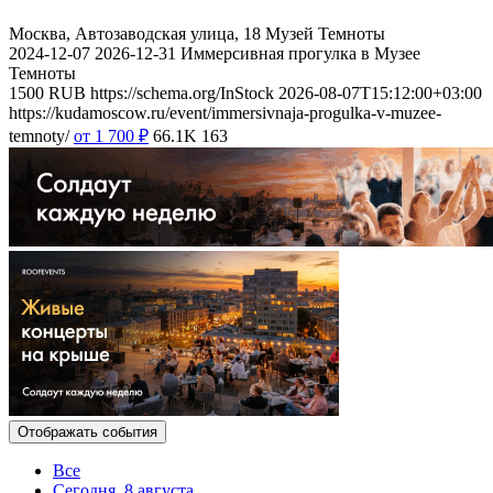
Москва, Автозаводская улица, 18
Музей Темноты
2024-12-07
2026-12-31
Иммерсивная прогулка в Музее
Темноты
1500
RUB
https://schema.org/InStock
2026-08-07T15:12:00+03:00
https://kudamoscow.ru/event/immersivnaja-progulka-v-muzee-
temnoty/
от 1 700
₽
66.1K
163
Отображать события
Все
Сегодня, 8 августа