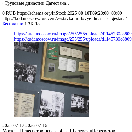
«Трудовые династии Дагестана…
0
RUB
https://schema.org/InStock
2025-08-18T09:23:00+03:00
https://kudamoscow.ru/event/vystavka-trudovye-dinastii-dagestana/
Бесплатно
1.3K
18
https://kudamoscow.ru/image/255/255/uploads/d1145730c88
https://kudamoscow.ru/image/255/255/uploads/d1145730c88
2025-07-17
2026-07-16
Москва, Пересветов пер., д. 4, к. 1
Галерея «Пересветов