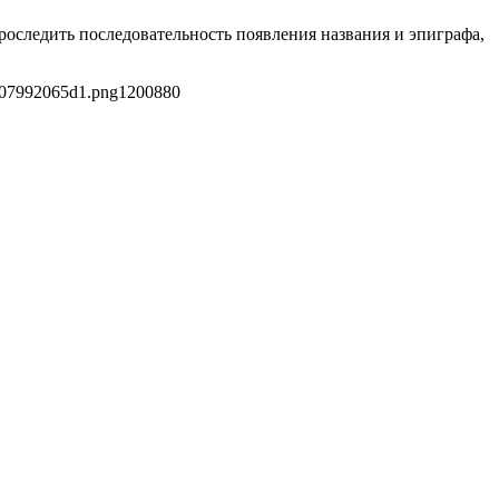
роследить последовательность появления названия и эпиграфа,
e07992065d1.png
1200
880