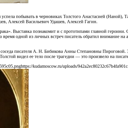
я успела побывать в черновиках Толстого Анастасией (Наной),
ев, Алексей Васильевич Удашев, Алексей Гагин.
ака». Выставка познакомит и с прототипами главной героини. 
 время одной из личных встреч писатель обратил внимание на 
ы соседа писателя А. Н. Бибикова Анны Степановны Пироговой. 
Толстой видел ее тело после трагедии — это произвело на писат
2595c05.png
https://kudamoscow.ru/uploads/942a2ec80232c67b4fa901