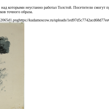
 над которыми неустанно работал Толстой. Посетители смогут п
ков точного образа.
92065d1.png
https://kudamoscow.ru/uploads/1ed97d5c7742acd68d77e