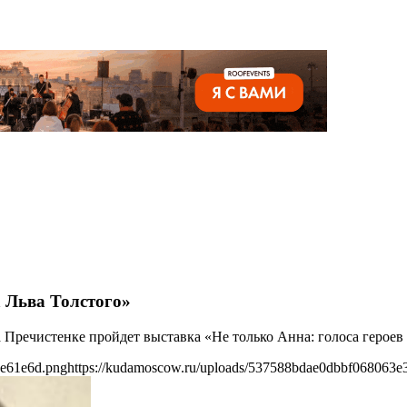
а Льва Толстого»
на Пречистенке пройдет выставка «Не только Анна: голоса героев
4e61e6d.png
https://kudamoscow.ru/uploads/537588bdae0dbbf068063e