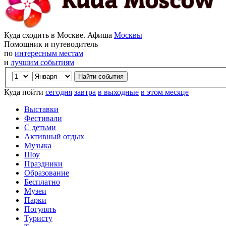
Куда сходить в Москве. Афиша
Москвы
Помощник и путеводитель
по
интересным местам
и
лучшим событиям
Куда пойти
сегодня
завтра
в выходные
в этом месяце
Выставки
Фестивали
С детьми
Активный отдых
Музыка
Шоу
Праздники
Образование
Бесплатно
Музеи
Парки
Погулять
Туристу