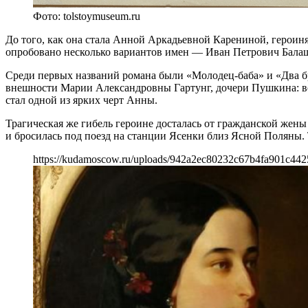
Фото: tolstoymuseum.ru
До того, как она стала Анной Аркадьевной Карениной, героин
опробовано несколько вариантов имен — Иван Петрович Балаш
Среди первых названий романа были «Молодец-баба» и «Два бр
внешности Марии Александровны Гартунг, дочери Пушкина: во
стал одной из ярких черт Анны.
Трагическая же гибель героине досталась от гражданской жен
и бросилась под поезд на станции Ясенки близ Ясной Поляны. 
https://kudamoscow.ru/uploads/942a2ec80232c67b4fa901c44