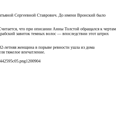
 Татьяной Сергеевной Ставрович. До имени Вронский было
Считается, что при описании Анны Толстой обращался к чертам
арабский завиток темных волос — впоследствии этот штрих
32-летняя женщина в порыве ревности ушла из дома
еля тяжелое впечатление.
c442595c05.png
1200
904