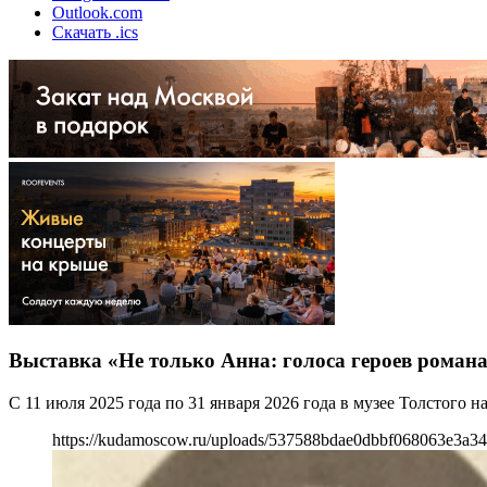
Outlook.com
Скачать .ics
Выставка «Не только Анна: голоса героев роман
С 11 июля 2025 года по 31 января 2026 года в музее Толстого 
https://kudamoscow.ru/uploads/537588bdae0dbbf068063e3a3