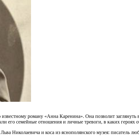
известному роману «Анна Каренина». Она позволит заглянуть в
ыли его семейные отношения и личные тревоги, в каких героях от
Льва Николаевича и коса из яснополянского музея: писатель люби