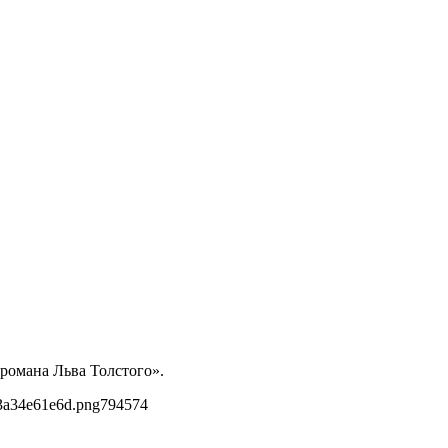
 романа Льва Толстого».
3a34e61e6d.png
794
574