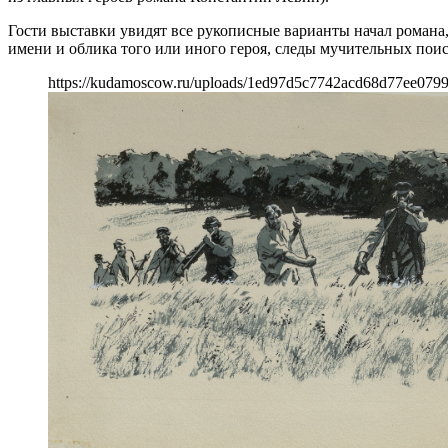
Гости выставки увидят все рукописные варианты начал романа,
имени и облика того или иного героя, следы мучительных поис
https://kudamoscow.ru/uploads/1ed97d5c7742acd68d77ee079