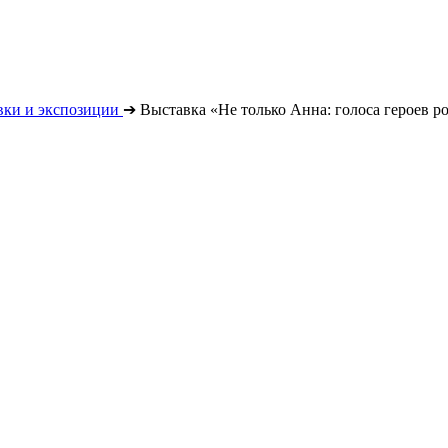
вки и экспозиции
➔
Выставка «Не только Анна: голоса героев р