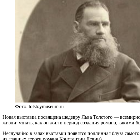
Фото: tolstoymuseum.ru
Новая выставка посвящена шедевру Льва Толстого — всемирно 
жизни: узнать, как он жил в период создания романа, какими б
Неслучайно в залах выставки появятся подлинная блуза самого 
из главных героев романа Константин Левин).