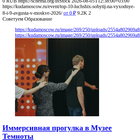
0
RUB
https://schema.org/InStock
2026-08-05T12:38:00+03:00
https://kudamoscow.ru/event/top-10-luchshix-sobytij-na-vyxodnye-
8-i-9-avgusta-v-moskve-2026/
от 0
₽
9.2K
2
Советуем Образование
https://kudamoscow.ru/image/269/250/uploads/2554a802969
https://kudamoscow.ru/image/269/250/uploads/2554a802969
Иммерсивная прогулка в Музее
Темноты