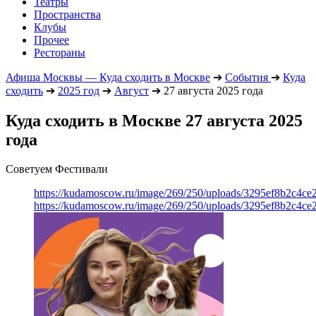
Театры
Пространства
Клубы
Прочее
Рестораны
Афиша Москвы — Куда сходить в Москве
➔
События
➔
Куда
сходить
➔
2025 год
➔
Август
➔
27 августа 2025 года
Куда сходить в Москве 27 августа 2025
года
Советуем Фестивали
https://kudamoscow.ru/image/269/250/uploads/3295ef8b2c4ce
https://kudamoscow.ru/image/269/250/uploads/3295ef8b2c4ce