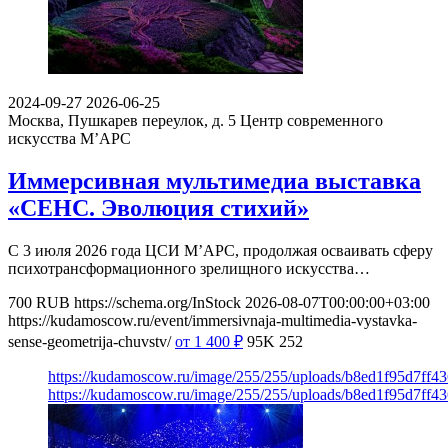
2024-09-27
2026-06-25
Москва, Пушкарев переулок, д. 5
Центр современного
искусства М’АРС
Иммерсивная мультимедиа выставка
«СЕНС. Эволюция стихий»
С 3 июля 2026 года ЦСИ М’АРС, продолжая осваивать сферу
психотрансформационного зрелищного искусства…
700
RUB
https://schema.org/InStock
2026-08-07T00:00:00+03:00
https://kudamoscow.ru/event/immersivnaja-multimedia-vystavka-
sense-geometrija-chuvstv/
от 1 400
₽
95K
252
https://kudamoscow.ru/image/255/255/uploads/b8ed1f95d7ff
https://kudamoscow.ru/image/255/255/uploads/b8ed1f95d7ff