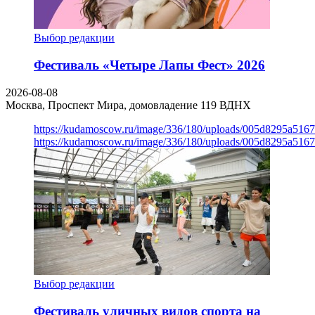
Выбор редакции
Фестиваль «Четыре Лапы Фест» 2026
2026-08-08
Москва, Проспект Мира, домовладение 119
ВДНХ
https://kudamoscow.ru/image/336/180/uploads/005d8295a516
https://kudamoscow.ru/image/336/180/uploads/005d8295a516
Выбор редакции
Фестиваль уличных видов спорта на