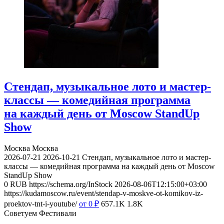
Стендап, музыкальное лото и мастер-
классы — комедийная программа
на каждый день от Moscow StandUp
Show
Москва
Москва
2026-07-21
2026-10-21
Стендап, музыкальное лото и мастер-
классы — комедийная программа на каждый день от Moscow
StandUp Show
0
RUB
https://schema.org/InStock
2026-08-06T12:15:00+03:00
https://kudamoscow.ru/event/stendap-v-moskve-ot-komikov-iz-
proektov-tnt-i-youtube/
от 0
₽
657.1K
1.8K
Советуем Фестивали