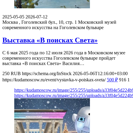
2025-05-05
2026-07-12
Москва , Гоголевский бул., 10, стр. 1
Московский музей
современного искусства на Гоголевском бульваре
Выставка «В поисках Света»
С 6 мая 2025 года по 12 июля 2026 года в Московском музее
современного искусства Гоголевском бульваре пройдет
выставка «В поисках Света» Василия…
250
RUB
https://schema.org/InStock
2026-05-06T12:16:00+03:00
https://kudamoscow.ru/event/vystavka-v-poiskax-sveta/
500
₽
916
1
https://kudamoscow.ru/image/255/255/uploads/a33f04e5d224
https://kudamoscow.ru/image/255/255/uploads/a33f04e5d224