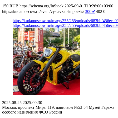
150
RUB
https://schema.org/InStock
2025-09-01T19:26:00+03:00
https://kudamoscow.ru/event/vystavka-simpoezis/
300
₽
402
0
https://kudamoscow.ru/image/255/255/uploads/683bbf456eca
https://kudamoscow.ru/image/255/255/uploads/683bbf456eca
2025-08-25
2025-09-30
Москва, проспект Мира, 119, павильон №53-54
Музей Гаража
особого назначения ФСО России