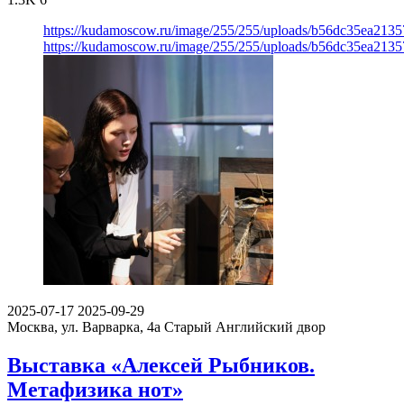
https://kudamoscow.ru/image/255/255/uploads/b56dc35ea213
https://kudamoscow.ru/image/255/255/uploads/b56dc35ea213
2025-07-17
2025-09-29
Москва, ул. Варварка, 4а
Старый Английский двор
Выставка «Алексей Рыбников.
Метафизика нот»