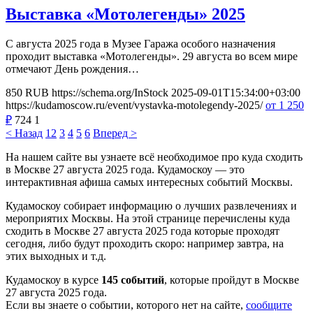
Выставка «Мотолегенды» 2025
С августа 2025 года в Музее Гаража особого назначения
проходит выставка «Мотолегенды». 29 августа во всем мире
отмечают День рождения…
850
RUB
https://schema.org/InStock
2025-09-01T15:34:00+03:00
https://kudamoscow.ru/event/vystavka-motolegendy-2025/
от 1 250
₽
724
1
< Назад
1
2
3
4
5
6
Вперед >
На нашем сайте вы узнаете всё необходимое про куда сходить
в Москве 27 августа 2025 года. Кудамоскоу — это
интерактивная афиша самых интересных событий Москвы.
Кудамоскоу собирает информацию о лучших развлечениях и
мероприятих Москвы. На этой странице перечислены куда
сходить в Москве 27 августа 2025 года которые проходят
сегодня, либо будут проходить скоро: например завтра, на
этих выходных и т.д.
Кудамоскоу в курсе
145 событий
, которые пройдут в Москве
27 августа 2025 года.
Если вы знаете о событии, которого нет на сайте,
сообщите