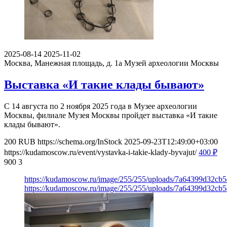
2025-08-14
2025-11-02
Москва, Манежная площадь, д. 1а
Музей археологии Москвы
Выставка «И такие клады бывают»
С 14 августа по 2 ноября 2025 года в Музее археологии
Москвы, филиале Музея Москвы пройдет выставка «И такие
клады бывают».
200
RUB
https://schema.org/InStock
2025-09-23T12:49:00+03:00
https://kudamoscow.ru/event/vystavka-i-takie-klady-byvajut/
400
₽
900
3
https://kudamoscow.ru/image/255/255/uploads/7a64399d32cb
https://kudamoscow.ru/image/255/255/uploads/7a64399d32cb