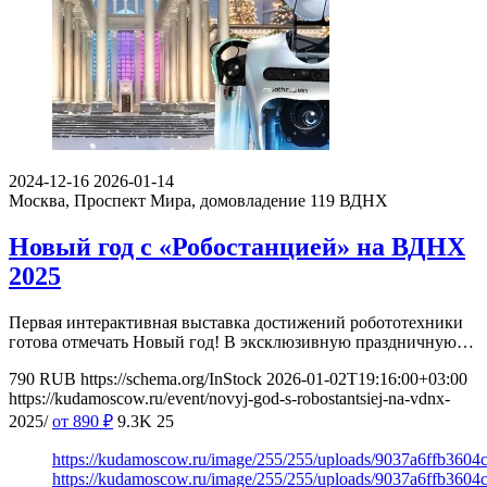
2024-12-16
2026-01-14
Москва, Проспект Мира, домовладение 119
ВДНХ
Новый год с «Робостанцией» на ВДНХ
2025
Первая интерактивная выставка достижений робототехники
готова отмечать Новый год! В эксклюзивную праздничную…
790
RUB
https://schema.org/InStock
2026-01-02T19:16:00+03:00
https://kudamoscow.ru/event/novyj-god-s-robostantsiej-na-vdnx-
2025/
от 890
₽
9.3K
25
https://kudamoscow.ru/image/255/255/uploads/9037a6ffb360
https://kudamoscow.ru/image/255/255/uploads/9037a6ffb360