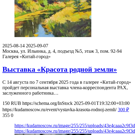
2025-08-14
2025-09-07
Москва, ул. Ильинка, д. 4, подъезд №5, этаж 3, пом. 92-94
Галерея «Китай-город»
Выставка «Красота родной земли»
С 14 августа по 7 сентября 2025 года в галерее «Китай-город»
пройдет персональная выставка члена-корреспондента РАХ,
заслуженного работника…
150
RUB
https://schema.org/InStock
2025-09-01T19:32:00+03:00
https://kudamoscow.ru/event/vystavka-krasota-rodnoj-zemli/
300
₽
355
0
https://kudamoscow.ru/image/255/255/uploads/43e4caaa2c9f
https://kudamoscow.ru/image/255/255/uploads/43e4caaa2c9f