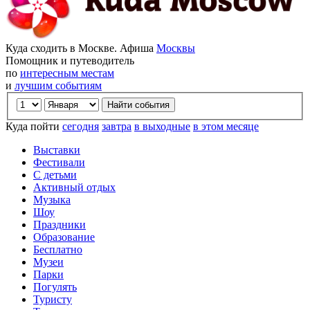
Куда сходить в Москве. Афиша
Москвы
Помощник и путеводитель
по
интересным местам
и
лучшим событиям
Куда пойти
сегодня
завтра
в выходные
в этом месяце
Выставки
Фестивали
С детьми
Активный отдых
Музыка
Шоу
Праздники
Образование
Бесплатно
Музеи
Парки
Погулять
Туристу