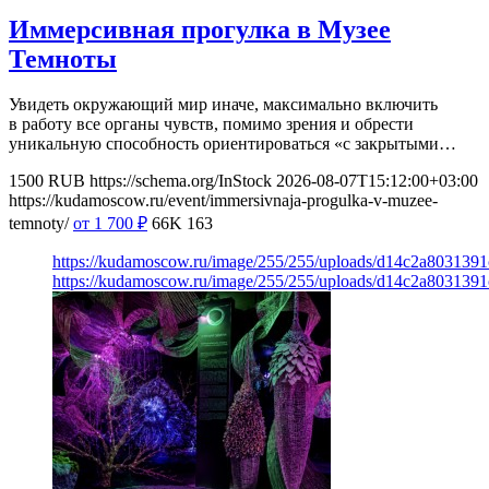
Иммерсивная прогулка в Музее
Темноты
Увидеть окружающий мир иначе, максимально включить
в работу все органы чувств, помимо зрения и обрести
уникальную способность ориентироваться «с закрытыми…
1500
RUB
https://schema.org/InStock
2026-08-07T15:12:00+03:00
https://kudamoscow.ru/event/immersivnaja-progulka-v-muzee-
temnoty/
от 1 700
₽
66K
163
https://kudamoscow.ru/image/255/255/uploads/d14c2a803139
https://kudamoscow.ru/image/255/255/uploads/d14c2a803139