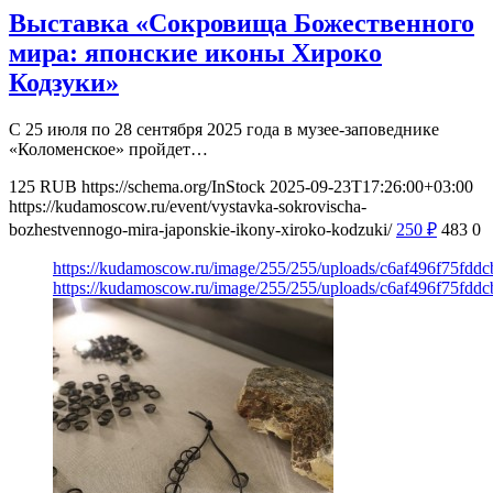
Выставка «Сокровища Божественного
мира: японские иконы Хироко
Кодзуки»
С 25 июля по 28 сентября 2025 года в музее-заповеднике
«Коломенское» пройдет…
125
RUB
https://schema.org/InStock
2025-09-23T17:26:00+03:00
https://kudamoscow.ru/event/vystavka-sokrovischa-
bozhestvennogo-mira-japonskie-ikony-xiroko-kodzuki/
250
₽
483
0
https://kudamoscow.ru/image/255/255/uploads/c6af496f75fdd
https://kudamoscow.ru/image/255/255/uploads/c6af496f75fdd