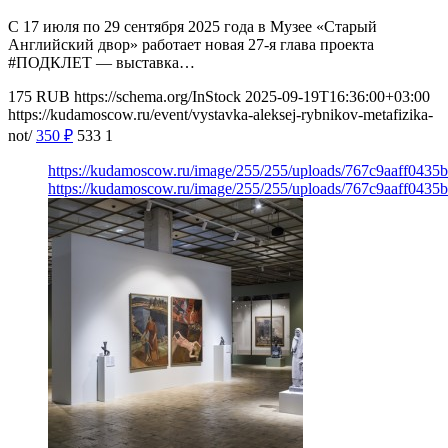
С 17 июля по 29 сентября 2025 года в Музее «‎Старый
Английский двор» работает новая 27-я глава проекта
#ПОДКЛЕТ — выставка…
175
RUB
https://schema.org/InStock
2025-09-19T16:36:00+03:00
https://kudamoscow.ru/event/vystavka-aleksej-rybnikov-metafizika-
not/
350
₽
533
1
https://kudamoscow.ru/image/255/255/uploads/767c9aaff0435
https://kudamoscow.ru/image/255/255/uploads/767c9aaff0435