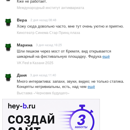
Кже не работает.
Международный институт антиквариата
Вера
2 дня назад 08:48
Хожу сюда довольно часто, мне тут очень уютно и приятно.
Кинотеатр Синема Стар Принц плаза
Марина
3 дня назад 16:25
Шли пешком через мост от Кремля, вид открывается
шикарный на фестивальную площадку. Федука
ещё
VK Fest в Казани 2025
Даня
3 дня назад 11:40
Много интерактива: запахи, звуки, видео; не только статика.
Концепты нетривиальны, есть, над чем
ещё
Выставка «Черновик будущего»