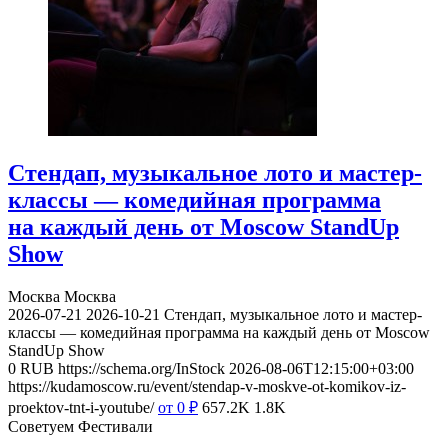
Стендап, музыкальное лото и мастер-
классы — комедийная программа
на каждый день от Moscow StandUp
Show
Москва
Москва
2026-07-21
2026-10-21
Стендап, музыкальное лото и мастер-
классы — комедийная программа на каждый день от Moscow
StandUp Show
0
RUB
https://schema.org/InStock
2026-08-06T12:15:00+03:00
https://kudamoscow.ru/event/stendap-v-moskve-ot-komikov-iz-
proektov-tnt-i-youtube/
от 0
₽
657.2K
1.8K
Советуем Фестивали