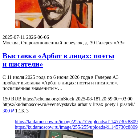
2025-07-11
2026-06-06
Москва, Староконюшенный переулок, д. 39
Галерея «А3»
Выставка «Арбат в лицах: поэты
и писатели»
С 11 июля 2025 года по 6 июня 2026 года в Галерея А3
пройдет выставка «Арбат в лицах: поэты и писатели»,
посвящённая знаменитым…
150
RUB
https://schema.org/InStock
2025-08-18T20:59:00+03:00
https://kudamoscow.ru/event/vystavka-arbat-v-litsax-poety-i-pisateli/
300
₽
1.1K
3
https://kudamoscow.ru/image/255/255/uploads/d1145730c88
https://kudamoscow.ru/image/255/255/uploads/d1145730c88