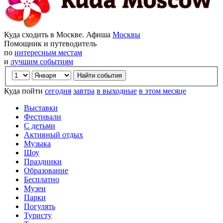
Куда сходить в Москве. Афиша
Москвы
Помощник и путеводитель
по
интересным местам
и
лучшим событиям
Куда пойти
сегодня
завтра
в выходные
в этом месяце
Выставки
Фестивали
С детьми
Активный отдых
Музыка
Шоу
Праздники
Образование
Бесплатно
Музеи
Парки
Погулять
Туристу