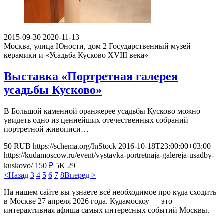
2015-09-30
2020-11-13
Москва, улица Юности, дом 2
Государственный музей
керамики и «Усадьба Кусково XVIII века»
Выставка «Портретная галерея
усадьбы Кусково»
В Большой каменной оранжерее усадьбы Кусково можно
увидеть одно из ценнейших отечественных собраний
портретной живописи…
50
RUB
https://schema.org/InStock
2016-10-18T23:00:00+03:00
https://kudamoscow.ru/event/vystavka-portretnaja-galereja-usadby-
kuskovo/
150
₽
5K
29
<Назад
3
4
5
6
7
8
Вперед >
На нашем сайте вы узнаете всё необходимое про куда сходить
в Москве 27 апреля 2026 года. Кудамоскоу — это
интерактивная афиша самых интересных событий Москвы.