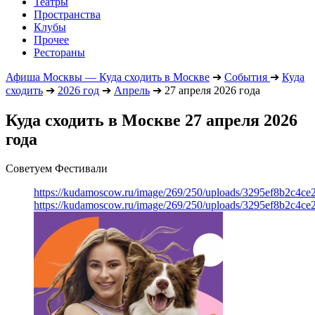
Театры
Пространства
Клубы
Прочее
Рестораны
Афиша Москвы — Куда сходить в Москве
➔
События
➔
Куда
сходить
➔
2026 год
➔
Апрель
➔
27 апреля 2026 года
Куда сходить в Москве 27 апреля 2026
года
Советуем Фестивали
https://kudamoscow.ru/image/269/250/uploads/3295ef8b2c4ce
https://kudamoscow.ru/image/269/250/uploads/3295ef8b2c4ce