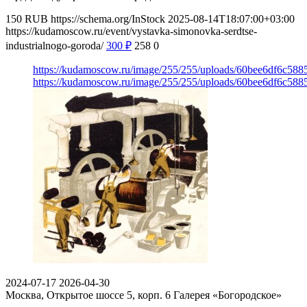
150
RUB
https://schema.org/InStock
2025-08-14T18:07:00+03:00
https://kudamoscow.ru/event/vystavka-simonovka-serdtse-
industrialnogo-goroda/
300
₽
258
0
https://kudamoscow.ru/image/255/255/uploads/60bee6df6c58
https://kudamoscow.ru/image/255/255/uploads/60bee6df6c58
2024-07-17
2026-04-30
Москва, Открытое шоссе 5, корп. 6
Галерея «Богородское»