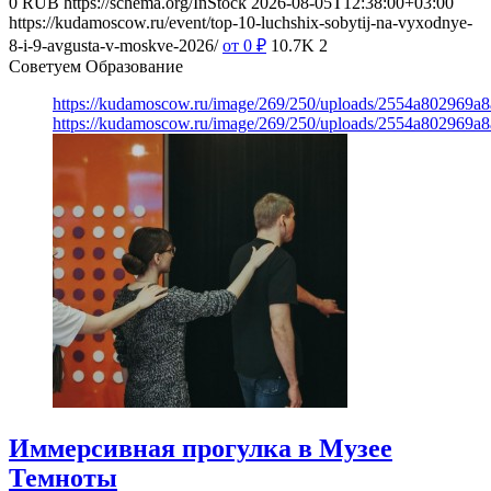
0
RUB
https://schema.org/InStock
2026-08-05T12:38:00+03:00
https://kudamoscow.ru/event/top-10-luchshix-sobytij-na-vyxodnye-
8-i-9-avgusta-v-moskve-2026/
от 0
₽
10.7K
2
Советуем Образование
https://kudamoscow.ru/image/269/250/uploads/2554a802969
https://kudamoscow.ru/image/269/250/uploads/2554a802969
Иммерсивная прогулка в Музее
Темноты