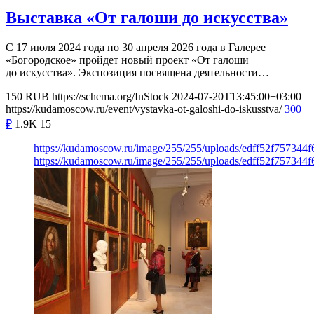
Выставка «От галоши до искусства»
С 17 июля 2024 года по 30 апреля 2026 года в Галерее
«Богородское» пройдет новый проект «От галоши
до искусства». Экспозиция посвящена деятельности…
150
RUB
https://schema.org/InStock
2024-07-20T13:45:00+03:00
https://kudamoscow.ru/event/vystavka-ot-galoshi-do-iskusstva/
300
₽
1.9K
15
https://kudamoscow.ru/image/255/255/uploads/edff52f757344
https://kudamoscow.ru/image/255/255/uploads/edff52f757344