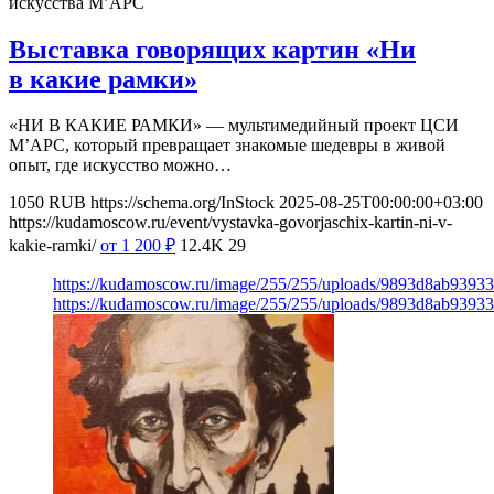
искусства М’АРС
Выставка говорящих картин «Ни
в какие рамки»
«НИ В КАКИЕ РАМКИ» — мультимедийный проект ЦСИ
М’АРС, который превращает знакомые шедевры в живой
опыт, где искусство можно…
1050
RUB
https://schema.org/InStock
2025-08-25T00:00:00+03:00
https://kudamoscow.ru/event/vystavka-govorjaschix-kartin-ni-v-
kakie-ramki/
от 1 200
₽
12.4K
29
https://kudamoscow.ru/image/255/255/uploads/9893d8ab9393
https://kudamoscow.ru/image/255/255/uploads/9893d8ab9393