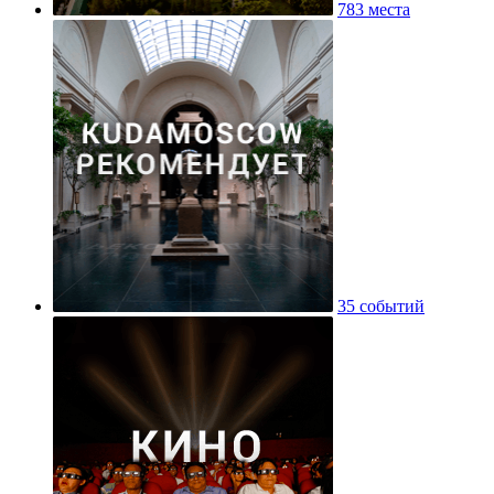
783 места
35 событий