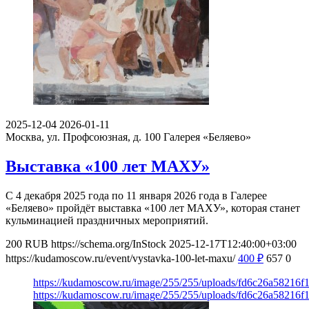
2025-12-04
2026-01-11
Москва, ул. Профсоюзная, д. 100
Галерея «Беляево»
Выставка «100 лет МАХУ»
С 4 декабря 2025 года по 11 января 2026 года в Галерее
«Беляево» пройдёт выставка «100 лет МАХУ», которая станет
кульминацией праздничных мероприятий.
200
RUB
https://schema.org/InStock
2025-12-17T12:40:00+03:00
https://kudamoscow.ru/event/vystavka-100-let-maxu/
400
₽
657
0
https://kudamoscow.ru/image/255/255/uploads/fd6c26a58216f
https://kudamoscow.ru/image/255/255/uploads/fd6c26a58216f