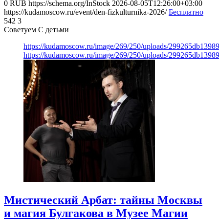
0
RUB
https://schema.org/InStock
2026-08-05T12:26:00+03:00
https://kudamoscow.ru/event/den-fizkulturnika-2026/
Бесплатно
542
3
Советуем С детьми
https://kudamoscow.ru/image/269/250/uploads/299265db139
https://kudamoscow.ru/image/269/250/uploads/299265db139
Мистический Арбат: тайны Москвы
и магия Булгакова в Музее Магии