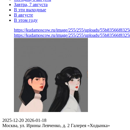
Завтра, 7 августа
В эти выходные
В августе
В этом году
https://kudamoscow.ru/image/255/255/uploads/55b83566f832
https://kudamoscow.ru/image/255/255/uploads/55b83566f832
2025-12-20
2026-01-18
Москва, ул. Ирины Левченко, д. 2
Галерея «Ходынка»