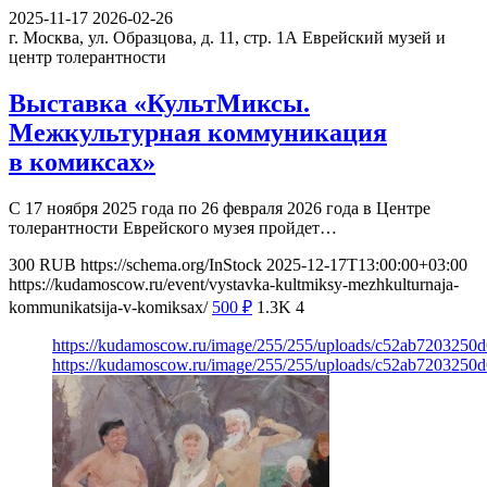
2025-11-17
2026-02-26
г. Москва, ул. Образцова, д. 11, стр. 1А
Еврейский музей и
центр толерантности
Выставка «КультМиксы.
Межкультурная коммуникация
в комиксах»
С 17 ноября 2025 года по 26 февраля 2026 года в Центре
толерантности Еврейского музея пройдет…
300
RUB
https://schema.org/InStock
2025-12-17T13:00:00+03:00
https://kudamoscow.ru/event/vystavka-kultmiksy-mezhkulturnaja-
kommunikatsija-v-komiksax/
500
₽
1.3K
4
https://kudamoscow.ru/image/255/255/uploads/c52ab7203250
https://kudamoscow.ru/image/255/255/uploads/c52ab7203250