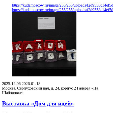
https://kudamoscow.ru/image/255/255/uploads/f2d9558c14ef
https://kudamoscow.ru/image/255/255/uploads/f2d9558c14ef
2025-12-06
2026-01-18
Москва, Серпуховский вал, д. 24, корпус 2
Галерея «На
Шаболовке»
Выставка «Дом для идей»