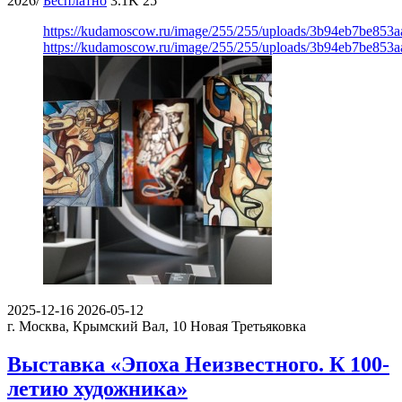
2026/
Бесплатно
3.1K
25
https://kudamoscow.ru/image/255/255/uploads/3b94eb7be853
https://kudamoscow.ru/image/255/255/uploads/3b94eb7be853
2025-12-16
2026-05-12
г. Москва, Крымский Вал, 10
Новая Третьяковка
Выставка «Эпоха Неизвестного. К 100-
летию художника»