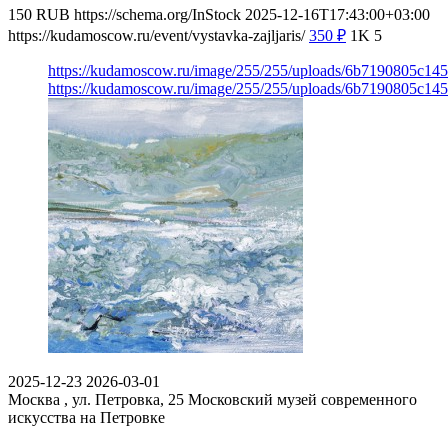
150
RUB
https://schema.org/InStock
2025-12-16T17:43:00+03:00
https://kudamoscow.ru/event/vystavka-zajljaris/
350
₽
1K
5
https://kudamoscow.ru/image/255/255/uploads/6b7190805c1
https://kudamoscow.ru/image/255/255/uploads/6b7190805c1
2025-12-23
2026-03-01
Москва , ул. Петровка, 25
Московский музей современного
искусства на Петровке