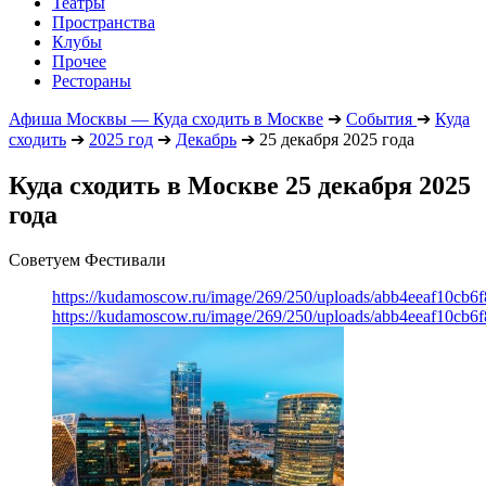
Театры
Пространства
Клубы
Прочее
Рестораны
Афиша Москвы — Куда сходить в Москве
➔
События
➔
Куда
сходить
➔
2025 год
➔
Декабрь
➔
25 декабря 2025 года
Куда сходить в Москве 25 декабря 2025
года
Советуем Фестивали
https://kudamoscow.ru/image/269/250/uploads/abb4eeaf10cb
https://kudamoscow.ru/image/269/250/uploads/abb4eeaf10cb