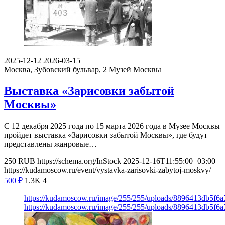
2025-12-12
2026-03-15
Москва, Зубовский бульвар, 2
Музей Москвы
Выставка «Зарисовки забытой
Москвы»
С 12 декабря 2025 года по 15 марта 2026 года в Музее Москвы
пройдет выставка «Зарисовки забытой Москвы», где будут
представлены жанровые…
250
RUB
https://schema.org/InStock
2025-12-16T11:55:00+03:00
https://kudamoscow.ru/event/vystavka-zarisovki-zabytoj-moskvy/
500
₽
1.3K
4
https://kudamoscow.ru/image/255/255/uploads/8896413db5f
https://kudamoscow.ru/image/255/255/uploads/8896413db5f