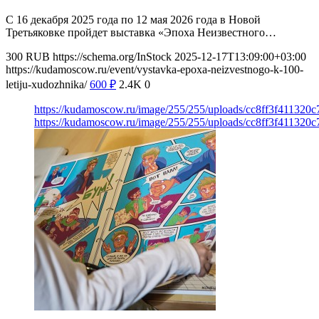
С 16 декабря 2025 года по 12 мая 2026 года в Новой
Третьяковке пройдет выставка «Эпоха Неизвестного…
300
RUB
https://schema.org/InStock
2025-12-17T13:09:00+03:00
https://kudamoscow.ru/event/vystavka-epoxa-neizvestnogo-k-100-
letiju-xudozhnika/
600
₽
2.4K
0
https://kudamoscow.ru/image/255/255/uploads/cc8ff3f411320
https://kudamoscow.ru/image/255/255/uploads/cc8ff3f411320