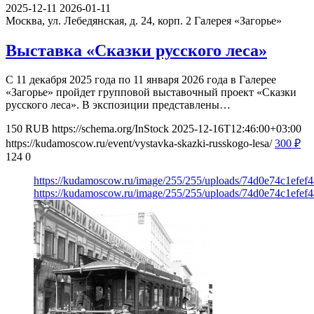
2025-12-11
2026-01-11
Москва, ул. Лебедянская, д. 24, корп. 2
Галерея «Загорье»
Выставка «Сказки русского леса»
С 11 декабря 2025 года по 11 января 2026 года в Галерее
«Загорье» пройдет групповой выставочный проект «Сказки
русского леса». В экспозиции представлены…
150
RUB
https://schema.org/InStock
2025-12-16T12:46:00+03:00
https://kudamoscow.ru/event/vystavka-skazki-russkogo-lesa/
300
₽
124
0
https://kudamoscow.ru/image/255/255/uploads/74d0e74c1efef
https://kudamoscow.ru/image/255/255/uploads/74d0e74c1efef