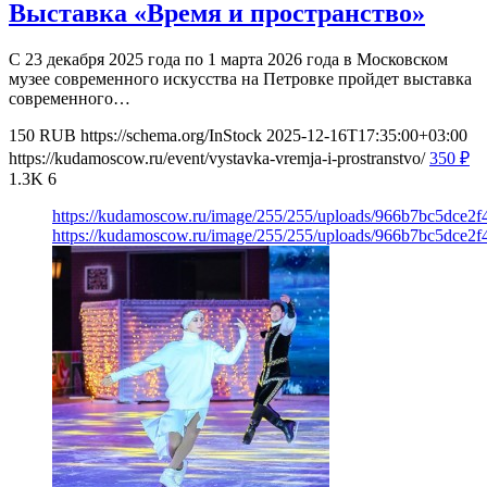
Выставка «Время и пространство»
С 23 декабря 2025 года по 1 марта 2026 года в Московском
музее современного искусства на Петровке пройдет выставка
современного…
150
RUB
https://schema.org/InStock
2025-12-16T17:35:00+03:00
https://kudamoscow.ru/event/vystavka-vremja-i-prostranstvo/
350
₽
1.3K
6
https://kudamoscow.ru/image/255/255/uploads/966b7bc5dce2
https://kudamoscow.ru/image/255/255/uploads/966b7bc5dce2