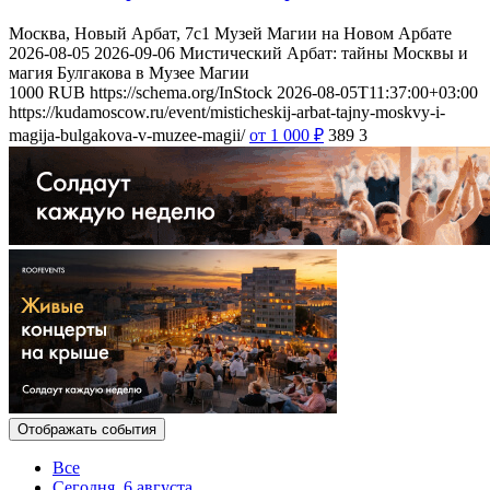
Москва, Новый Арбат, 7с1
Музей Магии на Новом Арбате
2026-08-05
2026-09-06
Мистический Арбат: тайны Москвы и
магия Булгакова в Музее Магии
1000
RUB
https://schema.org/InStock
2026-08-05T11:37:00+03:00
https://kudamoscow.ru/event/misticheskij-arbat-tajny-moskvy-i-
magija-bulgakova-v-muzee-magii/
от 1 000
₽
389
3
Отображать события
Все
Сегодня, 6 августа