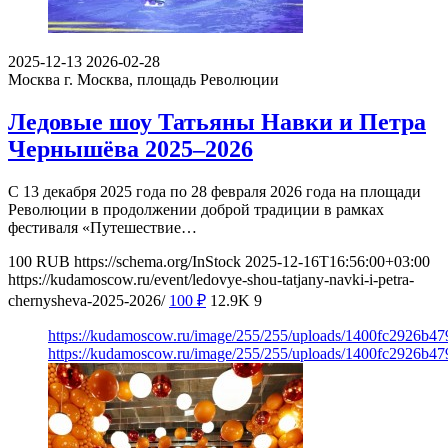
2025-12-13
2026-02-28
Москва
г. Москва, площадь Революции
Ледовые шоу Татьяны Навки и Петра
Чернышёва 2025–2026
С 13 декабря 2025 года по 28 февраля 2026 года на площади
Революции в продолжении доброй традиции в рамках
фестиваля «Путешествие…
100
RUB
https://schema.org/InStock
2025-12-16T16:56:00+03:00
https://kudamoscow.ru/event/ledovye-shou-tatjany-navki-i-petra-
chernysheva-2025-2026/
100
₽
12.9K
9
https://kudamoscow.ru/image/255/255/uploads/1400fc2926b4
https://kudamoscow.ru/image/255/255/uploads/1400fc2926b4