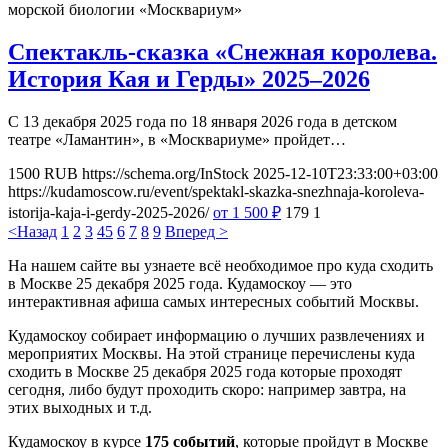
морской биологии «Москвариум»
Спектакль-сказка «Снежная королева.
История Кая и Герды» 2025–2026
С 13 декабря 2025 года по 18 января 2026 года в детском
театре «Ламантин», в «Москвариуме» пройдет…
1500
RUB
https://schema.org/InStock
2025-12-10T23:33:00+03:00
https://kudamoscow.ru/event/spektakl-skazka-snezhnaja-koroleva-
istorija-kaja-i-gerdy-2025-2026/
от 1 500
₽
179
1
<Назад
1
2
3
4
5
6
7
8
9
Вперед >
На нашем сайте вы узнаете всё необходимое про куда сходить
в Москве 25 декабря 2025 года. Кудамоскоу — это
интерактивная афиша самых интересных событий Москвы.
Кудамоскоу собирает информацию о лучших развлечениях и
мероприятих Москвы. На этой странице перечислены куда
сходить в Москве 25 декабря 2025 года которые проходят
сегодня, либо будут проходить скоро: например завтра, на
этих выходных и т.д.
Кудамоскоу в курсе
175 событий
, которые пройдут в Москве