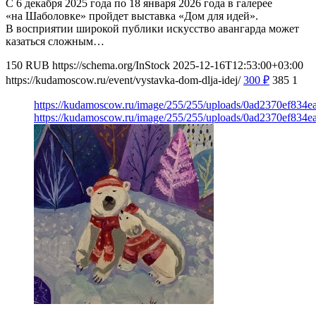
С 6 декабря 2025 года по 18 января 2026 года в галерее
«на Шаболовке» пройдет выставка «Дом для идей».
В восприятии широкой публики искусство авангарда может
казаться сложным…
150
RUB
https://schema.org/InStock
2025-12-16T12:53:00+03:00
https://kudamoscow.ru/event/vystavka-dom-dlja-idej/
300
₽
385
1
https://kudamoscow.ru/image/255/255/uploads/0ad2370ef834
https://kudamoscow.ru/image/255/255/uploads/0ad2370ef834