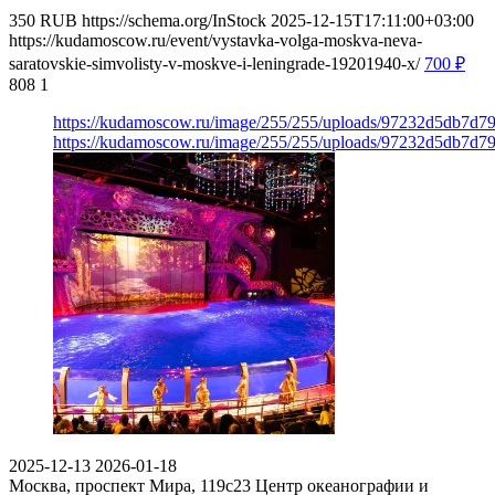
350
RUB
https://schema.org/InStock
2025-12-15T17:11:00+03:00
https://kudamoscow.ru/event/vystavka-volga-moskva-neva-
saratovskie-simvolisty-v-moskve-i-leningrade-19201940-x/
700
₽
808
1
https://kudamoscow.ru/image/255/255/uploads/97232d5db7d
https://kudamoscow.ru/image/255/255/uploads/97232d5db7d
2025-12-13
2026-01-18
Москва, проспект Мира, 119с23
Центр океанографии и