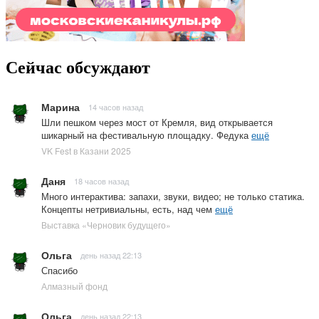
Сейчас обсуждают
Марина
14 часов назад
Шли пешком через мост от Кремля, вид открывается
шикарный на фестивальную площадку. Федука
ещё
VK Fest в Казани 2025
Даня
18 часов назад
Много интерактива: запахи, звуки, видео; не только статика.
Концепты нетривиальны, есть, над чем
ещё
Выставка «Черновик будущего»
Ольга
день назад 22:13
Спасибо
Алмазный фонд
Ольга
день назад 22:13