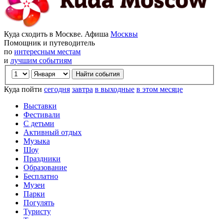
Куда сходить в Москве. Афиша
Москвы
Помощник и путеводитель
по
интересным местам
и
лучшим событиям
Куда пойти
сегодня
завтра
в выходные
в этом месяце
Выставки
Фестивали
С детьми
Активный отдых
Музыка
Шоу
Праздники
Образование
Бесплатно
Музеи
Парки
Погулять
Туристу