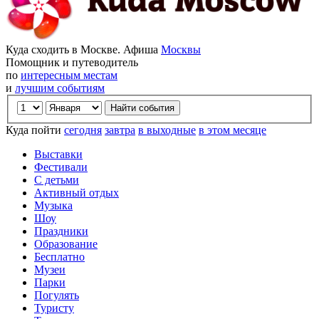
Куда сходить в Москве. Афиша
Москвы
Помощник и путеводитель
по
интересным местам
и
лучшим событиям
Куда пойти
сегодня
завтра
в выходные
в этом месяце
Выставки
Фестивали
С детьми
Активный отдых
Музыка
Шоу
Праздники
Образование
Бесплатно
Музеи
Парки
Погулять
Туристу