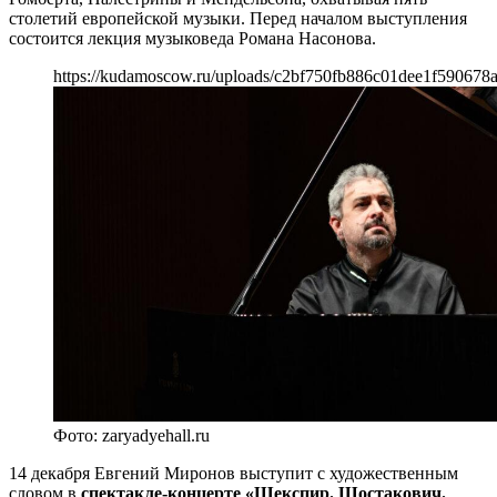
столетий европейской музыки. Перед началом выступления
состоится лекция музыковеда Романа Насонова.
https://kudamoscow.ru/uploads/c2bf750fb886c01dee1f590678
Фото: zaryadyehall.ru
14 декабря Евгений Миронов выступит с художественным
словом в
спектакле-концерте «Шекспир. Шостакович.