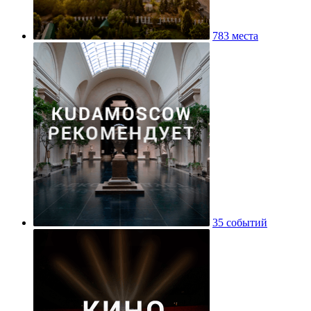
783 места
35 событий