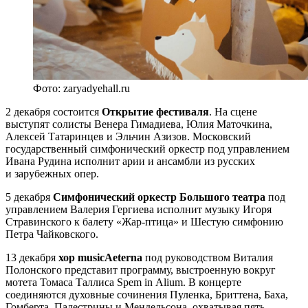
Фото: zaryadyehall.ru
2 декабря состоится
Открытие фестиваля
. На сцене
выступят солисты Венера Гимадиева, Юлия Маточкина,
Алексей Татаринцев и Эльчин Азизов. Московский
государственный симфонический оркестр под управлением
Ивана Рудина исполнит арии и ансамбли из русских
и зарубежных опер.
5 декабря
Симфонический оркестр Большого театра
под
управлением Валерия Гергиева исполнит музыку Игоря
Стравинского к балету «Жар-птица» и Шестую симфонию
Петра Чайковского.
13 декабря
хор musicAeterna
под руководством Виталия
Полонского представит программу, выстроенную вокруг
мотета Томаса Таллиса Spem in Alium. В концерте
соединяются духовные сочинения Пуленка, Бриттена, Баха,
Гомберта, Палестрины и Мендельсона, охватывая пять