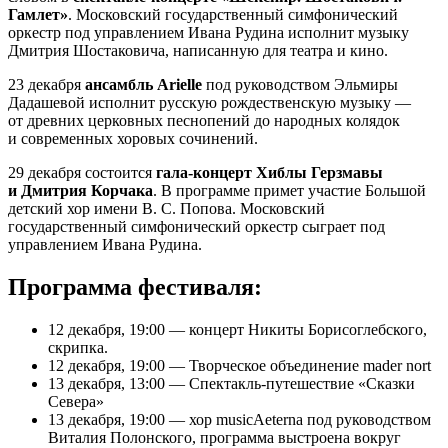
Гамлет»
. Московский государственный симфонический
оркестр под управлением Ивана Рудина исполнит музыку
Дмитрия Шостаковича, написанную для театра и кино.
23 декабря
ансамбль Arielle
под руководством Эльмиры
Дадашевой исполнит русскую рождественскую музыку —
от древних церковных песнопений до народных колядок
и современных хоровых сочинений.
29 декабря состоится
гала-концерт Хиблы Герзмавы
и Дмитрия Корчака
. В программе примет участие Большой
детский хор имени В. С. Попова. Московский
государственный симфонический оркестр сыграет под
управлением Ивана Рудина.
Программа фестиваля:
12 декабря, 19:00 — концерт Никиты Борисоглебского,
скрипка.
12 декабря, 19:00 — Творческое объединение mader nort
13 декабря, 13:00 — Спектакль-путешествие «Сказки
Севера»
13 декабря, 19:00 — хор musicAeterna под руководством
Виталия Полонского, программа выстроена вокруг