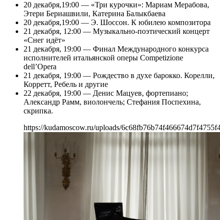
20 декабря,19:00 — «Три курочки»: Мариам Мерабова,
Этери Бериашвили, Катерина Балыкбаева
20 декабря,19:00 — Э. Шоссон. К юбилею композитора
21 декабря, 12:00 — Музыкально-поэтический концерт
«Снег идёт»
21 декабря, 19:00 — Финал Международного конкурса
исполнителей итальянской оперы Competizione
dellʼOpera
21 декабря, 19:00 — Рождество в духе барокко. Корелли,
Корретт, Ребель и другие
22 декабря, 19:00 — Денис Мацуев, фортепиано;
Александр Рамм, виолончель; Стефания Поспехина,
скрипка.
https://kudamoscow.ru/uploads/6c68fb76b74f466674d7f4755f