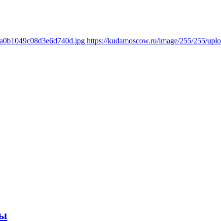
a8a0b1049c08d3e6d740d.jpg
https://kudamoscow.ru/image/255/255/up
ты