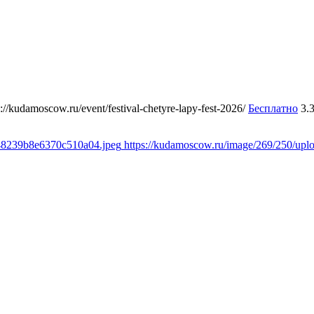
s://kudamoscow.ru/event/festival-chetyre-lapy-fest-2026/
Бесплатно
3.
348239b8e6370c510a04.jpeg
https://kudamoscow.ru/image/269/250/up