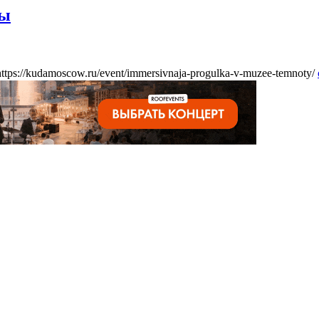
ты
https://kudamoscow.ru/event/immersivnaja-progulka-v-muzee-temnoty/