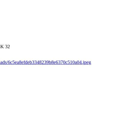
3K
32
loads/6c5ea8efdeb3348239b8e6370c510a04.jpeg