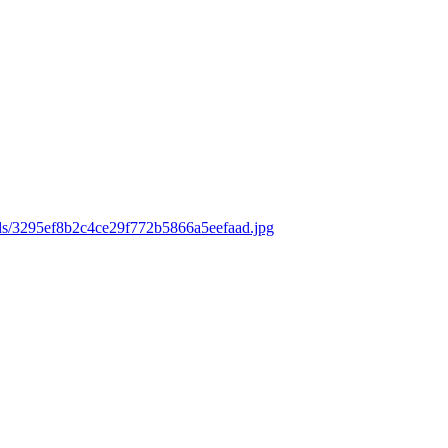
ads/3295ef8b2c4ce29f772b5866a5eefaad.jpg