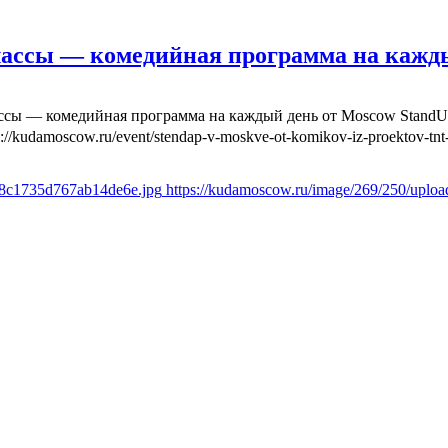
лассы — комедийная программа на кажд
ассы — комедийная программа на каждый день от Moscow Stand
s://kudamoscow.ru/event/stendap-v-moskve-ot-komikov-iz-proektov-tnt-
6f8c1735d767ab14de6e.jpg
https://kudamoscow.ru/image/269/250/uplo