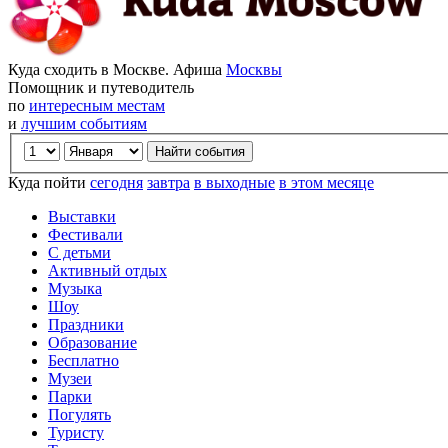
Куда сходить в Москве. Афиша
Москвы
Помощник и путеводитель
по
интересным местам
и
лучшим событиям
Куда пойти
сегодня
завтра
в выходные
в этом месяце
Выставки
Фестивали
С детьми
Активный отдых
Музыка
Шоу
Праздники
Образование
Бесплатно
Музеи
Парки
Погулять
Туристу