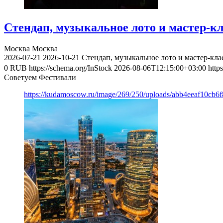
Стендап, музыкальное лото и мастер-к
Москва
Москва
2026-07-21
2026-10-21
Стендап, музыкальное лото и мастер-кл
0
RUB
https://schema.org/InStock
2026-08-06T12:15:00+03:00
http
Советуем Фестивали
https://kudamoscow.ru/image/269/250/uploads/abb4eeaf10cb