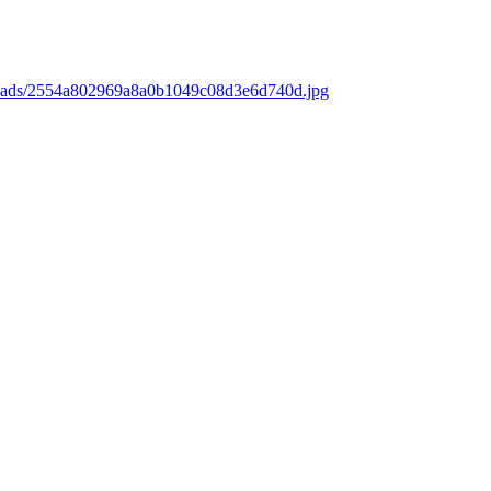
loads/2554a802969a8a0b1049c08d3e6d740d.jpg