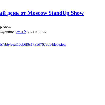
ый день от Moscow StandUp Show
Up Show
i-youtube/
от 0
₽
657.6K
1.8K
ads/abb4eeaf10cb6f8c1735d767ab14de6e.jpg