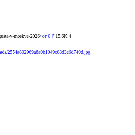
vgusta-v-moskve-2026/
от 0
₽
15.6K
4
loads/2554a802969a8a0b1049c08d3e6d740d.jpg