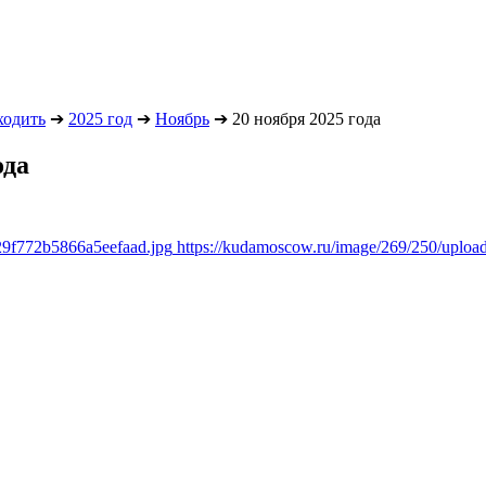
ходить
➔
2025 год
➔
Ноябрь
➔
20 ноября 2025 года
ода
29f772b5866a5eefaad.jpg
https://kudamoscow.ru/image/269/250/uplo