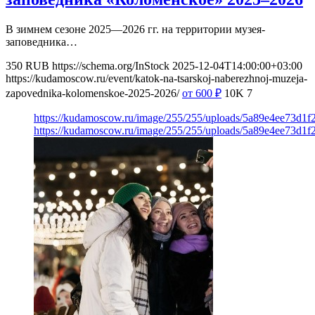
В зимнем сезоне 2025—2026 гг. на территории музея-
заповедника…
350
RUB
https://schema.org/InStock
2025-12-04T14:00:00+03:00
https://kudamoscow.ru/event/katok-na-tsarskoj-naberezhnoj-muzeja-
zapovednika-kolomenskoe-2025-2026/
от 600
₽
10K
7
https://kudamoscow.ru/image/255/255/uploads/5a89e4ee73d1f
https://kudamoscow.ru/image/255/255/uploads/5a89e4ee73d1f