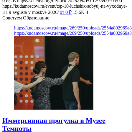
0
RUB
https://schema.org/InStock
2026-08-05T12:38:00+03:00
https://kudamoscow.ru/event/top-10-luchshix-sobytij-na-vyxodnye-
8-i-9-avgusta-v-moskve-2026/
от 0
₽
15.6K
4
Советуем Образование
https://kudamoscow.ru/image/269/250/uploads/2554a802969
https://kudamoscow.ru/image/269/250/uploads/2554a802969
Иммерсивная прогулка в Музее
Темноты