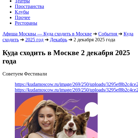
Театры
Пространства
Клубы
Прочее
Рестораны
Афиша Москвы — Куда сходить в Москве
➔
События
➔
Куда
сходить
➔
2025 год
➔
Декабрь
➔
2 декабря 2025 года
Куда сходить в Москве 2 декабря 2025
года
Советуем Фестивали
https://kudamoscow.ru/image/269/250/uploads/3295ef8b2c4ce
https://kudamoscow.ru/image/269/250/uploads/3295ef8b2c4ce