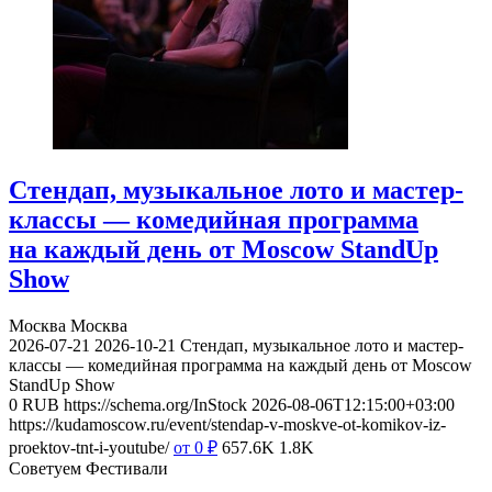
Стендап, музыкальное лото и мастер-
классы — комедийная программа
на каждый день от Moscow StandUp
Show
Москва
Москва
2026-07-21
2026-10-21
Стендап, музыкальное лото и мастер-
классы — комедийная программа на каждый день от Moscow
StandUp Show
0
RUB
https://schema.org/InStock
2026-08-06T12:15:00+03:00
https://kudamoscow.ru/event/stendap-v-moskve-ot-komikov-iz-
proektov-tnt-i-youtube/
от 0
₽
657.6K
1.8K
Советуем Фестивали