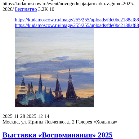
https://kudamoscow.ru/event/novogodnjaja-jarmarka-v-gume-2025-
2026/
Бесплатно
3.2K
10
https://kudamoscow.ru/image/255/255/uploads/fde0bc2188af
https://kudamoscow.ru/image/255/255/uploads/fde0bc2188af
2025-11-28
2025-12-14
Москва, ул. Ирины Левченко, д. 2
Галерея «Ходынка»
Выставка «Воспоминания» 2025