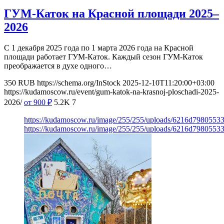
ГУМ-Каток на Красной площади 2025–
2026
С 1 декабря 2025 года по 1 марта 2026 года на Красной
площади работает ГУМ-Каток. Каждый сезон ГУМ-Каток
преображается в духе одного…
350
RUB
https://schema.org/InStock
2025-12-10T11:20:00+03:00
https://kudamoscow.ru/event/gum-katok-na-krasnoj-ploschadi-2025-
2026/
от 900
₽
5.2K
7
https://kudamoscow.ru/image/255/255/uploads/6216d79805533
https://kudamoscow.ru/image/255/255/uploads/6216d79805533