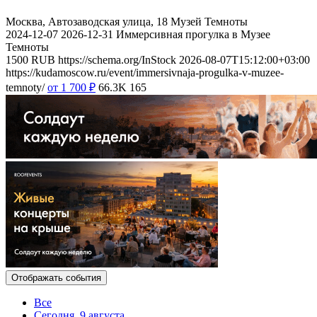
Москва, Автозаводская улица, 18
Музей Темноты
2024-12-07
2026-12-31
Иммерсивная прогулка в Музее
Темноты
1500
RUB
https://schema.org/InStock
2026-08-07T15:12:00+03:00
https://kudamoscow.ru/event/immersivnaja-progulka-v-muzee-
temnoty/
от 1 700
₽
66.3K
165
Отображать события
Все
Сегодня, 9 августа