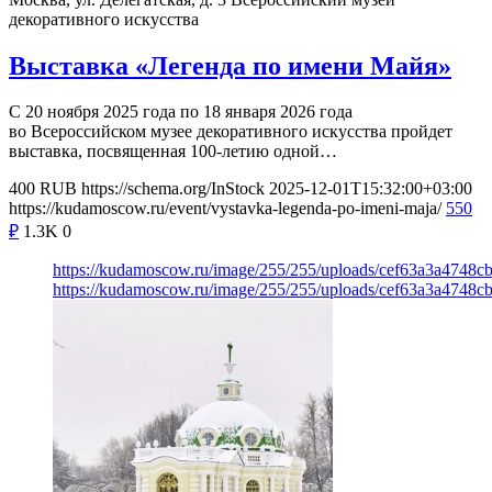
декоративного искусства
Выставка «Легенда по имени Майя»
С 20 ноября 2025 года по 18 января 2026 года
во Всероссийском музее декоративного искусства пройдет
выставка, посвященная 100-летию одной…
400
RUB
https://schema.org/InStock
2025-12-01T15:32:00+03:00
https://kudamoscow.ru/event/vystavka-legenda-po-imeni-maja/
550
₽
1.3K
0
https://kudamoscow.ru/image/255/255/uploads/cef63a3a4748
https://kudamoscow.ru/image/255/255/uploads/cef63a3a4748