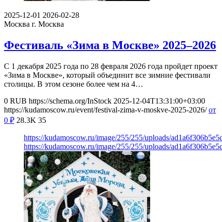
2025-12-01
2026-02-28
Москва
г. Москва
Фестиваль «Зима в Москве» 2025–2026
С 1 декабря 2025 года по 28 февраля 2026 года пройдет проект
«Зима в Москве», который объединит все зимние фестивали
столицы. В этом сезоне более чем на 4…
0
RUB
https://schema.org/InStock
2025-12-04T13:31:00+03:00
https://kudamoscow.ru/event/festival-zima-v-moskve-2025-2026/
от
0
₽
28.3K
35
https://kudamoscow.ru/image/255/255/uploads/ad1a6f306b5e5
https://kudamoscow.ru/image/255/255/uploads/ad1a6f306b5e5