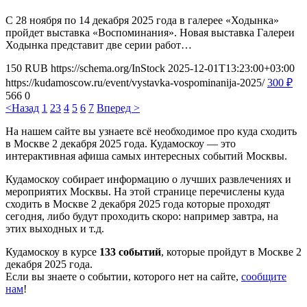
С 28 ноября по 14 декабря 2025 года в галерее «Ходынка»
пройдет выставка «Воспоминания». Новая выставка Галереи
Ходынка представит две серии работ…
150
RUB
https://schema.org/InStock
2025-12-01T13:23:00+03:00
https://kudamoscow.ru/event/vystavka-vospominanija-2025/
300
₽
566
0
<Назад
1
2
3
4
5
6
7
Вперед >
На нашем сайте вы узнаете всё необходимое про куда сходить
в Москве 2 декабря 2025 года. Кудамоскоу — это
интерактивная афиша самых интересных событий Москвы.
Кудамоскоу собирает информацию о лучших развлечениях и
мероприятих Москвы. На этой странице перечислены куда
сходить в Москве 2 декабря 2025 года которые проходят
сегодня, либо будут проходить скоро: например завтра, на
этих выходных и т.д.
Кудамоскоу в курсе
133 событий
, которые пройдут в Москве 2
декабря 2025 года.
Если вы знаете о событии, которого нет на сайте,
сообщите
нам
!