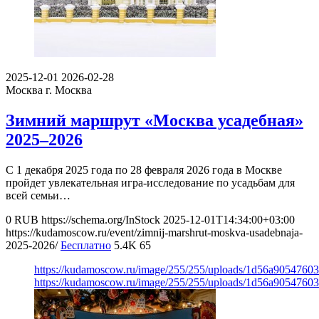
2025-12-01
2026-02-28
Москва
г. Москва
Зимний маршрут «Москва усадебная»
2025–2026
С 1 декабря 2025 года по 28 февраля 2026 года в Москве
пройдет увлекательная игра-исследование по усадьбам для
всей семьи…
0
RUB
https://schema.org/InStock
2025-12-01T14:34:00+03:00
https://kudamoscow.ru/event/zimnij-marshrut-moskva-usadebnaja-
2025-2026/
Бесплатно
5.4K
65
https://kudamoscow.ru/image/255/255/uploads/1d56a9054760
https://kudamoscow.ru/image/255/255/uploads/1d56a9054760