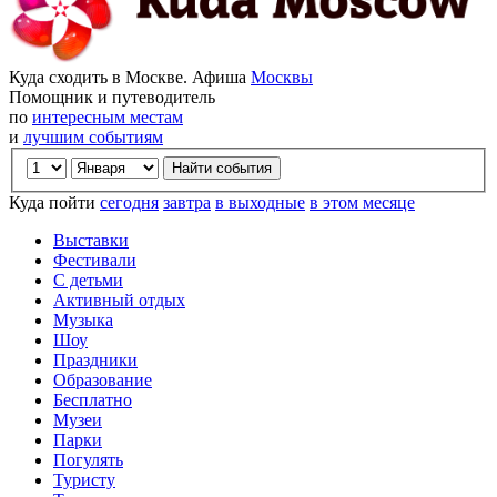
Куда сходить в Москве. Афиша
Москвы
Помощник и путеводитель
по
интересным местам
и
лучшим событиям
Куда пойти
сегодня
завтра
в выходные
в этом месяце
Выставки
Фестивали
С детьми
Активный отдых
Музыка
Шоу
Праздники
Образование
Бесплатно
Музеи
Парки
Погулять
Туристу