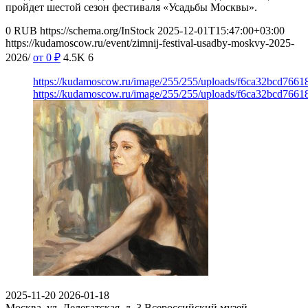
пройдет шестой сезон фестиваля «Усадьбы Москвы».
0
RUB
https://schema.org/InStock
2025-12-01T15:47:00+03:00
https://kudamoscow.ru/event/zimnij-festival-usadby-moskvy-2025-
2026/
от 0
₽
4.5K
6
https://kudamoscow.ru/image/255/255/uploads/f6ca32bcd766
https://kudamoscow.ru/image/255/255/uploads/f6ca32bcd766
2025-11-20
2026-01-18
Москва, ул. Делегатская, д. 3
Всероссийский музей