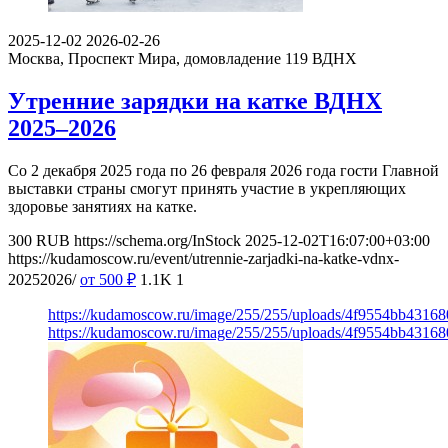
2025-12-02
2026-02-26
Москва, Проспект Мира, домовладение 119
ВДНХ
Утренние зарядки на катке ВДНХ
2025–2026
Со 2 декабря 2025 года по 26 февраля 2026 года гости Главной
выставки страны смогут принять участие в укрепляющих
здоровье занятиях на катке.
300
RUB
https://schema.org/InStock
2025-12-02T16:07:00+03:00
https://kudamoscow.ru/event/utrennie-zarjadki-na-katke-vdnx-
20252026/
от 500
₽
1.1K
1
https://kudamoscow.ru/image/255/255/uploads/4f9554bb43168
https://kudamoscow.ru/image/255/255/uploads/4f9554bb43168