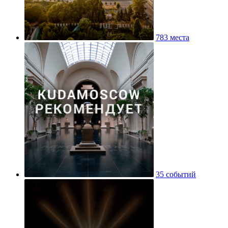
783 места
35 событий