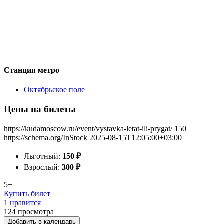
Станция метро
Октябрьское поле
Цены на билеты
https://kudamoscow.ru/event/vystavka-letat-ili-prygat/
150
https://schema.org/InStock
2025-08-15T12:05:00+03:00
Льготный:
150
₽
Взрослый:
300
₽
5+
Купить билет
1 нравится
124
просмотра
Добавить в календарь