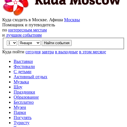
Куда сходить в Москве. Афиша
Москвы
Помощник и путеводитель
по
интересным местам
и
лучшим событиям
Куда пойти
сегодня
завтра
в выходные
в этом месяце
Выставки
Фестивали
С детьми
Активный отдых
Музыка
Шоу
Праздники
Образование
Бесплатно
Музеи
Парки
Погулять
Туристу