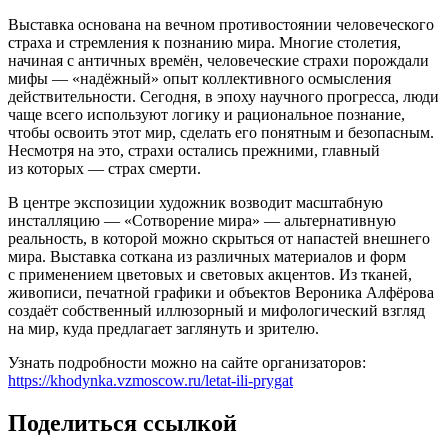
Выставка основана на вечном противостоянии человеческого
страха и стремления к познанию мира. Многие столетия,
начиная с античных времён, человеческие страхи порождали
мифы — «надёжный» опыт коллективного осмысления
действительности. Сегодня, в эпоху научного прогресса, люди
чаще всего используют логику и рациональное познание,
чтобы освоить этот мир, сделать его понятным и безопасным.
Несмотря на это, страхи остались прежними, главный
из которых — страх смерти.
В центре экспозиции художник возводит масштабную
инсталляцию — «Сотворение мира» — альтернативную
реальность, в которой можно скрыться от напастей внешнего
мира. Выставка соткана из различных материалов и форм
с применением цветовых и световых акцентов. Из тканей,
живописи, печатной графики и объектов Вероника Алфёрова
создаёт собственный иллюзорный и мифологический взгляд
на мир, куда предлагает заглянуть и зрителю.
Узнать подробности можно на сайте организаторов:
https://khodynka.vzmoscow.ru/letat-ili-prygat
Поделиться ссылкой