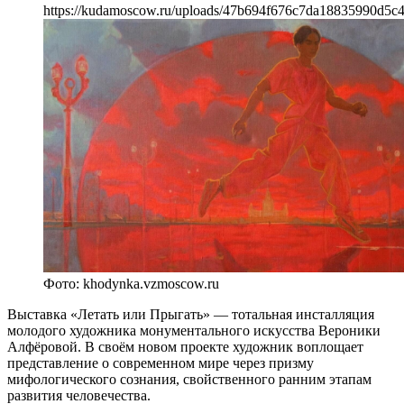
https://kudamoscow.ru/uploads/47b694f676c7da18835990d5c
Фото: khodynka.vzmoscow.ru
Выставка «Летать или Прыгать» — тотальная инсталляция
молодого художника монументального искусства Вероники
Алфёровой. В своём новом проекте художник воплощает
представление о современном мире через призму
мифологического сознания, свойственного ранним этапам
развития человечества.