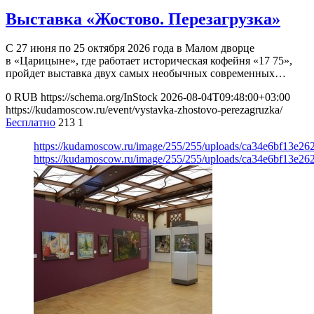
Выставка «Жостово. Перезагрузка»
С 27 июня по 25 октября 2026 года в Малом дворце
в «Царицыне», где работает историческая кофейня «17 75»,
пройдет выставка двух самых необычных современных…
0
RUB
https://schema.org/InStock
2026-08-04T09:48:00+03:00
https://kudamoscow.ru/event/vystavka-zhostovo-perezagruzka/
Бесплатно
213
1
https://kudamoscow.ru/image/255/255/uploads/ca34e6bf13e2
https://kudamoscow.ru/image/255/255/uploads/ca34e6bf13e2