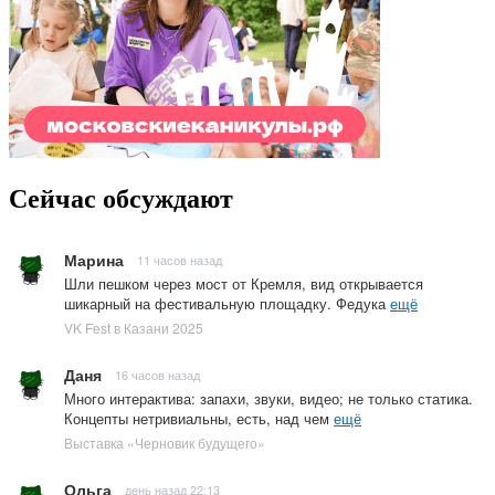
Сейчас обсуждают
Марина
11 часов назад
Шли пешком через мост от Кремля, вид открывается
шикарный на фестивальную площадку. Федука
ещё
VK Fest в Казани 2025
Даня
16 часов назад
Много интерактива: запахи, звуки, видео; не только статика.
Концепты нетривиальны, есть, над чем
ещё
Выставка «Черновик будущего»
Ольга
день назад 22:13