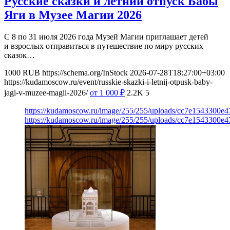
Русские сказки и летний отпуск Бабы
Яги в Музее Магии 2026
С 8 по 31 июля 2026 года Музей Магии приглашает детей
и взрослых отправиться в путешествие по миру русских
сказок…
1000
RUB
https://schema.org/InStock
2026-07-28T18:27:00+03:00
https://kudamoscow.ru/event/russkie-skazki-i-letnij-otpusk-baby-
jagi-v-muzee-magii-2026/
от 1 000
₽
2.2K
5
https://kudamoscow.ru/image/255/255/uploads/cc7e1543300e
https://kudamoscow.ru/image/255/255/uploads/cc7e1543300e