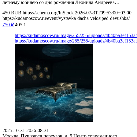
летнему юбилею со дня рождения Леонида Андреева…
450
RUB
https://schema.org/InStock
2026-07-31T09:53:00+03:00
https://kudamoscow.ru/event/vystavka-dacha-velosiped-devushka/
750
₽
405
1
https://kudamoscow.ru/image/255/255/uploads/4b40ba3ef153
https://kudamoscow.ru/image/255/255/uploads/4b40ba3ef153
2025-10-31
2026-08-31
Москва, Пушкарев переулок, д. 5
Центр современного