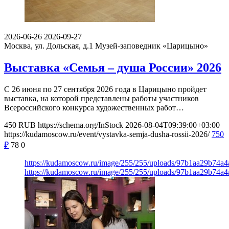
2026-06-26
2026-09-27
Москва, ул. Дольская, д.1
Музей-заповедник «Царицыно»
Выставка «Семья – душа России» 2026
С 26 июня по 27 сентября 2026 года в Царицыно пройдет
выставка, на которой представлены работы участников
Всероссийского конкурса художественных работ…
450
RUB
https://schema.org/InStock
2026-08-04T09:39:00+03:00
https://kudamoscow.ru/event/vystavka-semja-dusha-rossii-2026/
750
₽
78
0
https://kudamoscow.ru/image/255/255/uploads/97b1aa29b74a
https://kudamoscow.ru/image/255/255/uploads/97b1aa29b74a