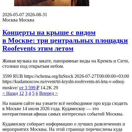
2026-05-07
2026-08-31
Москва
Москва
Концерты на крыше с видом
в Москве: три центральных площадки
Roofevents этим летом
Живая музыка на закате, панорамные виды на Кремль и Сити,
столики под открытым небом.
3599
RUB
https://schema.org/InStock
2026-07-27T00:00:00+03:00
https://kudamoscow.ru/event/tri-kryshi-roofevents-tri-leta-v-odnoj-
moskve/
от 3 599
₽
14.2K
29
< Назад
1
2
3
4
5
6
Вперед >
На нашем сайте вы узнаете всё необходимое про куда сходить
в Москве 14 июля 2026 года. Кудамоскоу — это
интерактивная афиша самых интересных событий Москвы.
Кудамоскоу собирает информацию о лучших развлечениях и
мероприятих Москвы. На этой странице перечислены куда