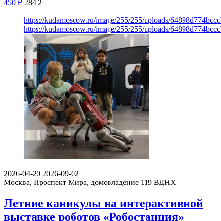
450
₽
284
2
https://kudamoscow.ru/image/255/255/uploads/64898d774bc
https://kudamoscow.ru/image/255/255/uploads/64898d774bc
2026-04-20
2026-09-02
Москва, Проспект Мира, домовладение 119
ВДНХ
Летние каникулы на интерактивной
выставке роботов «Робостанция»