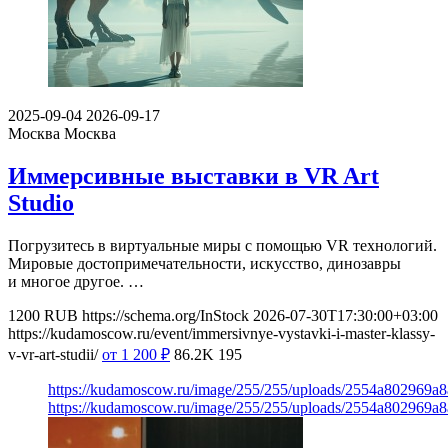
2025-09-04
2026-09-17
Москва
Москва
Иммерсивные выставки в VR Art
Studio
Погрузитесь в виртуальные миры с помощью VR технологий.
Мировые достопримечательности, искусство, динозавры
и многое другое. …
1200
RUB
https://schema.org/InStock
2026-07-30T17:30:00+03:00
https://kudamoscow.ru/event/immersivnye-vystavki-i-master-klassy-
v-vr-art-studii/
от 1 200
₽
86.2K
195
https://kudamoscow.ru/image/255/255/uploads/2554a802969
https://kudamoscow.ru/image/255/255/uploads/2554a802969