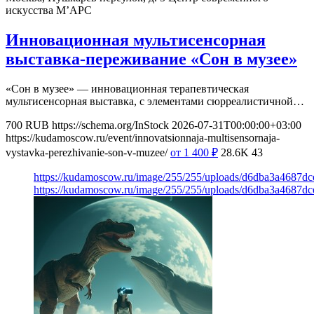
искусства М’АРС
Инновационная мультисенсорная
выставка-переживание «Сон в музее»
«Сон в музее» — инновационная терапевтическая
мультисенсорная выставка, с элементами сюрреалистичной…
700
RUB
https://schema.org/InStock
2026-07-31T00:00:00+03:00
https://kudamoscow.ru/event/innovatsionnaja-multisensornaja-
vystavka-perezhivanie-son-v-muzee/
от 1 400
₽
28.6K
43
https://kudamoscow.ru/image/255/255/uploads/d6dba3a4687d
https://kudamoscow.ru/image/255/255/uploads/d6dba3a4687d