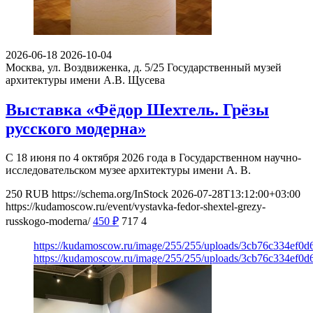
2026-06-18
2026-10-04
Москва, ул. Воздвиженка, д. 5/25
Государственный музей
архитектуры имени А.В. Щусева
Выставка «Фёдор Шехтель. Грёзы
русского модерна»
С 18 июня по 4 октября 2026 года в Государственном научно-
исследовательском музее архитектуры имени А. В.
250
RUB
https://schema.org/InStock
2026-07-28T13:12:00+03:00
https://kudamoscow.ru/event/vystavka-fedor-shextel-grezy-
russkogo-moderna/
450
₽
717
4
https://kudamoscow.ru/image/255/255/uploads/3cb76c334ef0
https://kudamoscow.ru/image/255/255/uploads/3cb76c334ef0