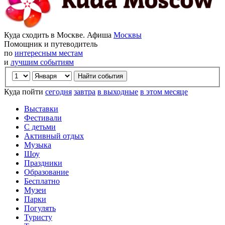
Куда сходить в Москве. Афиша
Москвы
Помощник и путеводитель
по
интересным местам
и
лучшим событиям
Куда пойти
сегодня
завтра
в выходные
в этом месяце
Выставки
Фестивали
С детьми
Активный отдых
Музыка
Шоу
Праздники
Образование
Бесплатно
Музеи
Парки
Погулять
Туристу