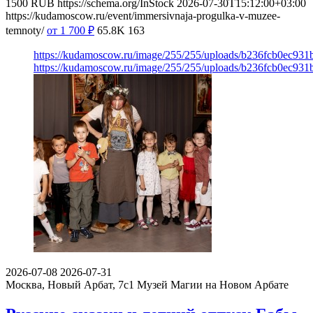
1500
RUB
https://schema.org/InStock
2026-07-30T15:12:00+03:00
https://kudamoscow.ru/event/immersivnaja-progulka-v-muzee-
temnoty/
от 1 700
₽
65.8K
163
https://kudamoscow.ru/image/255/255/uploads/b236fcb0ec93
https://kudamoscow.ru/image/255/255/uploads/b236fcb0ec93
2026-07-08
2026-07-31
Москва, Новый Арбат, 7с1
Музей Магии на Новом Арбате