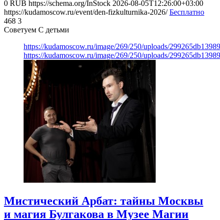
0
RUB
https://schema.org/InStock
2026-08-05T12:26:00+03:00
https://kudamoscow.ru/event/den-fizkulturnika-2026/
Бесплатно
468
3
Советуем С детьми
https://kudamoscow.ru/image/269/250/uploads/299265db139
https://kudamoscow.ru/image/269/250/uploads/299265db139
Мистический Арбат: тайны Москвы
и магия Булгакова в Музее Магии