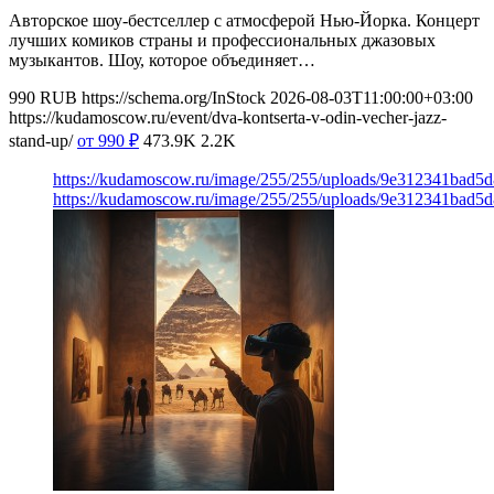
Авторское шоу-бестселлер с атмосферой Нью-Йорка. Концерт
лучших комиков страны и профессиональных джазовых
музыкантов. Шоу, которое объединяет…
990
RUB
https://schema.org/InStock
2026-08-03T11:00:00+03:00
https://kudamoscow.ru/event/dva-kontserta-v-odin-vecher-jazz-
stand-up/
от 990
₽
473.9K
2.2K
https://kudamoscow.ru/image/255/255/uploads/9e312341bad5
https://kudamoscow.ru/image/255/255/uploads/9e312341bad5