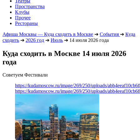
Театры
Пространства
Клубы
Прочее
Рестораны
Афиша Москвы — Куда сходить в Москве
➔
События
➔
Куда
сходить
➔
2026 год
➔
Июль
➔
14 июля 2026 года
Куда сходить в Москве 14 июля 2026
года
Советуем Фестивали
https://kudamoscow.ru/image/269/250/uploads/abb4eeaf10cb
https://kudamoscow.ru/image/269/250/uploads/abb4eeaf10cb