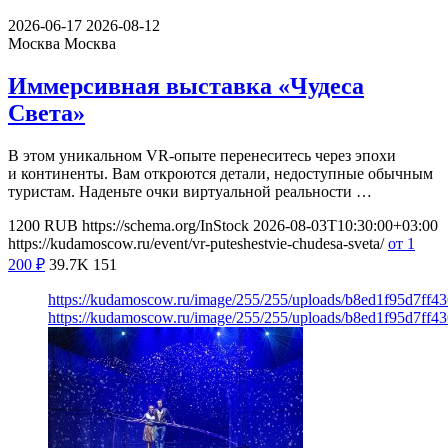
2026-06-17
2026-08-12
Москва
Москва
Иммерсивная выставка «Чудеса
Света»
В этом уникальном VR-опыте перенеситесь через эпохи
и континенты. Вам откроются детали, недоступные обычным
туристам. Наденьте очки виртуальной реальности …
1200
RUB
https://schema.org/InStock
2026-08-03T10:30:00+03:00
https://kudamoscow.ru/event/vr-puteshestvie-chudesa-sveta/
от 1
200
₽
39.7K
151
https://kudamoscow.ru/image/255/255/uploads/b8ed1f95d7ff
https://kudamoscow.ru/image/255/255/uploads/b8ed1f95d7ff