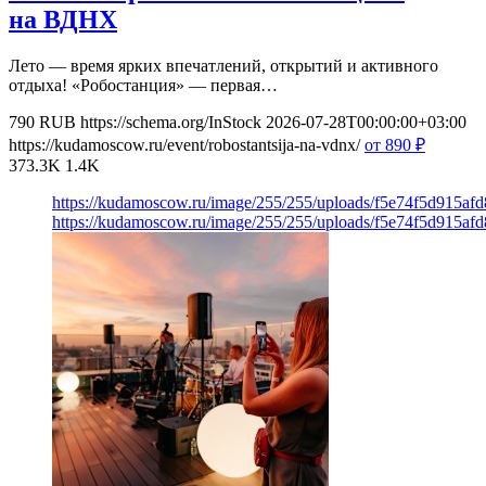
на ВДНХ
Лето — время ярких впечатлений, открытий и активного
отдыха! «Робостанция» — первая…
790
RUB
https://schema.org/InStock
2026-07-28T00:00:00+03:00
https://kudamoscow.ru/event/robostantsija-na-vdnx/
от 890
₽
373.3K
1.4K
https://kudamoscow.ru/image/255/255/uploads/f5e74f5d915a
https://kudamoscow.ru/image/255/255/uploads/f5e74f5d915a