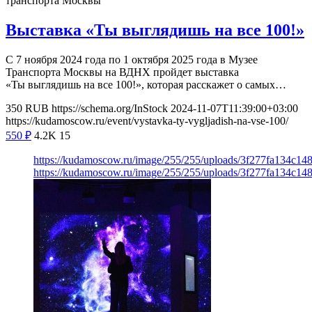
транспорта Москвы
Выставка «Ты выглядишь на все 100!»
С 7 ноября 2024 года по 1 октября 2025 года в Музее
Транспорта Москвы на ВДНХ пройдет выставка
«Ты выглядишь на все 100!», которая расскажет о самых…
350
RUB
https://schema.org/InStock
2024-11-07T11:39:00+03:00
https://kudamoscow.ru/event/vystavka-ty-vygljadish-na-vse-100/
550
₽
4.2K
15
https://kudamoscow.ru/image/255/255/uploads/3f277fa134c14
https://kudamoscow.ru/image/255/255/uploads/3f277fa134c14