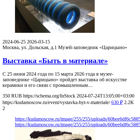
2024-06-25
2026-03-15
Москва, ул. Дольская, д.1
Музей-заповедник «Царицыно»
Выставка «Быть в материале»
С 25 июня 2024 года по 15 марта 2026 года в музее-
заповеднике «Царицыно» пройдет выставка об искусстве
керамики и его связи с промышленным…
350
RUB
https://schema.org/InStock
2024-07-24T13:05:00+03:00
https://kudamoscow.ru/event/vystavka-byt-v-materiale/
630
₽
2.2K
2
https://kudamoscow.ru/image/255/255/uploads/60bee6df6c58
https://kudamoscow.ru/image/255/255/uploads/60bee6df6c58