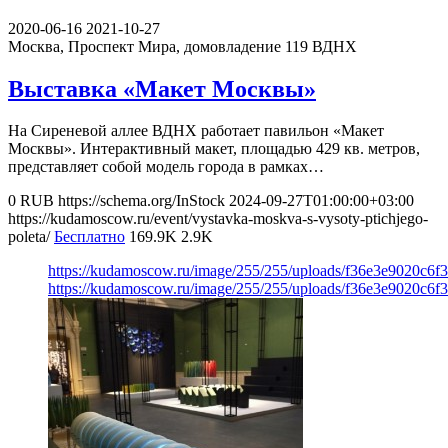
2020-06-16
2021-10-27
Москва, Проспект Мира, домовладение 119
ВДНХ
Выставка «Макет Москвы»
На Сиреневой аллее ВДНХ работает павильон «Макет
Москвы». Интерактивный макет, площадью 429 кв. метров,
представляет собой модель города в рамках…
0
RUB
https://schema.org/InStock
2024-09-27T01:00:00+03:00
https://kudamoscow.ru/event/vystavka-moskva-s-vysoty-ptichjego-
poleta/
Бесплатно
169.9K
2.9K
https://kudamoscow.ru/image/255/255/uploads/f36e3e9020c6
https://kudamoscow.ru/image/255/255/uploads/f36e3e9020c6