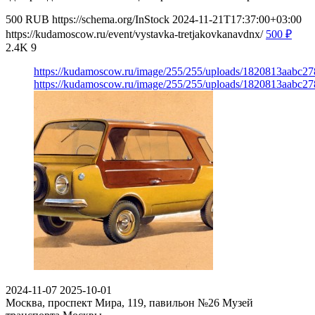
500
RUB
https://schema.org/InStock
2024-11-21T17:37:00+03:00
https://kudamoscow.ru/event/vystavka-tretjakovkanavdnx/
500
₽
2.4K
9
https://kudamoscow.ru/image/255/255/uploads/1820813aabc2
https://kudamoscow.ru/image/255/255/uploads/1820813aabc2
2024-11-07
2025-10-01
Москва, проспект Мира, 119, павильон №26
Музей