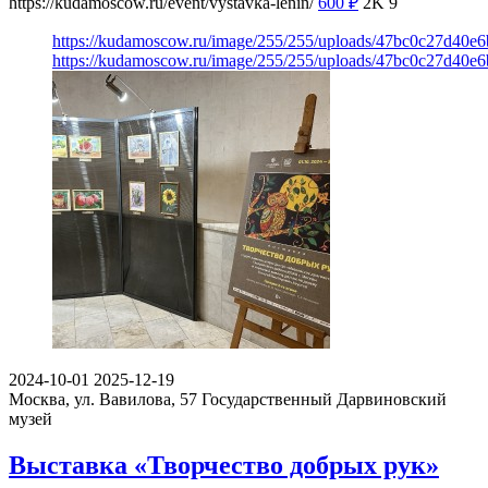
https://kudamoscow.ru/event/vystavka-lenin/
600
₽
2K
9
https://kudamoscow.ru/image/255/255/uploads/47bc0c27d40e
https://kudamoscow.ru/image/255/255/uploads/47bc0c27d40e
2024-10-01
2025-12-19
Москва, ул. Вавилова, 57
Государственный Дарвиновский
музей
Выставка «Творчество добрых рук»