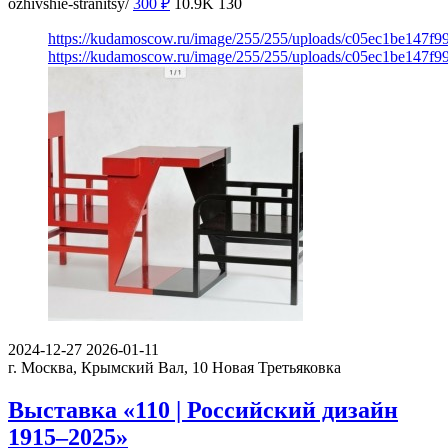
ozhivshie-stranitsy/
300
₽
10.9K
130
https://kudamoscow.ru/image/255/255/uploads/c05ec1be147f
https://kudamoscow.ru/image/255/255/uploads/c05ec1be147f
2024-12-27
2026-01-11
г. Москва, Крымский Вал, 10
Новая Третьяковка
Выставка «110 | Российский дизайн
1915–2025»