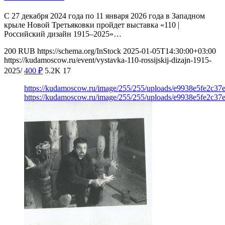
С 27 декабря 2024 года по 11 января 2026 года в Западном
крыле Новой Третьяковки пройдет выставка «110 |
Российский дизайн 1915–2025»…
200
RUB
https://schema.org/InStock
2025-01-05T14:30:00+03:00
https://kudamoscow.ru/event/vystavka-110-rossijskij-dizajn-1915-
2025/
400
₽
5.2K
17
https://kudamoscow.ru/image/255/255/uploads/e9938e5fe2c37
https://kudamoscow.ru/image/255/255/uploads/e9938e5fe2c37