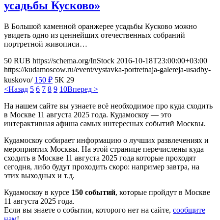
усадьбы Кусково»
В Большой каменной оранжерее усадьбы Кусково можно
увидеть одно из ценнейших отечественных собраний
портретной живописи…
50
RUB
https://schema.org/InStock
2016-10-18T23:00:00+03:00
https://kudamoscow.ru/event/vystavka-portretnaja-galereja-usadby-
kuskovo/
150
₽
5K
29
<Назад
5
6
7
8
9
10
Вперед >
На нашем сайте вы узнаете всё необходимое про куда сходить
в Москве 11 августа 2025 года. Кудамоскоу — это
интерактивная афиша самых интересных событий Москвы.
Кудамоскоу собирает информацию о лучших развлечениях и
мероприятих Москвы. На этой странице перечислены куда
сходить в Москве 11 августа 2025 года которые проходят
сегодня, либо будут проходить скоро: например завтра, на
этих выходных и т.д.
Кудамоскоу в курсе
150 событий
, которые пройдут в Москве
11 августа 2025 года.
Если вы знаете о событии, которого нет на сайте,
сообщите
нам
!