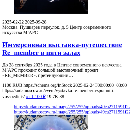
2025-02-22
2025-09-28
Москва, Пушкарев переулок, д. 5
Центр современного
искусства М’АРС
Иммерсивная выставка-путешествие
Re_member в пяти залах
До 28 сентября 2025 года в Центре современного искусства
М’АРС проходит большой выставочный проект
«RE_MEMBER», претендующий…
1100
RUB
https://schema.org/InStock
2025-02-24T00:00:00+03:00
https://kudamoscow.ru/event/vystavka-re-member-vspomni-i-
vossoedinis/
от 1 100
₽
19.7K
38
https://kudamoscow.ru/image/255/255/uploads/49ea2711591f
https://kudamoscow.ru/image/255/255/uploads/49ea2711591f