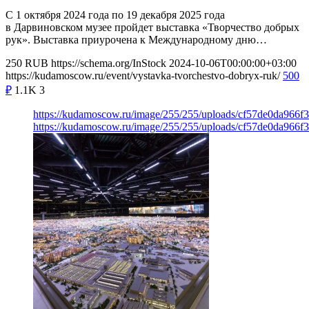
С 1 октября 2024 года по 19 декабря 2025 года
в Дарвиновском музее пройдет выставка «Творчество добрых
рук». Выставка приурочена к Международному дню…
250
RUB
https://schema.org/InStock
2024-10-06T00:00:00+03:00
https://kudamoscow.ru/event/vystavka-tvorchestvo-dobryx-ruk/
500
₽
1.1K
3
https://kudamoscow.ru/image/255/255/uploads/cf57de0da966f
https://kudamoscow.ru/image/255/255/uploads/cf57de0da966f