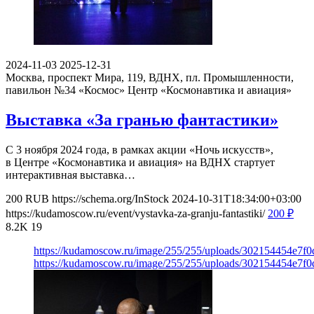
2024-11-03
2025-12-31
Москва, проспект Мира, 119, ВДНХ, пл. Промышленности,
павильон №34 «Космос»
Центр «Космонавтика и авиация»
Выставка «За гранью фантастики»
С 3 ноября 2024 года, в рамках акции «Ночь искусств»,
в Центре «Космонавтика и авиация» на ВДНХ стартует
интерактивная выставка…
200
RUB
https://schema.org/InStock
2024-10-31T18:34:00+03:00
https://kudamoscow.ru/event/vystavka-za-granju-fantastiki/
200
₽
8.2K
19
https://kudamoscow.ru/image/255/255/uploads/302154454e7
https://kudamoscow.ru/image/255/255/uploads/302154454e7