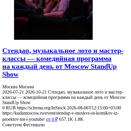
Стендап, музыкальное лото и мастер-
классы — комедийная программа
на каждый день от Moscow StandUp
Show
Москва
Москва
2026-07-21
2026-10-21
Стендап, музыкальное лото и мастер-
классы — комедийная программа на каждый день от Moscow
StandUp Show
0
RUB
https://schema.org/InStock
2026-08-06T12:15:00+03:00
https://kudamoscow.ru/event/stendap-v-moskve-ot-komikov-iz-
proektov-tnt-i-youtube/
от 0
₽
657.1K
1.8K
Советуем Фестивали