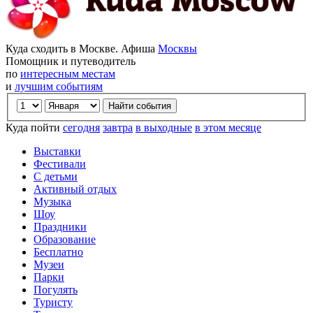
Куда сходить в Москве. Афиша
Москвы
Помощник и путеводитель
по
интересным местам
и
лучшим событиям
Куда пойти
сегодня
завтра
в выходные
в этом месяце
Выставки
Фестивали
С детьми
Активный отдых
Музыка
Шоу
Праздники
Образование
Бесплатно
Музеи
Парки
Погулять
Туристу