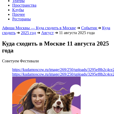
Театры
Пространства
Клубы
Прочее
Рестораны
Афиша Москвы — Куда сходить в Москве
➔
События
➔
Куда
сходить
➔
2025 год
➔
Август
➔
11 августа 2025 года
Куда сходить в Москве 11 августа 2025
года
Советуем Фестивали
https://kudamoscow.ru/image/269/250/uploads/3295ef8b2c4ce
https://kudamoscow.ru/image/269/250/uploads/3295ef8b2c4ce