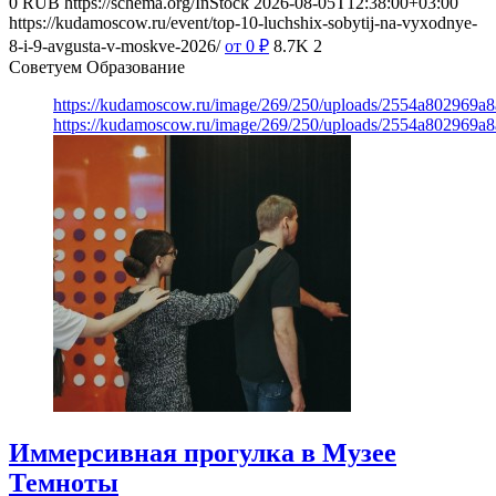
0
RUB
https://schema.org/InStock
2026-08-05T12:38:00+03:00
https://kudamoscow.ru/event/top-10-luchshix-sobytij-na-vyxodnye-
8-i-9-avgusta-v-moskve-2026/
от 0
₽
8.7K
2
Советуем Образование
https://kudamoscow.ru/image/269/250/uploads/2554a802969
https://kudamoscow.ru/image/269/250/uploads/2554a802969
Иммерсивная прогулка в Музее
Темноты