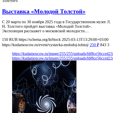
Толстого
Выставка «Молодой Толстой»
С 20 марта по 30 ноября 2025 года в Государственном музее Л.
Н. Толстого пройдет выставка «Молодой Толстой».
Экспозиция расскажет о московской молодости…
150
RUB
https://schema.org/InStock
2025-03-13T13:29:00+03:00
https://kudamoscow.ru/event/vystavka-molodoj-tolstoj/
250
₽
843
3
https://kudamoscow.ru/image/255/255/uploads/fdf8ce56cced
https://kudamoscow.ru/image/255/255/uploads/fdf8ce56cced