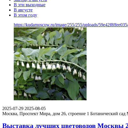
В эти выходные
В августе
В этом году
https://kudamoscow.ru/image/255/255/uploads/59e42f8ffee03
2025-07-29
2025-08-05
Москва, Проспект Мира, дом 26, строение 1
Ботанический сад
Выставка лучших цветоводов Москвы 