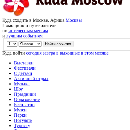
Куда сходить в Москве. Афиша
Москвы
Помощник и путеводитель
по
интересным местам
и
лучшим событиям
Куда пойти
сегодня
завтра
в выходные
в этом месяце
Выставки
Фестивали
С детьми
Активный отдых
Музыка
Шоу
Праздники
Образование
Бесплатно
Музеи
Парки
Погулять
Туристу