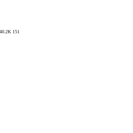
40.2K
151