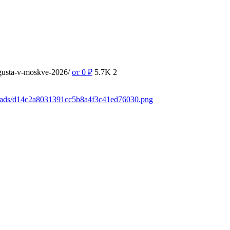
vgusta-v-moskve-2026/
от 0
₽
5.7K
2
loads/d14c2a8031391cc5b8a4f3c41ed76030.png