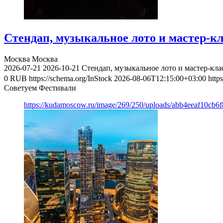
Стендап, музыкальное лото и мастер-к
Москва
Москва
2026-07-21
2026-10-21
Стендап, музыкальное лото и мастер-кл
0
RUB
https://schema.org/InStock
2026-08-06T12:15:00+03:00
http
Советуем Фестивали
https://kudamoscow.ru/image/269/250/uploads/abb4eeaf10cb