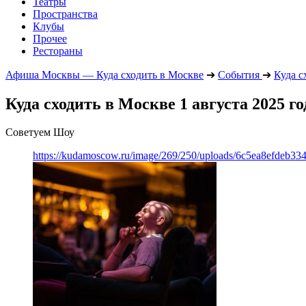
Театры
Пространства
Клубы
Прочее
Рестораны
Афиша Москвы — Куда сходить в Москве
➔
События
➔
Куда с
Куда сходить в Москве 1 августа 2025 го
Советуем Шоу
https://kudamoscow.ru/image/269/250/uploads/6c5ea8efdeb3