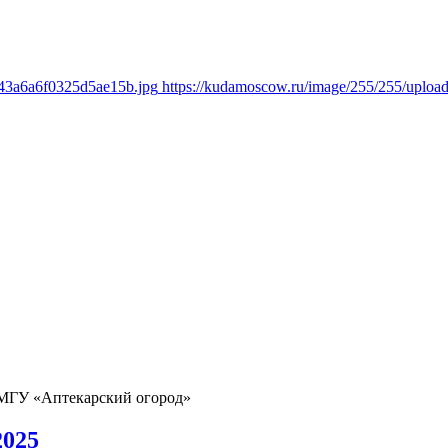
543a6a6f0325d5ae15b.jpg
https://kudamoscow.ru/image/255/255/uploa
 МГУ «Аптекарский огород»
2025