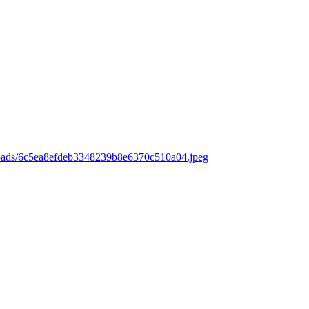
loads/6c5ea8efdeb3348239b8e6370c510a04.jpeg