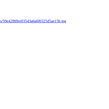
ds/59e42f8ffee03543a6a6f0325d5ae15b.jpg