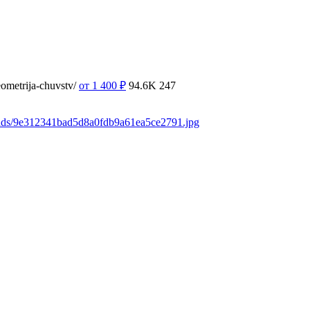
ometrija-chuvstv/
от 1 400
₽
94.6K
247
oads/9e312341bad5d8a0fdb9a61ea5ce2791.jpg