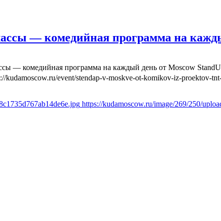
лассы — комедийная программа на кажд
ассы — комедийная программа на каждый день от Moscow Stand
s://kudamoscow.ru/event/stendap-v-moskve-ot-komikov-iz-proektov-tnt-
6f8c1735d767ab14de6e.jpg
https://kudamoscow.ru/image/269/250/uplo