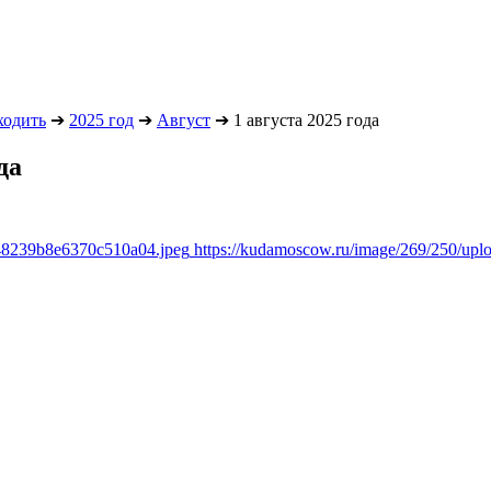
ходить
➔
2025 год
➔
Август
➔
1 августа 2025 года
да
348239b8e6370c510a04.jpeg
https://kudamoscow.ru/image/269/250/up