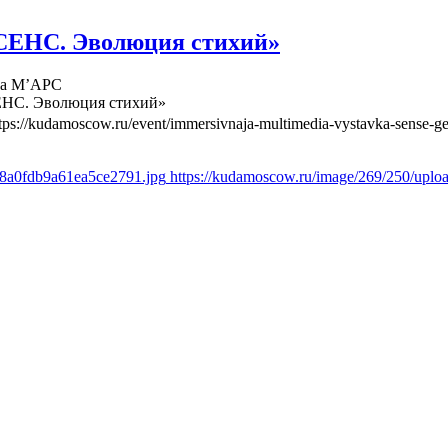
СЕНС. Эволюция стихий»
ва М’АРС
ЕНС. Эволюция стихий»
tps://kudamoscow.ru/event/immersivnaja-multimedia-vystavka-sense-ge
d8a0fdb9a61ea5ce2791.jpg
https://kudamoscow.ru/image/269/250/upl