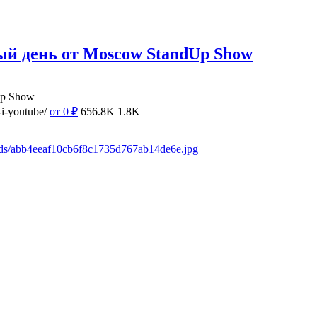
ый день от Moscow StandUp Show
Up Show
i-youtube/
от 0
₽
656.8K
1.8K
ads/abb4eeaf10cb6f8c1735d767ab14de6e.jpg