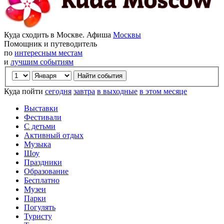
Куда сходить в Москве. Афиша
Москвы
Помощник и путеводитель
по
интересным местам
и
лучшим событиям
Куда пойти
сегодня
завтра
в выходные
в этом месяце
Выставки
Фестивали
С детьми
Активный отдых
Музыка
Шоу
Праздники
Образование
Бесплатно
Музеи
Парки
Погулять
Туристу