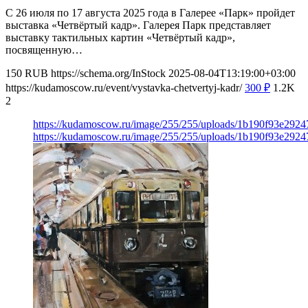
С 26 июля по 17 августа 2025 года в Галерее «Парк» пройдет
выставка «Четвёртый кадр». Галерея Парк представляет
выставку тактильных картин «Четвёртый кадр»,
посвященную…
150
RUB
https://schema.org/InStock
2025-08-04T13:19:00+03:00
https://kudamoscow.ru/event/vystavka-chetvertyj-kadr/
300
₽
1.2K
2
https://kudamoscow.ru/image/255/255/uploads/1b190f93e29
https://kudamoscow.ru/image/255/255/uploads/1b190f93e29