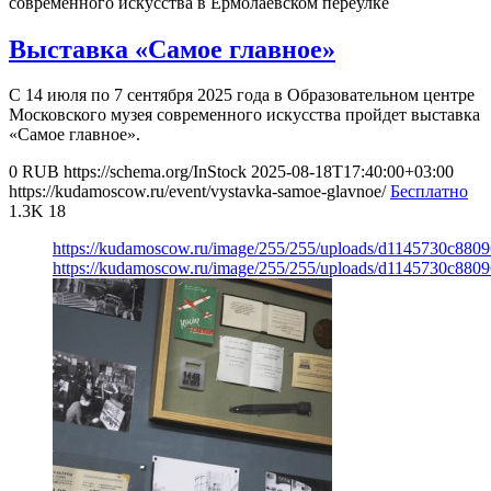
современного искусства в Ермолаевском переулке
Выставка «Самое главное»
С 14 июля по 7 сентября 2025 года в Образовательном центре
Московского музея современного искусства пройдет выставка
«Самое главное».
0
RUB
https://schema.org/InStock
2025-08-18T17:40:00+03:00
https://kudamoscow.ru/event/vystavka-samoe-glavnoe/
Бесплатно
1.3K
18
https://kudamoscow.ru/image/255/255/uploads/d1145730c88
https://kudamoscow.ru/image/255/255/uploads/d1145730c88