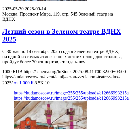
2025-05-30
2025-09-14
Москва, Проспект Мира, 119, стр. 545
Зеленый театр на
ВДНХ
Летний сезон в Зеленом театре ВДНХ
2025
С 30 мая по 14 сентября 2025 года в Зеленом театре ВДНХ,
на одной из самых атмосферных летних площадок столицы,
пройдут более 70 концертов, стендап-шоу…
1000
RUB
https://schema.org/InStock
2025-08-11T00:32:00+03:00
https://kudamoscow.ru/event/letnij-sezon-v-zelenom-teatre-vdnx-
2025/
от 1 000
₽
8.5K
10
https://kudamoscow.ru/image/255/255/uploads/c1266699321
https://kudamoscow.ru/image/255/255/uploads/c1266699321