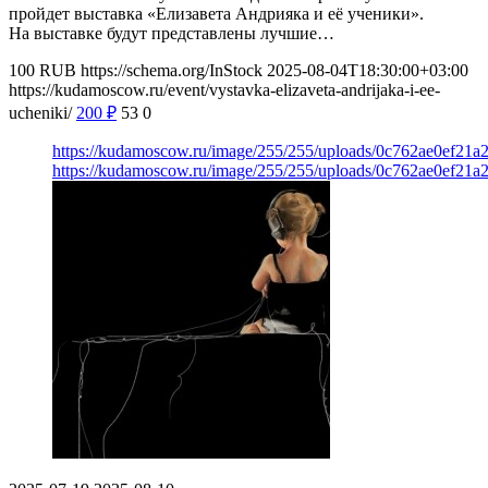
пройдет выставка «Елизавета Андрияка и её ученики».
На выставке будут представлены лучшие…
100
RUB
https://schema.org/InStock
2025-08-04T18:30:00+03:00
https://kudamoscow.ru/event/vystavka-elizaveta-andrijaka-i-ee-
ucheniki/
200
₽
53
0
https://kudamoscow.ru/image/255/255/uploads/0c762ae0ef21
https://kudamoscow.ru/image/255/255/uploads/0c762ae0ef21