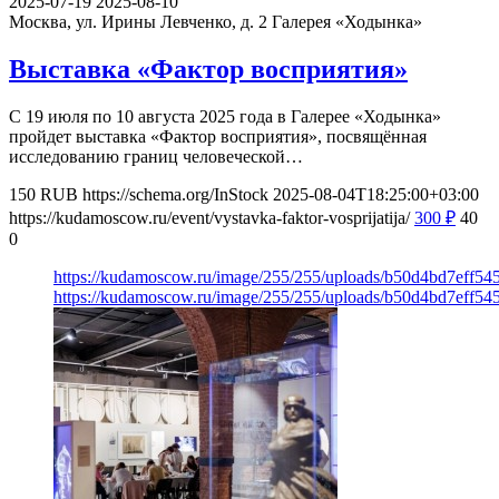
2025-07-19
2025-08-10
Москва, ул. Ирины Левченко, д. 2
Галерея «Ходынка»
Выставка «Фактор восприятия»
С 19 июля по 10 августа 2025 года в Галерее «Ходынка»
пройдет выставка «Фактор восприятия», посвящённая
исследованию границ человеческой…
150
RUB
https://schema.org/InStock
2025-08-04T18:25:00+03:00
https://kudamoscow.ru/event/vystavka-faktor-vosprijatija/
300
₽
40
0
https://kudamoscow.ru/image/255/255/uploads/b50d4bd7eff5
https://kudamoscow.ru/image/255/255/uploads/b50d4bd7eff5