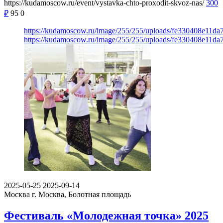
https://kudamoscow.ru/event/vystavka-chto-proxodit-skvoz-nas/
300
₽
95
0
https://kudamoscow.ru/image/255/255/uploads/fe330408e11d
https://kudamoscow.ru/image/255/255/uploads/fe330408e11d
2025-05-25
2025-09-14
Москва
г. Москва, Болотная площадь
Фестиваль «Молодежная точка» 2025