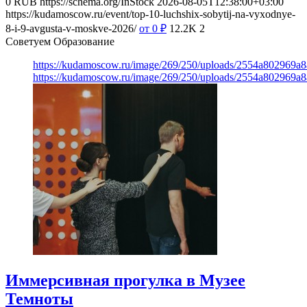
0
RUB
https://schema.org/InStock
2026-08-05T12:38:00+03:00
https://kudamoscow.ru/event/top-10-luchshix-sobytij-na-vyxodnye-
8-i-9-avgusta-v-moskve-2026/
от 0
₽
12.2K
2
Советуем Образование
https://kudamoscow.ru/image/269/250/uploads/2554a802969
https://kudamoscow.ru/image/269/250/uploads/2554a802969
Иммерсивная прогулка в Музее
Темноты