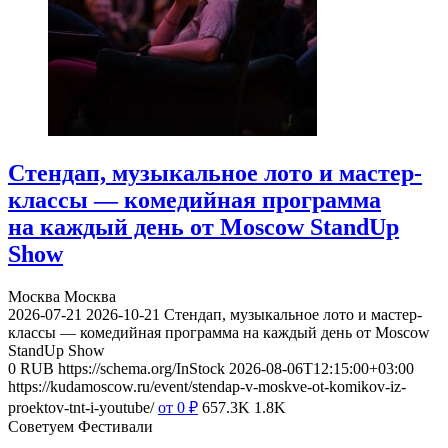
Стендап, музыкальное лото и мастер-
классы — комедийная программа
на каждый день от Moscow StandUp
Show
Москва
Москва
2026-07-21
2026-10-21
Стендап, музыкальное лото и мастер-
классы — комедийная программа на каждый день от Moscow
StandUp Show
0
RUB
https://schema.org/InStock
2026-08-06T12:15:00+03:00
https://kudamoscow.ru/event/stendap-v-moskve-ot-komikov-iz-
proektov-tnt-i-youtube/
от 0
₽
657.3K
1.8K
Советуем Фестивали