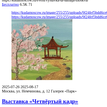
https://kudamoscow.ru/event/vystavka-ta-samaja-moskva/
Бесплатно
6.5K
71
https://kudamoscow.ru/image/255/255/uploads/9f24fef5bdd6c
https://kudamoscow.ru/image/255/255/uploads/9f24fef5bdd6c
2025-07-26
2025-08-17
Москва, ул. Немчинова, д. 12
Галерея «Парк»
Выставка «Четвёртый кадр»