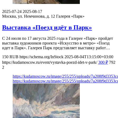
2025-07-24
2025-08-17
Москва, ул. Немчинова, д. 12
Галерея «Парк»
Выставка «Поезд идёт в Парк»
С 24 июля по 17 августа 2025 года в Галерее «Парк» пройдет
выставка художников проекта «Искусство в метро» «Поезд
идет в Парк». Галерея Парк представляет выставку работ…
150
RUB
https://schema.org/InStock
2025-08-04T13:15:00+03:00
https://kudamoscow.ru/event/vystavka-poezd-idet-v-park/
300
₽
792
2
https://kudamoscow.ru/image/255/255/uploads/7a208f9d3353
https://kudamoscow.ru/image/255/255/uploads/7a208f9d3353