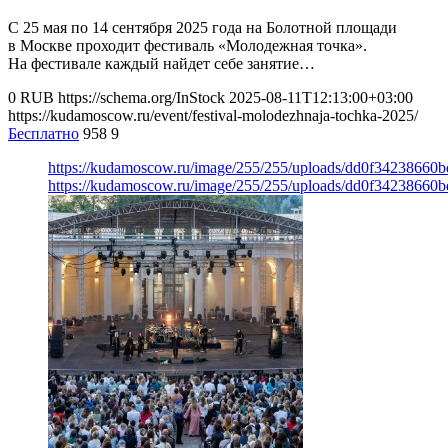
С 25 мая по 14 сентября 2025 года на Болотной площади
в Москве проходит фестиваль «Молодежная точка».
На фестивале каждый найдет себе занятие…
0
RUB
https://schema.org/InStock
2025-08-11T12:13:00+03:00
https://kudamoscow.ru/event/festival-molodezhnaja-tochka-2025/
Бесплатно
958
9
https://kudamoscow.ru/image/255/255/uploads/dd0f3423866
https://kudamoscow.ru/image/255/255/uploads/dd0f3423866