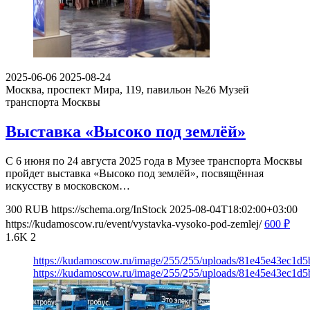
2025-06-06
2025-08-24
Москва, проспект Мира, 119, павильон №26
Музей
транспорта Москвы
Выставка «Высоко под землёй»
С 6 июня по 24 августа 2025 года в Музее транспорта Москвы
пройдет выставка «Высоко под землёй», посвящённая
искусству в московском…
300
RUB
https://schema.org/InStock
2025-08-04T18:02:00+03:00
https://kudamoscow.ru/event/vystavka-vysoko-pod-zemlej/
600
₽
1.6K
2
https://kudamoscow.ru/image/255/255/uploads/81e45e43ec1d
https://kudamoscow.ru/image/255/255/uploads/81e45e43ec1d