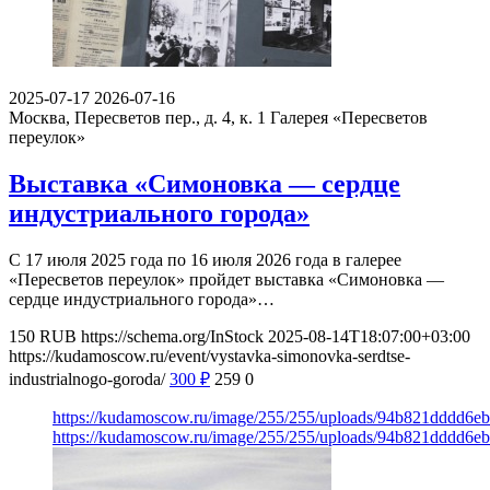
2025-07-17
2026-07-16
Москва, Пересветов пер., д. 4, к. 1
Галерея «Пересветов
переулок»
Выставка «Симоновка — сердце
индустриального города»
С 17 июля 2025 года по 16 июля 2026 года в галерее
«Пересветов переулок» пройдет выставка «Симоновка —
сердце индустриального города»…
150
RUB
https://schema.org/InStock
2025-08-14T18:07:00+03:00
https://kudamoscow.ru/event/vystavka-simonovka-serdtse-
industrialnogo-goroda/
300
₽
259
0
https://kudamoscow.ru/image/255/255/uploads/94b821dddd6e
https://kudamoscow.ru/image/255/255/uploads/94b821dddd6e