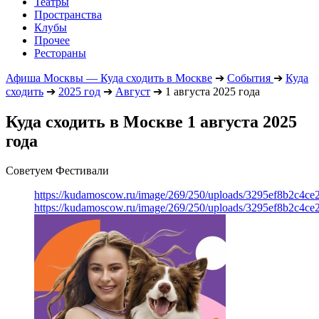
Театры
Пространства
Клубы
Прочее
Рестораны
Афиша Москвы — Куда сходить в Москве
➔
События
➔
Куда
сходить
➔
2025 год
➔
Август
➔
1 августа 2025 года
Куда сходить в Москве 1 августа 2025
года
Советуем Фестивали
https://kudamoscow.ru/image/269/250/uploads/3295ef8b2c4ce
https://kudamoscow.ru/image/269/250/uploads/3295ef8b2c4ce