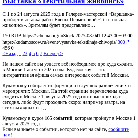
Выставка «Текстильная живопись»
С 1 по 24 августа 2025 года в Галерее-мастерской «Варшавка»
пройдет выставка работ Елены Перминовой «Текстильная
живопись». Зрителям будет представлено…
150
RUB
https://schema.org/InStock
2025-08-04T12:43:00+03:00
https://kudamoscow.ru/event/vystavka-tekstilnaja-zhivopis/
300
₽
456
0
<Назад
1
2
3
4
5
6
7
Вперед >
На нашем сайте вы узнаете всё необходимое про куда сходить
в Москве 1 августа 2025 года. Кудамоскоу — это
интерактивная афиша самых интересных событий Москвы.
Кудамоскоу собирает информацию о лучших развлечениях и
мероприятих Москвы. На этой странице перечислены куда
сходить в Москве 1 августа 2025 года которые проходят
сегодня, либо будут проходить скоро: например завтра, на
этих выходных и т.д.
Кудамоскоу в курсе
165 событий
, которые пройдут в Москве 1
августа 2025 года.
Если вы знаете о событии, которого нет на сайте,
сообщите
нам
!