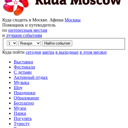
Куда сходить в Москве. Афиша
Москвы
Помощник и путеводитель
по
интересным местам
и
лучшим событиям
Куда пойти
сегодня
завтра
в выходные
в этом месяце
Выставки
Фестивали
С детьми
Активный отдых
Музыка
Шоу
Праздники
Образование
Бесплатно
Музеи
Парки
Погулять
Туристу