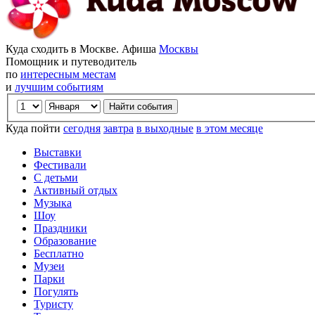
Куда сходить в Москве. Афиша
Москвы
Помощник и путеводитель
по
интересным местам
и
лучшим событиям
Куда пойти
сегодня
завтра
в выходные
в этом месяце
Выставки
Фестивали
С детьми
Активный отдых
Музыка
Шоу
Праздники
Образование
Бесплатно
Музеи
Парки
Погулять
Туристу