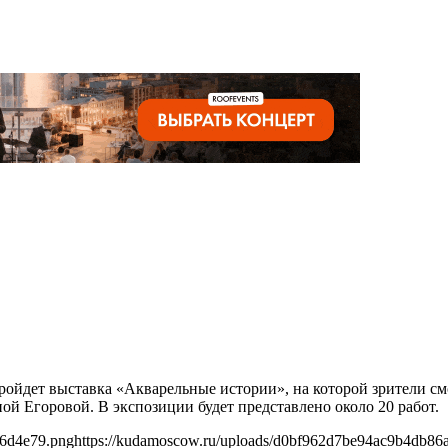
 пройдет выставка «Акварельные истории», на которой зрители с
й Егоровой. В экспозиции будет представлено около 20 работ.
36d4e79.png
https://kudamoscow.ru/uploads/d0bf962d7be94ac9b4db86