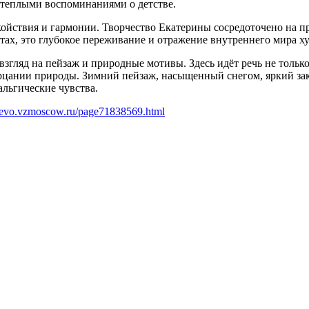
и теплыми воспоминаниями о детстве.
койствия и гармонии. Творчество Екатерины сосредоточено на п
стах, это глубокое переживание и отражение внутреннего мира 
гляд на пейзаж и природные мотивы. Здесь идёт речь не только
цании природы. Зимний пейзаж, насыщенный снегом, яркий зака
альгические чувства.
yaevo.vzmoscow.ru/page71838569.html