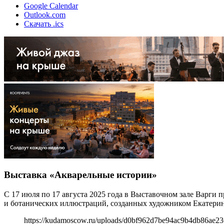
Google Calendar
Outlook.com
Скачать .ics
Выставка «Акварельные истории»
С 17 июля по 17 августа 2025 года в Выставочном зале Варги
и ботанических иллюстраций, созданных художником Екатерино
https://kudamoscow.ru/uploads/d0bf962d7be94ac9b4db86ae2