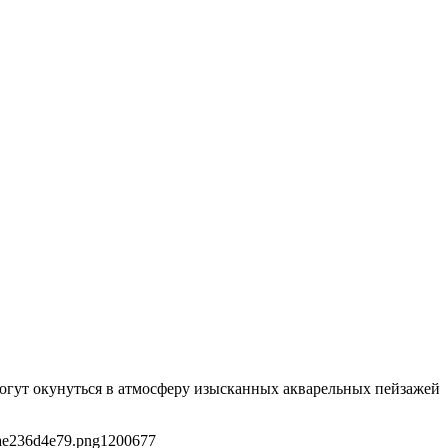
могут окунуться в атмосферу изысканных акварельных пейзажей
ae236d4e79.png
1200
677