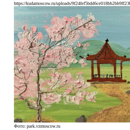
https://kudamoscow.ru/uploads/9f24fef5bdd6ce018bb2bb9ff23
Фото: park.vzmoscow.ru