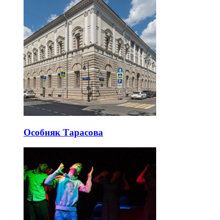
Особняк Тарасова