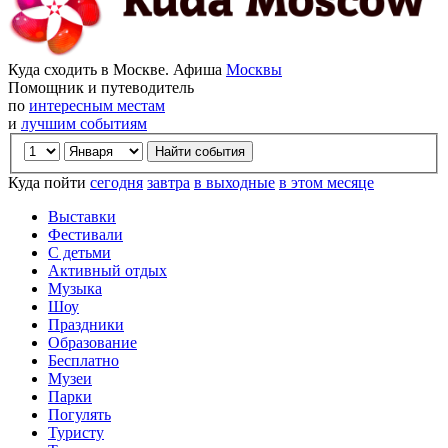
Куда сходить в Москве. Афиша
Москвы
Помощник и путеводитель
по
интересным местам
и
лучшим событиям
Куда пойти
сегодня
завтра
в выходные
в этом месяце
Выставки
Фестивали
С детьми
Активный отдых
Музыка
Шоу
Праздники
Образование
Бесплатно
Музеи
Парки
Погулять
Туристу