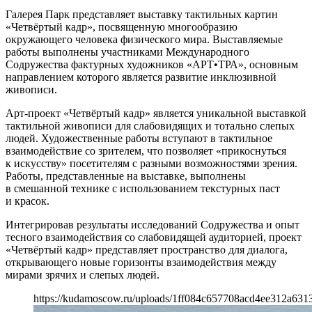
Галерея Парк представляет выставку тактильных картин
«Четвёртый кадр», посвященную многообразию
окружающего человека физического мира. Выставляемые
работы выполнены участниками Международного
Содружества фактурных художников «АРТ•ТРА», основным
направлением которого является развитие инклюзивной
живописи.
Арт-проект «Четвёртый кадр» является уникальной выставкой
тактильной живописи для слабовидящих и тотально слепых
людей. Художественные работы вступают в тактильное
взаимодействие со зрителем, что позволяет «прикоснуться
к искусству» посетителям с разными возможностями зрения.
Работы, представленные на выставке, выполнены
в смешанной технике с использованием текстурных паст
и красок.
Интегрировав результаты исследований Содружества и опыт
тесного взаимодействия со слабовидящей аудиторией, проект
«Четвёртый кадр» представляет пространство для диалога,
открывающего новые горизонты взаимодействия между
мирами зрячих и слепых людей.
https://kudamoscow.ru/uploads/1ff084c657708acd4ee312a631