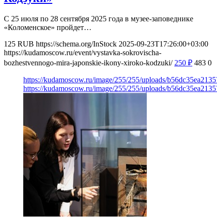
С 25 июля по 28 сентября 2025 года в музее-заповеднике
«Коломенское» пройдет…
125
RUB
https://schema.org/InStock
2025-09-23T17:26:00+03:00
https://kudamoscow.ru/event/vystavka-sokrovischa-
bozhestvennogo-mira-japonskie-ikony-xiroko-kodzuki/
250
₽
483
0
https://kudamoscow.ru/image/255/255/uploads/b56dc35ea213
https://kudamoscow.ru/image/255/255/uploads/b56dc35ea213