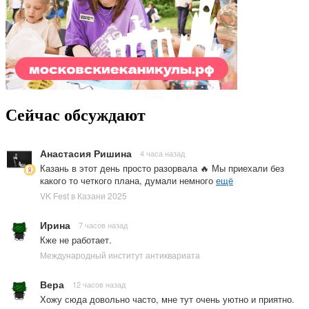
Сейчас обсуждают
Анастасия Ришина
4 часа назад
Казань в этот день просто разорвала 🔥 Мы приехали без
какого то четкого плана, думали немного
ещё
VK Fest в Казани 2025
Ирина
7 часов назад
Кже не работает.
Международный институт антиквариата
Вера
12 часов назад
Хожу сюда довольно часто, мне тут очень уютно и приятно.