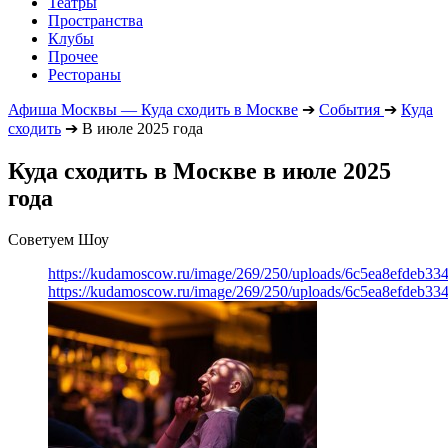
Театры
Пространства
Клубы
Прочее
Рестораны
Афиша Москвы — Куда сходить в Москве
➔
События
➔
Куда
сходить
➔
В июле 2025 года
Куда сходить в Москве в июле 2025
года
Советуем Шоу
https://kudamoscow.ru/image/269/250/uploads/6c5ea8efdeb3
https://kudamoscow.ru/image/269/250/uploads/6c5ea8efdeb3