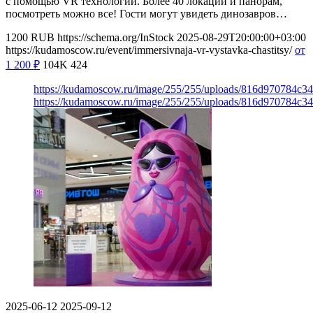
с помощью VR технологий. Более 40 локаций и панорам,
посмотреть можно все! Гости могут увидеть динозавров…
1200
RUB
https://schema.org/InStock
2025-08-29T20:00:00+03:00
https://kudamoscow.ru/event/immersivnaja-vr-vystavka-chastitsy/
от
1 200
₽
104K
424
https://kudamoscow.ru/image/255/255/uploads/816d970784c
https://kudamoscow.ru/image/255/255/uploads/816d970784c
2025-06-12
2025-09-12