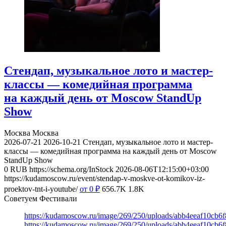
Стендап, музыкальное лото и мастер-
классы — комедийная программа
на каждый день от Moscow StandUp
Show
Москва
Москва
2026-07-21
2026-10-21
Стендап, музыкальное лото и мастер-
классы — комедийная программа на каждый день от Moscow
StandUp Show
0
RUB
https://schema.org/InStock
2026-08-06T12:15:00+03:00
https://kudamoscow.ru/event/stendap-v-moskve-ot-komikov-iz-
proektov-tnt-i-youtube/
от 0
₽
656.7K
1.8K
Советуем Фестивали
https://kudamoscow.ru/image/269/250/uploads/abb4eeaf10cb
https://kudamoscow.ru/image/269/250/uploads/abb4eeaf10cb