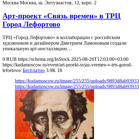
Москва
Москва, ш. Энтузиастов, 12, корп. 2
Арт-проект «Связь времен» в ТРЦ
Город Лефортово
ТРЦ «Город Лефортово» в коллаборации с российским
художником и дизайнером Дмитрием Ламоновым создали
уникальную арт-инсталляцию…
0
RUB
https://schema.org/InStock
2025-08-26T12:03:00+03:00
https://kudamoscow.ru/event/art-proekt-svjaz-vremen-v-trts-gorod-
lefortovo/
Бесплатно
3.9K
18
https://kudamoscow.ru/image/255/255/uploads/9893d8ab9393
https://kudamoscow.ru/image/255/255/uploads/9893d8ab9393