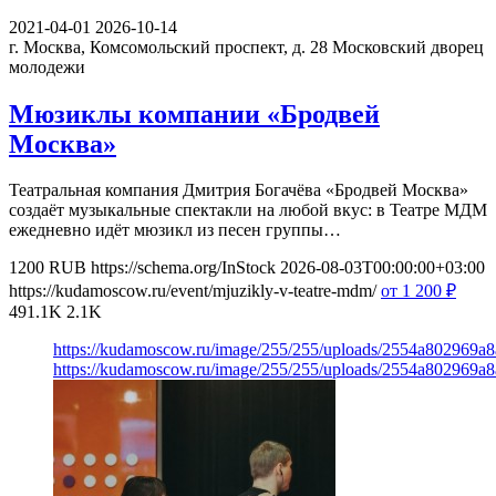
2021-04-01
2026-10-14
г. Москва, Комсомольский проспект, д. 28
Московский дворец
молодежи
Мюзиклы компании «Бродвей
Москва»
Театральная компания Дмитрия Богачёва «Бродвей Москва»
создаёт музыкальные спектакли на любой вкус: в Театре МДМ
ежедневно идёт мюзикл из песен группы…
1200
RUB
https://schema.org/InStock
2026-08-03T00:00:00+03:00
https://kudamoscow.ru/event/mjuzikly-v-teatre-mdm/
от 1 200
₽
491.1K
2.1K
https://kudamoscow.ru/image/255/255/uploads/2554a802969
https://kudamoscow.ru/image/255/255/uploads/2554a802969