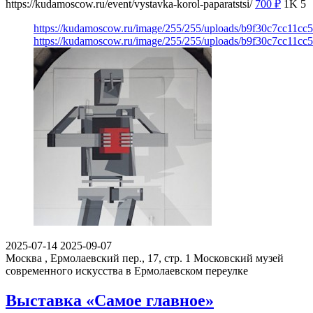
https://kudamoscow.ru/event/vystavka-korol-paparatstsi/
700
₽
1K
5
https://kudamoscow.ru/image/255/255/uploads/b9f30c7cc11c
https://kudamoscow.ru/image/255/255/uploads/b9f30c7cc11c
2025-07-14
2025-09-07
Москва , Ермолаевский пер., 17, стр. 1
Московский музей
современного искусства в Ермолаевском переулке
Выставка «Самое главное»