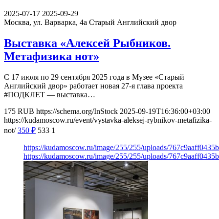
2025-07-17
2025-09-29
Москва, ул. Варварка, 4а
Старый Английский двор
Выставка «Алексей Рыбников.
Метафизика нот»
С 17 июля по 29 сентября 2025 года в Музее «‎Старый
Английский двор» работает новая 27-я глава проекта
#ПОДКЛЕТ — выставка…
175
RUB
https://schema.org/InStock
2025-09-19T16:36:00+03:00
https://kudamoscow.ru/event/vystavka-aleksej-rybnikov-metafizika-
not/
350
₽
533
1
https://kudamoscow.ru/image/255/255/uploads/767c9aaff0435
https://kudamoscow.ru/image/255/255/uploads/767c9aaff0435