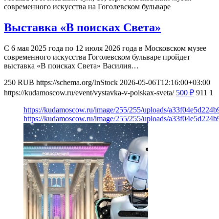
современного искусства на Гоголевском бульваре
Выставка «В поисках Света»
С 6 мая 2025 года по 12 июля 2026 года в Московском музее
современного искусства Гоголевском бульваре пройдет
выставка «В поисках Света» Василия…
250
RUB
https://schema.org/InStock
2026-05-06T12:16:00+03:00
https://kudamoscow.ru/event/vystavka-v-poiskax-sveta/
500
₽
911
1
https://kudamoscow.ru/image/255/255/uploads/a33f04e5d224
https://kudamoscow.ru/image/255/255/uploads/a33f04e5d224