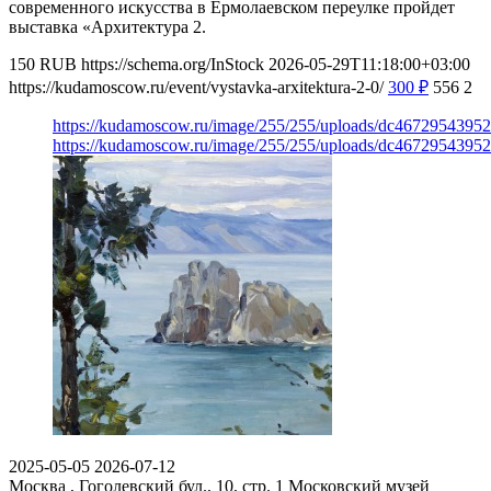
современного искусства в Ермолаевском переулке пройдет
выставка «Архитектура 2.
150
RUB
https://schema.org/InStock
2026-05-29T11:18:00+03:00
https://kudamoscow.ru/event/vystavka-arxitektura-2-0/
300
₽
556
2
https://kudamoscow.ru/image/255/255/uploads/dc467295439
https://kudamoscow.ru/image/255/255/uploads/dc467295439
2025-05-05
2026-07-12
Москва , Гоголевский бул., 10, стр. 1
Московский музей