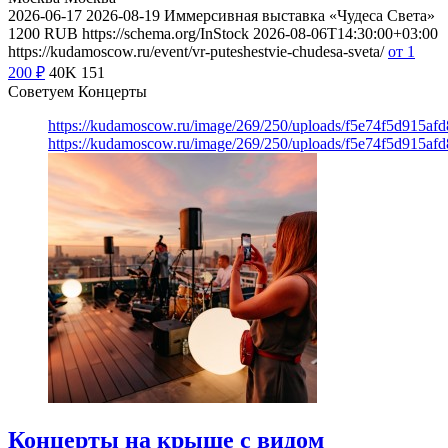
2026-06-17
2026-08-19
Иммерсивная выставка «Чудеса Света»
1200
RUB
https://schema.org/InStock
2026-08-06T14:30:00+03:00
https://kudamoscow.ru/event/vr-puteshestvie-chudesa-sveta/
от 1
200
₽
40K
151
Советуем Концерты
https://kudamoscow.ru/image/269/250/uploads/f5e74f5d915a
https://kudamoscow.ru/image/269/250/uploads/f5e74f5d915a
Концерты на крыше с видом