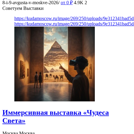
8-i-9-avgusta-v-moskve-2026/
от 0
₽
4.9K
2
Советуем Выставки
https://kudamoscow.ru/image/269/250/uploads/9e312341bad5
https://kudamoscow.ru/image/269/250/uploads/9e312341bad5
Иммерсивная выставка «Чудеса
Света»
Москва
Москва