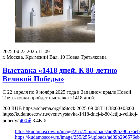
2025-04-22
2025-11-09
г. Москва, Крымский Вал, 10
Новая Третьяковка
Выставка «1418 дней. К 80-летию
Великой Победы»
С 22 апреля по 9 ноября 2025 года в Западном крыле Новой
Третьяковки пройдет выставка «1418 дней.
200
RUB
https://schema.org/InStock
2025-09-08T11:38:00+03:00
https://kudamoscow.ru/event/vystavka-1418-dnej-k-80-letiju-velikoj-
pobedy/
400
₽
3.4K
6
https://kudamoscow.ru/image/255/255/uploads/ad89b296576e
https://kudamoscow.ru/image/255/255/uploads/ad89b296576e