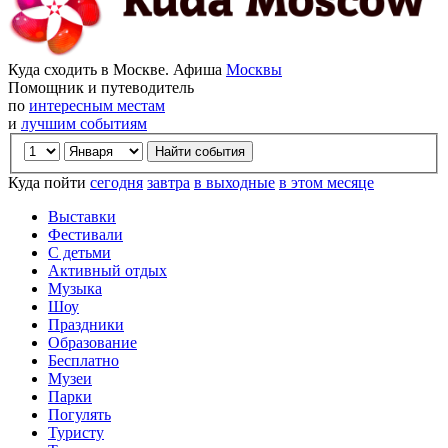
Куда сходить в Москве. Афиша
Москвы
Помощник и путеводитель
по
интересным местам
и
лучшим событиям
Куда пойти
сегодня
завтра
в выходные
в этом месяце
Выставки
Фестивали
С детьми
Активный отдых
Музыка
Шоу
Праздники
Образование
Бесплатно
Музеи
Парки
Погулять
Туристу