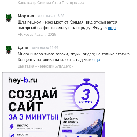
Кинотеатр Синема Стар Принц плаза
Марина
день назад 16:25
Шли пешком через мост от Кремля, вид открывается
шикарный на фестивальную площадку. Федука
ещё
VK Fest в Казани 2025
Даня
день назад 11:40
Много интерактива: запахи, звуки, видео; не только статика.
Концепты нетривиальны, есть, над чем
ещё
Выставка «Черновик будущего»