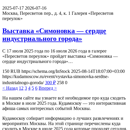
2025-07-17
2026-07-16
Москва, Пересветов пер., д. 4, к. 1
Галерея «Пересветов
переулок»
Выставка «Симоновка — сердце
индустриального города»
С 17 июля 2025 года по 16 июля 2026 года в галерее
«Пересветов переулок» пройдет выставка «Симоновка —
сердце индустриального города»…
150
RUB
https://schema.org/InStock
2025-08-14T18:07:00+03:00
https://kudamoscow.ru/event/vystavka-simonovka-serdtse-
industrialnogo-goroda/
300
₽
258
0
< Назад
1
2
3
4
5
6
Вперед >
На нашем сайте вы узнаете всё необходимое про куда сходить
в Москве в июле 2025 года. Кудамоскоу — это интерактивная
афиша самых интересных событий Москвы.
Кудамоскоу собирает информацию о лучших развлечениях и
мероприятих Москвы. На этой странице перечислены куда
сходить в Москве в июле 2025 года которые проходят сегодня,