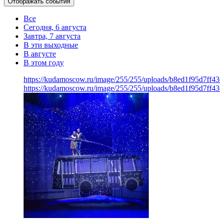
Отображать события
Все
Сегодня, 6 августа
Завтра, 7 августа
В эти выходные
В августе
В этом году
https://kudamoscow.ru/image/255/255/uploads/b8ed1f95d7ff
https://kudamoscow.ru/image/255/255/uploads/b8ed1f95d7ff