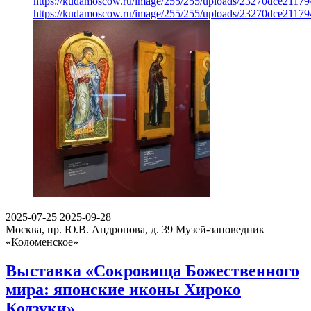
https://kudamoscow.ru/image/255/255/uploads/23270dce211
https://kudamoscow.ru/image/255/255/uploads/23270dce211
2025-07-25
2025-09-28
Москва, пр. Ю.В. Андропова, д. 39
Музей-заповедник
«Коломенское»
Выставка «Сокровища Божественного
мира: японские иконы Хироко
Кодзуки»