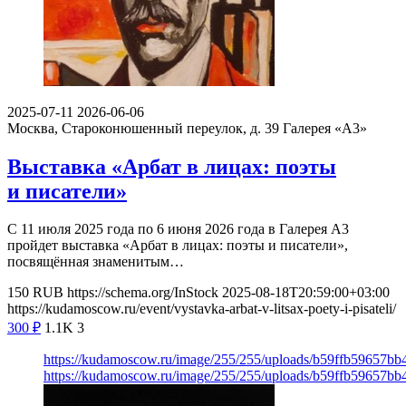
2025-07-11
2026-06-06
Москва, Староконюшенный переулок, д. 39
Галерея «А3»
Выставка «Арбат в лицах: поэты
и писатели»
С 11 июля 2025 года по 6 июня 2026 года в Галерея А3
пройдет выставка «Арбат в лицах: поэты и писатели»,
посвящённая знаменитым…
150
RUB
https://schema.org/InStock
2025-08-18T20:59:00+03:00
https://kudamoscow.ru/event/vystavka-arbat-v-litsax-poety-i-pisateli/
300
₽
1.1K
3
https://kudamoscow.ru/image/255/255/uploads/b59ffb59657b
https://kudamoscow.ru/image/255/255/uploads/b59ffb59657b