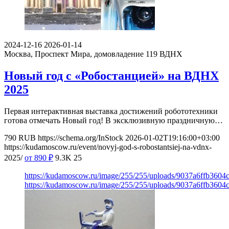
2024-12-16
2026-01-14
Москва, Проспект Мира, домовладение 119
ВДНХ
Новый год с «Робостанцией» на ВДНХ
2025
Первая интерактивная выставка достижений робототехники
готова отмечать Новый год! В эксклюзивную праздничную…
790
RUB
https://schema.org/InStock
2026-01-02T19:16:00+03:00
https://kudamoscow.ru/event/novyj-god-s-robostantsiej-na-vdnx-
2025/
от 890
₽
9.3K
25
https://kudamoscow.ru/image/255/255/uploads/9037a6ffb360
https://kudamoscow.ru/image/255/255/uploads/9037a6ffb360