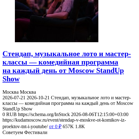
Стендап, музыкальное лото и мастер-
классы — комедийная программа
на каждый день от Moscow StandUp
Show
Москва
Москва
2026-07-21
2026-10-21
Стендап, музыкальное лото и мастер-
классы — комедийная программа на каждый день от Moscow
StandUp Show
0
RUB
https://schema.org/InStock
2026-08-06T12:15:00+03:00
https://kudamoscow.ru/event/stendap-v-moskve-ot-komikov-iz-
proektov-tnt-i-youtube/
от 0
₽
657K
1.8K
Советуем Фестивали