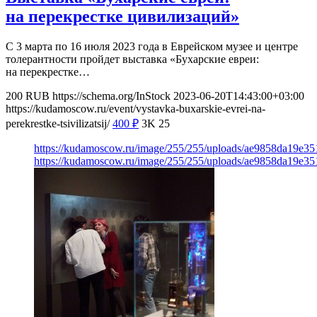
на перекрестке цивилизаций»
С 3 марта по 16 июля 2023 года в Еврейском музее и центре
толерантности пройдет выставка «Бухарские евреи:
на перекрестке…
200
RUB
https://schema.org/InStock
2023-06-20T14:43:00+03:00
https://kudamoscow.ru/event/vystavka-buxarskie-evrei-na-
perekrestke-tsivilizatsij/
400
₽
3K
25
https://kudamoscow.ru/image/255/255/uploads/ae9858da19e3
https://kudamoscow.ru/image/255/255/uploads/ae9858da19e3