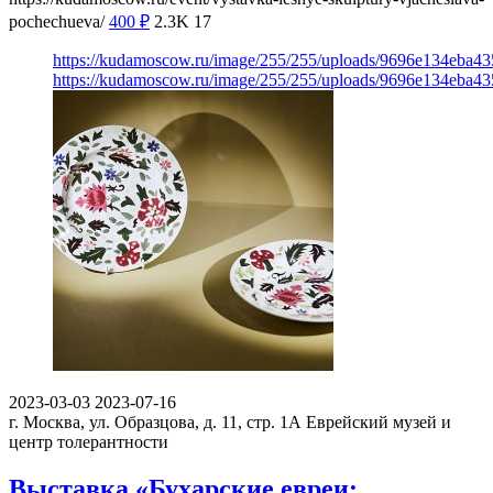
pochechueva/
400
₽
2.3K
17
https://kudamoscow.ru/image/255/255/uploads/9696e134eba4
https://kudamoscow.ru/image/255/255/uploads/9696e134eba4
2023-03-03
2023-07-16
г. Москва, ул. Образцова, д. 11, стр. 1А
Еврейский музей и
центр толерантности
Выставка «Бухарские евреи: