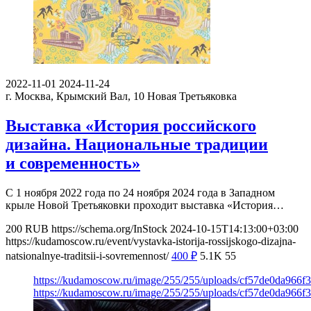
2022-11-01
2024-11-24
г. Москва, Крымский Вал, 10
Новая Третьяковка
Выставка «История российского
дизайна. Национальные традиции
и современность»
С 1 ноября 2022 года по 24 ноября 2024 года в Западном
крыле Новой Третьяковки проходит выставка «История…
200
RUB
https://schema.org/InStock
2024-10-15T14:13:00+03:00
https://kudamoscow.ru/event/vystavka-istorija-rossijskogo-dizajna-
natsionalnye-traditsii-i-sovremennost/
400
₽
5.1K
55
https://kudamoscow.ru/image/255/255/uploads/cf57de0da966f
https://kudamoscow.ru/image/255/255/uploads/cf57de0da966f