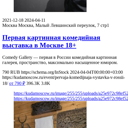
2021-12-18
2024-04-11
Москва
Москва, Малый Левшинский переулок, 7 стр1
Первая картинная комедийная
выставка в Москве 18+
Comedy Gallery — первая в России комедийная картинная
галерея, пространство, максимально насыщенное юмором.
790
RUB
https://schema.org/InStock
2024-04-04T00:00:00+03:00
https://kudamoscow.ru/event/pervaja-komedijnaja-vystavka-v-rossii-
18/
от 790
₽
396.3K
3.8K
https://kudamoscow.ru/image/255/255/uploads/a25e972c98ef5
https://kudamoscow.ru/image/255/255/uploads/a25e972c98ef5