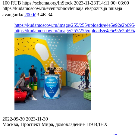
100
RUB
https://schema.org/InStock
2023-11-23T14:11:00+03:00
https://kudamoscow.ru/event/obnovlennaja-ekspozitsija-muzeja-
avangarda/
200
₽
3.4K
34
https://kudamoscow.ru/image/255/255/uploads/e4e5e92e2b695
https://kudamoscow.ru/image/255/255/uploads/e4e5e92e2b695
2022-09-30
2023-11-30
Москва, Проспект Мира, домовладение 119
ВДНХ