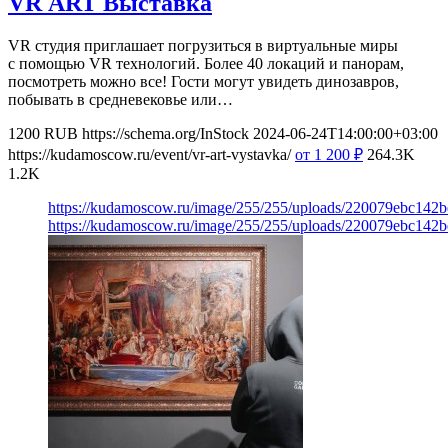
VR ART Выставка
VR студия приглашает погрузиться в виртуальные миры
с помощью VR технологий. Более 40 локаций и панорам,
посмотреть можно все! Гости могут увидеть динозавров,
побывать в средневековье или…
1200
RUB
https://schema.org/InStock
2024-06-24T14:00:00+03:00
https://kudamoscow.ru/event/vr-art-vystavka/
от 1 200
₽
264.3K
1.2K
https://kudamoscow.ru/image/255/255/uploads/220079ebc142
https://kudamoscow.ru/image/255/255/uploads/220079ebc142