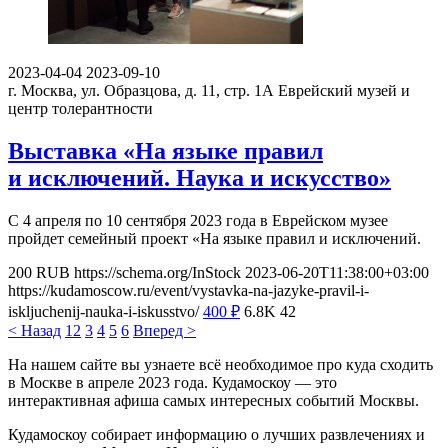
2023-04-04
2023-09-10
г. Москва, ул. Образцова, д. 11, стр. 1А
Еврейский музей и
центр толерантности
Выставка «На языке правил
и исключений. Наука и искусство»
С 4 апреля по 10 сентября 2023 года в Еврейском музее
пройдет семейный проект «На языке правил и исключений.
200
RUB
https://schema.org/InStock
2023-06-20T11:38:00+03:00
https://kudamoscow.ru/event/vystavka-na-jazyke-pravil-i-
iskljuchenij-nauka-i-iskusstvo/
400
₽
6.8K
42
< Назад
1
2
3
4
5
6
Вперед >
На нашем сайте вы узнаете всё необходимое про куда сходить
в Москве в апреле 2023 года. Кудамоскоу — это
интерактивная афиша самых интересных событий Москвы.
Кудамоскоу собирает информацию о лучших развлечениях и