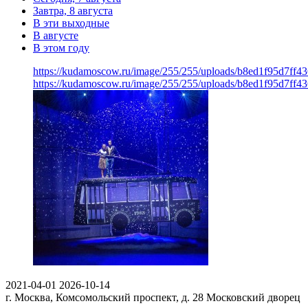
Завтра, 8 августа
В эти выходные
В августе
В этом году
https://kudamoscow.ru/image/255/255/uploads/b8ed1f95d7ff
https://kudamoscow.ru/image/255/255/uploads/b8ed1f95d7ff
2021-04-01
2026-10-14
г. Москва, Комсомольский проспект, д. 28
Московский дворец