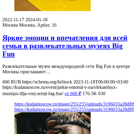
2022-11-17
2024-01-18
Москва
Москва, Арбат, 16
Яркие эмоции и впечатления для всей
семьи в развлекательных музеях Big
Fun
Развлекательные музеи международной сети Big Fun в центре
Москвы приглашают…
600
RUB
https://schema.org/InStock
2023-11-18T00:00:00+03:00
https://kudamoscow.ru/event/jarkie-emotsii-v-razvlekatelnyx-
muzejax-dlja-vsej-semji-big-fun/
от 600
₽
176.5K
630
https://kudamoscow.ru/image/255/255/uploads/3196033a28df
https://kudamoscow.ru/image/255/255/uploads/3196033a28df