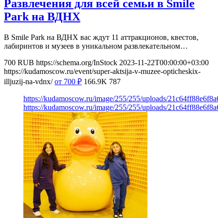
Развлечения для всей семьи в Smile
Park на ВДНХ
В Smile Park на ВДНХ вас ждут 11 аттракционов, квестов,
лабиринтов и музеев в уникальном развлекательном…
700
RUB
https://schema.org/InStock
2023-11-22T00:00:00+03:00
https://kudamoscow.ru/event/super-aktsija-v-muzee-opticheskix-
illjuzij-na-vdnx/
от 700
₽
166.9K
787
https://kudamoscow.ru/image/255/255/uploads/21c64ff88e6f8
https://kudamoscow.ru/image/255/255/uploads/21c64ff88e6f8