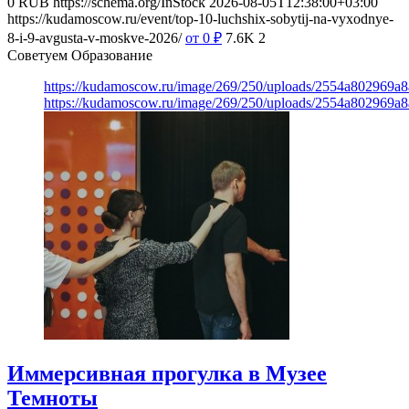
0
RUB
https://schema.org/InStock
2026-08-05T12:38:00+03:00
https://kudamoscow.ru/event/top-10-luchshix-sobytij-na-vyxodnye-
8-i-9-avgusta-v-moskve-2026/
от 0
₽
7.6K
2
Советуем Образование
https://kudamoscow.ru/image/269/250/uploads/2554a802969
https://kudamoscow.ru/image/269/250/uploads/2554a802969
Иммерсивная прогулка в Музее
Темноты