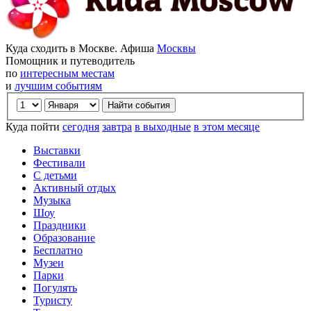
Куда сходить в Москве. Афиша
Москвы
Помощник и путеводитель
по
интересным местам
и
лучшим событиям
Куда пойти
сегодня
завтра
в выходные
в этом месяце
Выставки
Фестивали
С детьми
Активный отдых
Музыка
Шоу
Праздники
Образование
Бесплатно
Музеи
Парки
Погулять
Туристу