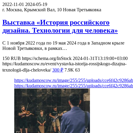
2022-11-01
2024-05-19
г. Москва, Крымский Вал, 10
Новая Третьяковка
Выставка «История российского
дизайна. Технологии для человека»
С 1 ноября 2022 года по 19 мая 2024 года в Западном крыле
Новой Третьяковки, в рамках…
150
RUB
https://schema.org/InStock
2024-01-31T13:19:00+03:00
https://kudamoscow.ru/event/vystavka-istorija-rossijskogo-dizajna-
texnologii-dlja-cheloveka/
300
₽
7.9K
63
https://kudamoscow.ru/image/255/255/uploads/cce6f42c9286
https://kudamoscow.ru/image/255/255/uploads/cce6f42c9286