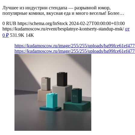
Лучшее из индустрии стендапа — разрывной юмор,
популярные комики, вкусная еда и много веселья! Более…
0
RUB
https://schema.org/InStock
2024-02-27T00:00:00+03:00
https://kudamoscow.ru/event/besplatnye-kontserty-standup-msk/
от
0
₽
531.9K
14K
https://kudamoscow.ru/image/255/255/uploads/ba99fce61ef47
https://kudamoscow.ru/image/255/255/uploads/ba99fce61ef47