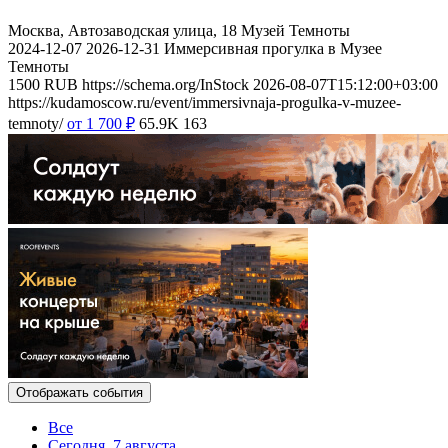
Москва, Автозаводская улица, 18
Музей Темноты
2024-12-07
2026-12-31
Иммерсивная прогулка в Музее
Темноты
1500
RUB
https://schema.org/InStock
2026-08-07T15:12:00+03:00
https://kudamoscow.ru/event/immersivnaja-progulka-v-muzee-
temnoty/
от 1 700
₽
65.9K
163
Отображать события
Все
Сегодня, 7 августа