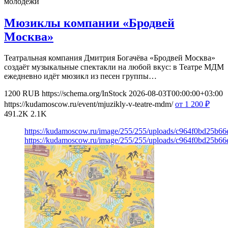
молодежи
Мюзиклы компании «Бродвей
Москва»
Театральная компания Дмитрия Богачёва «Бродвей Москва»
создаёт музыкальные спектакли на любой вкус: в Театре МДМ
ежедневно идёт мюзикл из песен группы…
1200
RUB
https://schema.org/InStock
2026-08-03T00:00:00+03:00
https://kudamoscow.ru/event/mjuzikly-v-teatre-mdm/
от 1 200
₽
491.2K
2.1K
https://kudamoscow.ru/image/255/255/uploads/c964f0bd25b6
https://kudamoscow.ru/image/255/255/uploads/c964f0bd25b6