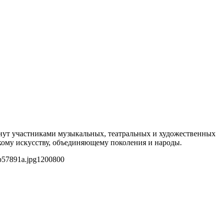
танут участниками музыкальных, театральных и художественных
скому искусству, объединяющему поколения и народы.
b57891a.jpg
1200
800