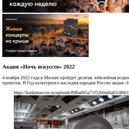
Акция «Ночь искусств» 2022
4 ноября 2022 года в Москве пройдет десятая, юбилейная все
проектов. В Год культурного наследия народов России акция «
https://kudamoscow.ru/uploads/f0fba065a71f52b0afdab5c80b5