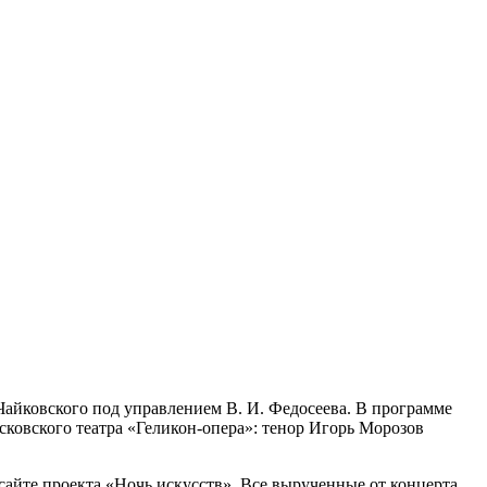
Чайковского под управлением В. И. Федосеева. В программе
сковского театра «Геликон-опера»: тенор Игорь Морозов
сайте проекта «Ночь искусств». Все вырученные от концерта