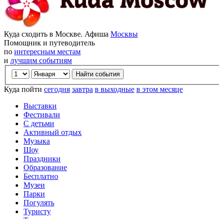
Куда сходить в Москве. Афиша
Москвы
Помощник и путеводитель
по
интересным местам
и
лучшим событиям
Куда пойти
сегодня
завтра
в выходные
в этом месяце
Выставки
Фестивали
С детьми
Активный отдых
Музыка
Шоу
Праздники
Образование
Бесплатно
Музеи
Парки
Погулять
Туристу