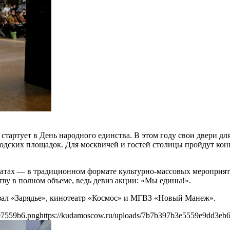
стартует в День народного единства. В этом году свои двери дл
родских площадок. Для москвичей и гостей столицы пройдут конц
атах — в традиционном формате культурно-массовых мероприяти
ву в полном объеме, ведь девиз акции: «Мы едины!».
ал «Зарядье», кинотеатр «Космос» и МГВЗ «Новый Манеж».
07559b6.png
https://kudamoscow.ru/uploads/7b7b397b3e5559e9dd3eb