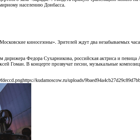
 мирному населению Донбасса.
«Московские киносезоны». Зрителей ждут два незабываемых час
м дирижера Федора Сухарникова, российская актриса и певица А
лексей Гоман. В концерте прозвучат песни, музыкальные компози
9fdeccd.png
https://kudamoscow.ru/uploads/9baed94a4cb27d29c89d7b