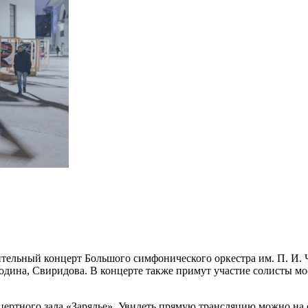
ительный концерт Большого симфонического оркестра им. П. И. 
одина, Свиридова. В концерте также примут участие солисты мо
цертного зала «Зарядье». Увидеть прямую трансляцию можно на 