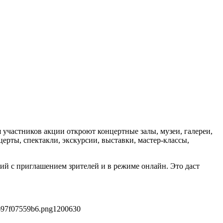
я участников акции откроют концертные залы, музеи, галереи,
ерты, спектакли, экскурсии, выставки, мастер-классы,
й с приглашением зрителей и в режиме онлайн. Это даст
697f07559b6.png
1200
630