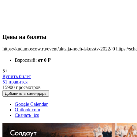
Цены на билеты
https://kudamoscow.ru/event/aktsija-noch-iskusstv-2022/
0
https://sc
Взрослый:
от 0
₽
5+
Купить билет
51 нравится
15900
просмотров
Добавить в календарь
Google Calendar
Outlook.com
Скачать .ics