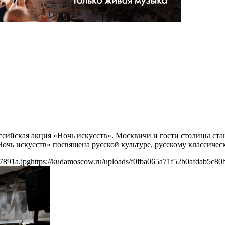
российская акция «Ночь искусств». Москвичи и гости столицы с
Ночь искусств» посвящена русской культуре, русскому классиче
7891a.jpg
https://kudamoscow.ru/uploads/f0fba065a71f52b0afdab5c80