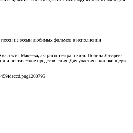
а песен из всеми любимых фильмов в исполнении
настасия Макеева, актрисы театра и кино Полина Лазарева
ции и поэтические представления. Для участия в киноконцерте
b459fdeccd.png
1200
795