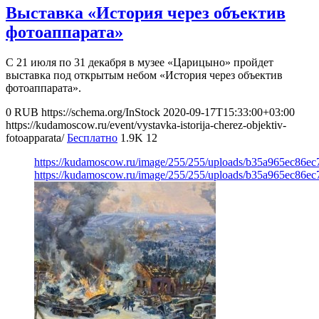
Выставка «История через объектив
фотоаппарата»
С 21 июля по 31 декабря в музее «Царицыно» пройдет
выставка под открытым небом «История через объектив
фотоаппарата».
0
RUB
https://schema.org/InStock
2020-09-17T15:33:00+03:00
https://kudamoscow.ru/event/vystavka-istorija-cherez-objektiv-
fotoapparata/
Бесплатно
1.9K
12
https://kudamoscow.ru/image/255/255/uploads/b35a965ec86e
https://kudamoscow.ru/image/255/255/uploads/b35a965ec86e