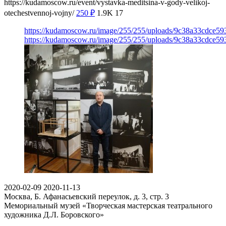
https://kudamoscow.ru/event/vystavka-meditsina-v-gody-velikoj-
otechestvennoj-vojny/
250
₽
1.9K
17
https://kudamoscow.ru/image/255/255/uploads/9c38a33cdce5
https://kudamoscow.ru/image/255/255/uploads/9c38a33cdce5
2020-02-09
2020-11-13
Москва, Б. Афанасьевский переулок, д. 3, стр. 3
Мемориальный музей «Творческая мастерская театрального
художника Д.Л. Боровского»