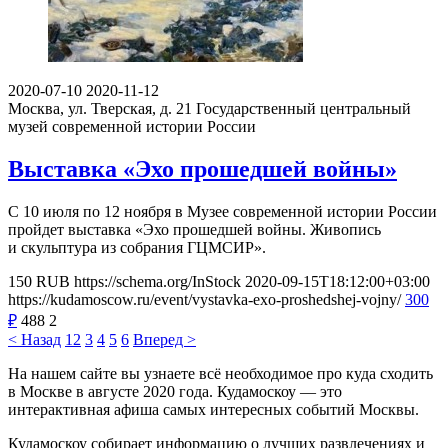
2020-07-10
2020-11-12
Москва, ул. Тверская, д. 21
Государственный центральный
музей современной истории России
Выставка «Эхо прошедшей войны»
С 10 июля по 12 ноября в Музее современной истории России
пройдет выставка «Эхо прошедшей войны. Живопись
и скульптура из собрания ГЦМСИР».
150
RUB
https://schema.org/InStock
2020-09-15T18:12:00+03:00
https://kudamoscow.ru/event/vystavka-exo-proshedshej-vojny/
300
₽
488
2
< Назад
1
2
3
4
5
6
Вперед >
На нашем сайте вы узнаете всё необходимое про куда сходить
в Москве в августе 2020 года. Кудамоскоу — это
интерактивная афиша самых интересных событий Москвы.
Кудамоскоу собирает информацию о лучших развлечениях и