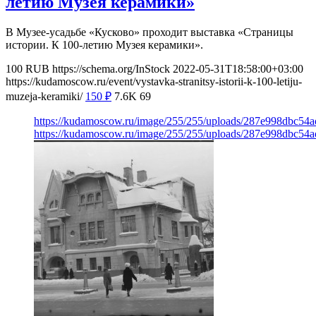
летию Музея керамики»
В Музее-усадьбе «Кусково» проходит выставка «Страницы
истории. К 100-летию Музея керамики».
100
RUB
https://schema.org/InStock
2022-05-31T18:58:00+03:00
https://kudamoscow.ru/event/vystavka-stranitsy-istorii-k-100-letiju-
muzeja-keramiki/
150
₽
7.6K
69
https://kudamoscow.ru/image/255/255/uploads/287e998dbc54
https://kudamoscow.ru/image/255/255/uploads/287e998dbc54