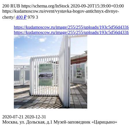
200
RUB
https://schema.org/InStock
2020-09-20T15:39:00+03:00
https://kudamoscow.ru/event/vystavka-bogov-antichnyx-divnye-
cherty/
400
₽
979
3
https://kudamoscow.ru/image/255/255/uploads/193c5d56d433
https://kudamoscow.ru/image/255/255/uploads/193c5d56d433
2020-07-21
2020-12-31
Москва, ул. Дольская, д.1
Музей-заповедник «Царицыно»