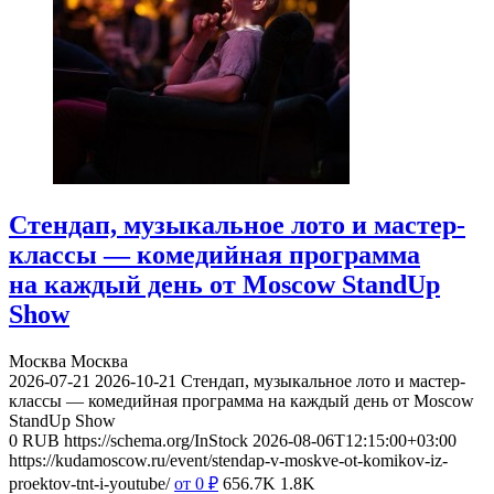
Стендап, музыкальное лото и мастер-
классы — комедийная программа
на каждый день от Moscow StandUp
Show
Москва
Москва
2026-07-21
2026-10-21
Стендап, музыкальное лото и мастер-
классы — комедийная программа на каждый день от Moscow
StandUp Show
0
RUB
https://schema.org/InStock
2026-08-06T12:15:00+03:00
https://kudamoscow.ru/event/stendap-v-moskve-ot-komikov-iz-
proektov-tnt-i-youtube/
от 0
₽
656.7K
1.8K