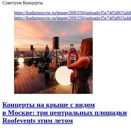
Советуем Концерты
https://kudamoscow.ru/image/269/250/uploads/f5e74f5d915a
https://kudamoscow.ru/image/269/250/uploads/f5e74f5d915a
Концерты на крыше с видом
в Москве: три центральных площадки
Roofevents этим летом