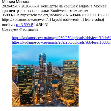
Москва
Москва
2026-05-07
2026-08-31
Концерты на крыше с видом в Москве:
три центральных площадки Roofevents этим летом
3599
RUB
https://schema.org/InStock
2026-08-06T00:00:00+03:00
https://kudamoscow.ru/event/tri-kryshi-roofevents-tri-leta-v-odnoj-
moskve/
от 3 599
₽
14.5K
31
Советуем Фестивали
https://kudamoscow.ru/image/269/250/uploads/abb4eeaf10cb
https://kudamoscow.ru/image/269/250/uploads/abb4eeaf10cb