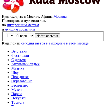
Куда сходить в Москве. Афиша
Москвы
Помощник и путеводитель
по
интересным местам
и
лучшим событиям
Куда пойти
сегодня
завтра
в выходные
в этом месяце
Выставки
Фестивали
С детьми
Активный отдых
Музыка
Шоу
Праздники
Образование
Бесплатно
Музеи
Парки
Погулять
Туристу