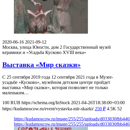
2020-06-16
2021-09-12
Москва, улица Юности, дом 2
Государственный музей
керамики и «Усадьба Кусково XVIII века»
Выставка «Мир сказки»
С 25 сентября 2019 года 12 сентября 2021 года в Музее-
усадьбе «Кусково», музейном детском центре пройдет
выставка «Мир сказки», которая позволяет не только
маленьким…
100
RUB
https://schema.org/InStock
2021-04-26T18:38:00+03:00
https://kudamoscow.ru/event/vystavka-mir-skazki/
250
₽
4.5K
52
https://kudamoscow.ru/image/255/255/uploads/d033830fbb44
https://kudamoscow.ru/image/255/255/uploads/d033830fbb44