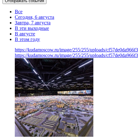
Отображать события
Все
Сегодня, 6 августа
Завтра, 7 августа
В эти выходные
В августе
В этом году
https://kudamoscow.ru/image/255/255/uploads/cf57de0da966f
https://kudamoscow.ru/image/255/255/uploads/cf57de0da966f