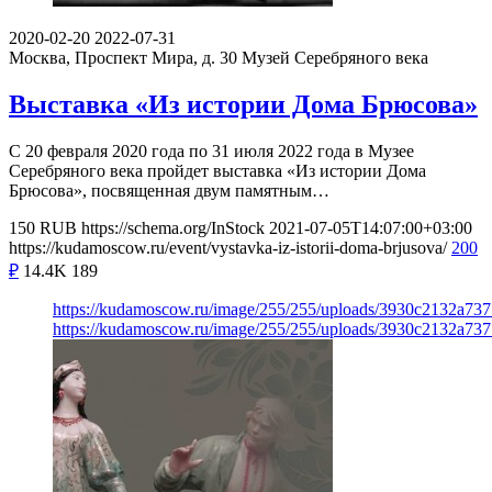
2020-02-20
2022-07-31
Москва, Проспект Мира, д. 30
Музей Серебряного века
Выставка «Из истории Дома Брюсова»
С 20 февраля 2020 года по 31 июля 2022 года в Музее
Серебряного века пройдет выставка «Из истории Дома
Брюсова», посвященная двум памятным…
150
RUB
https://schema.org/InStock
2021-07-05T14:07:00+03:00
https://kudamoscow.ru/event/vystavka-iz-istorii-doma-brjusova/
200
₽
14.4K
189
https://kudamoscow.ru/image/255/255/uploads/3930c2132a7
https://kudamoscow.ru/image/255/255/uploads/3930c2132a7