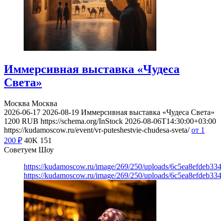
Иммерсивная выставка «Чудеса
Света»
Москва
Москва
2026-06-17
2026-08-19
Иммерсивная выставка «Чудеса Света»
1200
RUB
https://schema.org/InStock
2026-08-06T14:30:00+03:00
https://kudamoscow.ru/event/vr-puteshestvie-chudesa-sveta/
от 1
200
₽
40K
151
Советуем Шоу
https://kudamoscow.ru/image/269/250/uploads/6c5ea8efdeb3
https://kudamoscow.ru/image/269/250/uploads/6c5ea8efdeb3