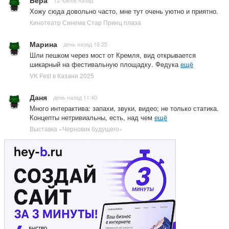
Хожу сюда довольно часто, мне тут очень уютно и приятно.
Кинотеатр Синема Стар Принц плаза
Марина
день назад 16:25
Шли пешком через мост от Кремля, вид открывается
шикарный на фестивальную площадку. Федука
ещё
VK Fest в Казани 2025
Даня
день назад 11:40
Много интерактива: запахи, звуки, видео; не только статика.
Концепты нетривиальны, есть, над чем
ещё
Выставка «Черновик будущего»