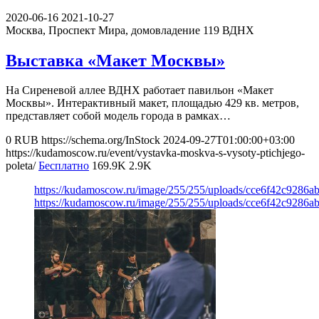
2020-06-16
2021-10-27
Москва, Проспект Мира, домовладение 119
ВДНХ
Выставка «Макет Москвы»
На Сиреневой аллее ВДНХ работает павильон «Макет
Москвы». Интерактивный макет, площадью 429 кв. метров,
представляет собой модель города в рамках…
0
RUB
https://schema.org/InStock
2024-09-27T01:00:00+03:00
https://kudamoscow.ru/event/vystavka-moskva-s-vysoty-ptichjego-
poleta/
Бесплатно
169.9K
2.9K
https://kudamoscow.ru/image/255/255/uploads/cce6f42c9286
https://kudamoscow.ru/image/255/255/uploads/cce6f42c9286