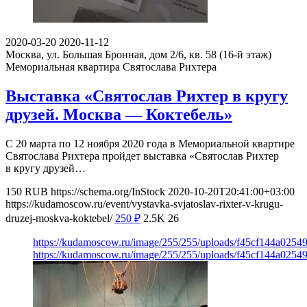
2020-03-20
2020-11-12
Москва, ул. Большая Бронная, дом 2/6, кв. 58 (16-й этаж)
Мемориальная квартира Святослава Рихтера
Выставка «Святослав Рихтер в кругу
друзей. Москва — Коктебель»
С 20 марта по 12 ноября 2020 года в Мемориальной квартире
Святослава Рихтера пройдет выставка «Святослав Рихтер
в кругу друзей…
150
RUB
https://schema.org/InStock
2020-10-20T20:41:00+03:00
https://kudamoscow.ru/event/vystavka-svjatoslav-rixter-v-krugu-
druzej-moskva-koktebel/
250
₽
2.5K
26
https://kudamoscow.ru/image/255/255/uploads/f45cf144a025
https://kudamoscow.ru/image/255/255/uploads/f45cf144a025