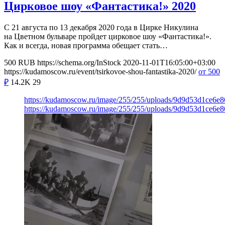
Цирковое шоу «Фантастика!» 2020
С 21 августа по 13 декабря 2020 года в Цирке Никулина
на Цветном бульваре пройдет цирковое шоу «Фантастика!».
Как и всегда, новая программа обещает стать…
500
RUB
https://schema.org/InStock
2020-11-01T16:05:00+03:00
https://kudamoscow.ru/event/tsirkovoe-shou-fantastika-2020/
от 500
₽
14.2K
29
https://kudamoscow.ru/image/255/255/uploads/9d9d53d1ce6
https://kudamoscow.ru/image/255/255/uploads/9d9d53d1ce6