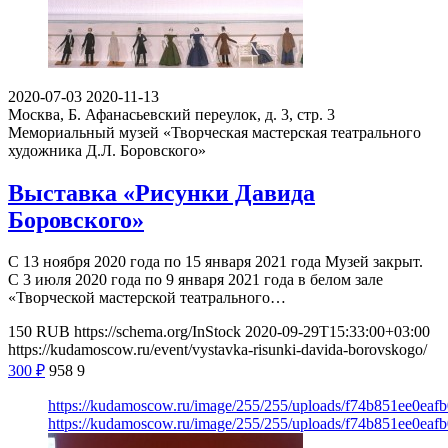
2020-07-03
2020-11-13
Москва, Б. Афанасьевский переулок, д. 3, стр. 3
Мемориальный музей «Творческая мастерская театрального
художника Д.Л. Боровского»
Выставка «Рисунки Давида
Боровского»
С 13 ноября 2020 года по 15 января 2021 года Музей закрыт.
С 3 июля 2020 года по 9 января 2021 года в белом зале
«Творческой мастерской театрального…
150
RUB
https://schema.org/InStock
2020-09-29T15:33:00+03:00
https://kudamoscow.ru/event/vystavka-risunki-davida-borovskogo/
300
₽
958
9
https://kudamoscow.ru/image/255/255/uploads/f74b851ee0eaf
https://kudamoscow.ru/image/255/255/uploads/f74b851ee0eaf