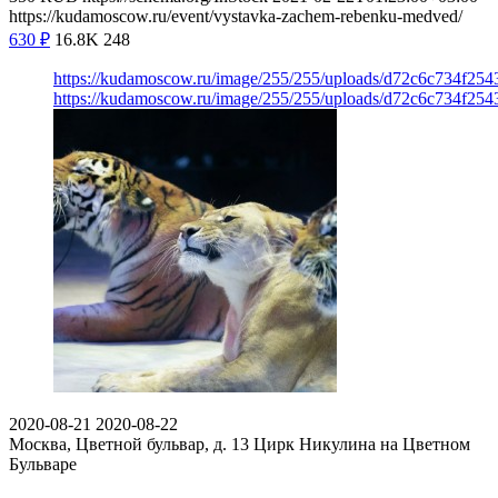
https://kudamoscow.ru/event/vystavka-zachem-rebenku-medved/
630
₽
16.8K
248
https://kudamoscow.ru/image/255/255/uploads/d72c6c734f2
https://kudamoscow.ru/image/255/255/uploads/d72c6c734f2
2020-08-21
2020-08-22
Москва, Цветной бульвар, д. 13
Цирк Никулина на Цветном
Бульваре