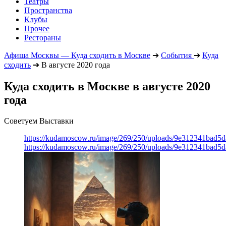
Театры
Пространства
Клубы
Прочее
Рестораны
Афиша Москвы — Куда сходить в Москве
➔
События
➔
Куда
сходить
➔
В августе 2020 года
Куда сходить в Москве в августе 2020
года
Советуем Выставки
https://kudamoscow.ru/image/269/250/uploads/9e312341bad5
https://kudamoscow.ru/image/269/250/uploads/9e312341bad5