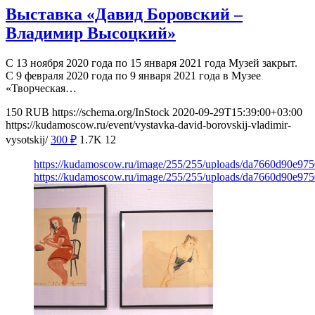
Выставка «Давид Боровский –
Владимир Высоцкий»
С 13 ноября 2020 года по 15 января 2021 года Музей закрыт.
С 9 февраля 2020 года по 9 января 2021 года в Музее
«Творческая…
150
RUB
https://schema.org/InStock
2020-09-29T15:39:00+03:00
https://kudamoscow.ru/event/vystavka-david-borovskij-vladimir-
vysotskij/
300
₽
1.7K
12
https://kudamoscow.ru/image/255/255/uploads/da7660d90e97
https://kudamoscow.ru/image/255/255/uploads/da7660d90e97