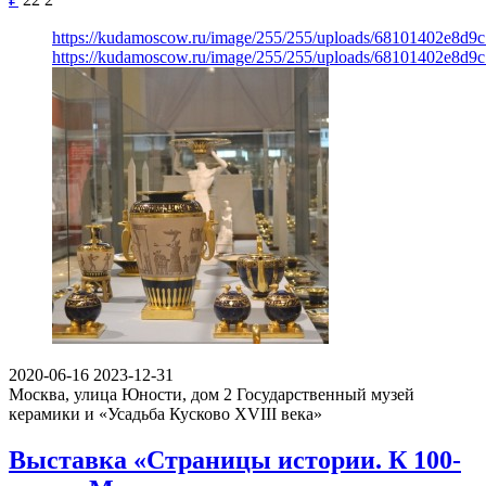
https://kudamoscow.ru/image/255/255/uploads/68101402e8d9
https://kudamoscow.ru/image/255/255/uploads/68101402e8d9
2020-06-16
2023-12-31
Москва, улица Юности, дом 2
Государственный музей
керамики и «Усадьба Кусково XVIII века»
Выставка «Страницы истории. К 100-