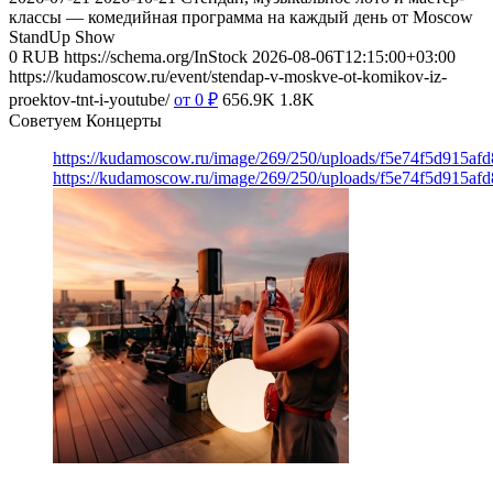
классы — комедийная программа на каждый день от Moscow
StandUp Show
0
RUB
https://schema.org/InStock
2026-08-06T12:15:00+03:00
https://kudamoscow.ru/event/stendap-v-moskve-ot-komikov-iz-
proektov-tnt-i-youtube/
от 0
₽
656.9K
1.8K
Советуем Концерты
https://kudamoscow.ru/image/269/250/uploads/f5e74f5d915a
https://kudamoscow.ru/image/269/250/uploads/f5e74f5d915a