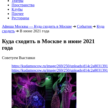
Театры
Пространства
Клубы
Прочее
Рестораны
Афиша Москвы — Куда сходить в Москве
➔
События
➔
Куда
сходить
➔
В июне 2021 года
Куда сходить в Москве в июне 2021
года
Советуем Выставки
https://kudamoscow.ru/image/269/250/uploads/d14c2a803139
https://kudamoscow.ru/image/269/250/uploads/d14c2a803139