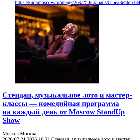
https://kudamoscow.ru/image/269/250/uploads/6c5ea8efdeb3
Стендап, музыкальное лото и мастер-
классы — комедийная программа
на каждый день от Moscow StandUp
Show
Москва
Москва
2026-07-21
2026-10-21
Стендап, музыкальное лото и мастер-