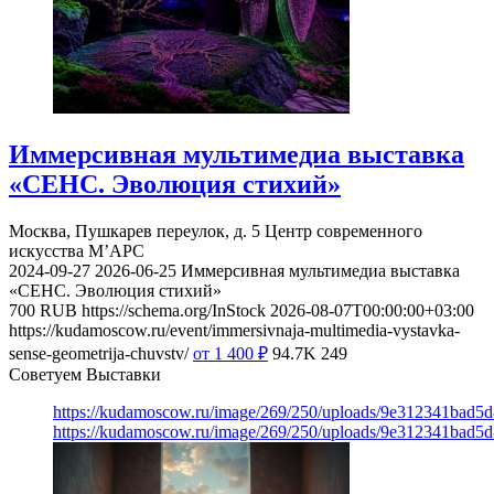
Иммерсивная мультимедиа выставка
«СЕНС. Эволюция стихий»
Москва, Пушкарев переулок, д. 5
Центр современного
искусства М’АРС
2024-09-27
2026-06-25
Иммерсивная мультимедиа выставка
«СЕНС. Эволюция стихий»
700
RUB
https://schema.org/InStock
2026-08-07T00:00:00+03:00
https://kudamoscow.ru/event/immersivnaja-multimedia-vystavka-
sense-geometrija-chuvstv/
от 1 400
₽
94.7K
249
Советуем Выставки
https://kudamoscow.ru/image/269/250/uploads/9e312341bad5
https://kudamoscow.ru/image/269/250/uploads/9e312341bad5