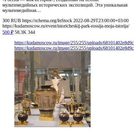
мультимедийных исторических экспозиций. Эта уникальная
мультимедийная…
300
RUB
https://schema.org/InStock
2022-08-29T23:00:00+03:00
https://kudamoscow.ru/event/istoricheskij-park-rossija-moja-istorija/
500
₽
58.3K
344
https://kudamoscow.ru/image/255/255/uploads/68101402e8d9
https://kudamoscow.ru/image/255/255/uploads/68101402e8d9