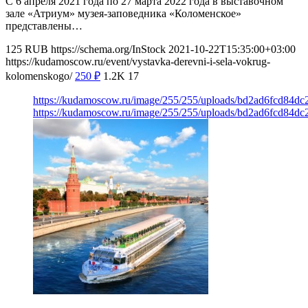
С 6 апреля 2021 года по 27 марта 2022 года в выставочном
зале «Атриум» музея-заповедника «Коломенское»
представлены…
125
RUB
https://schema.org/InStock
2021-10-22T15:35:00+03:00
https://kudamoscow.ru/event/vystavka-derevni-i-sela-vokrug-
kolomenskogo/
250
₽
1.2K
17
https://kudamoscow.ru/image/255/255/uploads/bd2ad6fcd84d
https://kudamoscow.ru/image/255/255/uploads/bd2ad6fcd84d