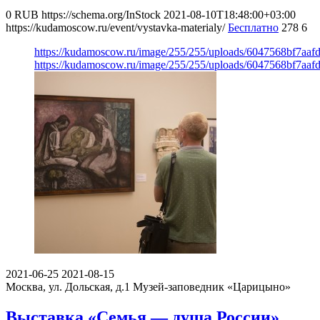
0
RUB
https://schema.org/InStock
2021-08-10T18:48:00+03:00
https://kudamoscow.ru/event/vystavka-materialy/
Бесплатно
278
6
https://kudamoscow.ru/image/255/255/uploads/6047568bf7aaf
https://kudamoscow.ru/image/255/255/uploads/6047568bf7aaf
2021-06-25
2021-08-15
Москва, ул. Дольская, д.1
Музей-заповедник «Царицыно»
Выставка «Семья — душа России»