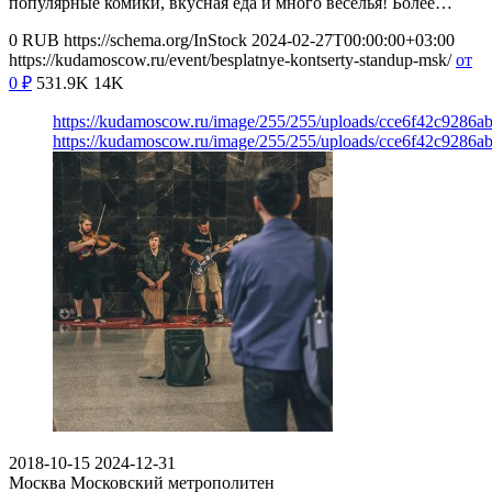
популярные комики, вкусная еда и много веселья! Более…
0
RUB
https://schema.org/InStock
2024-02-27T00:00:00+03:00
https://kudamoscow.ru/event/besplatnye-kontserty-standup-msk/
от
0
₽
531.9K
14K
https://kudamoscow.ru/image/255/255/uploads/cce6f42c9286
https://kudamoscow.ru/image/255/255/uploads/cce6f42c9286
2018-10-15
2024-12-31
Москва
Московский метрополитен