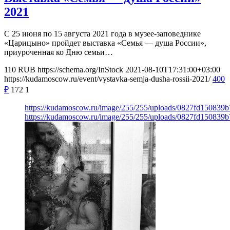
2021
С 25 июня по 15 августа 2021 года в музее-заповеднике
«Царицыно» пройдет выставка «Семья — душа России»,
приуроченная ко Дню семьи…
110
RUB
https://schema.org/InStock
2021-08-10T17:31:00+03:00
https://kudamoscow.ru/event/vystavka-semja-dusha-rossii-2021/
400
₽
172
1
https://kudamoscow.ru/image/255/255/uploads/0827fd150839
https://kudamoscow.ru/image/255/255/uploads/0827fd150839