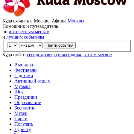
Куда сходить в Москве. Афиша
Москвы
Помощник и путеводитель
по
интересным местам
и
лучшим событиям
Куда пойти
сегодня
завтра
в выходные
в этом месяце
Выставки
Фестивали
С детьми
Активный отдых
Музыка
Шоу
Праздники
Образование
Бесплатно
Музеи
Парки
Погулять
Туристу