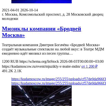
2021-04-01
2026-10-14
г. Москва, Комсомольский проспект, д. 28
Московский дворец
молодежи
Мюзиклы компании «Бродвей
Москва»
Театральная компания Дмитрия Богачёва «Бродвей Москва»
создаёт музыкальные спектакли на любой вкус: в Театре МДМ
ежедневно идёт мюзикл из песен группы…
1200
RUB
https://schema.org/InStock
2026-08-03T00:00:00+03:00
https://kudamoscow.ru/event/mjuzikly-v-teatre-mdm/
от 1 200
₽
491.2K
2.1K
https://kudamoscow.ru/image/255/255/uploads/cf57de0da966f
https://kudamoscow.ru/image/255/255/uploads/cf57de0da966f