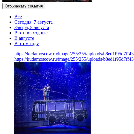
Отображать события
Все
Сегодня, 7 августа
Завтра, 8 августа
В эти выходные
В августе
В этом году
https://kudamoscow.ru/image/255/255/uploads/b8ed1f95d7ff
https://kudamoscow.ru/image/255/255/uploads/b8ed1f95d7ff