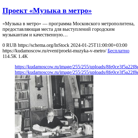
Проект «Музыка в метро»
«Музыка в метро» — программа Московского метрополитена,
предоставляющая места для выступлений городским
музыкантам и качественную…
0
RUB
https://schema.org/InStock
2024-01-25T11:00:00+03:00
https://kudamoscow.ru/event/proekt-muzyka-v-metro/
Бесплатно
114.5K
1.4K
https://kudamoscow.ru/image/255/255/uploads/8fe0ce3f5a22f
https://kudamoscow.ru/image/255/255/uploads/8fe0ce3f5a22f