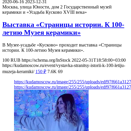
2020-06-16
2023-12-31
Москва, улица Юности, дом 2
Государственный музей
керамики и «Усадьба Кусково XVIII века»
Выставка «Страницы истории. К 100-
летию Музея керамики»
В Музее-усадьбе «Кусково» проходит выставка «Страницы
истории. К 100-летию Музея керамики».
100
RUB
https://schema.org/InStock
2022-05-31T18:58:00+03:00
https://kudamoscow.ru/event/vystavka-stranitsy-istorii-k-100-letiju-
muzeja-keramiki/
150
₽
7.6K
69
https://kudamoscow.ru/image/255/255/uploads/edf97f661a31
https://kudamoscow.ru/image/255/255/uploads/edf97f661a31