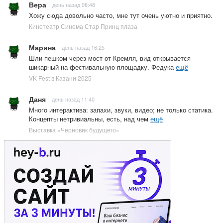
Вера
день назад 08:48
Хожу сюда довольно часто, мне тут очень уютно и приятно.
Кинотеатр Синема Стар Принц плаза
Марина
день назад 16:25
Шли пешком через мост от Кремля, вид открывается
шикарный на фестивальную площадку. Федука
ещё
VK Fest в Казани 2025
Даня
день назад 11:40
Много интерактива: запахи, звуки, видео; не только статика.
Концепты нетривиальны, есть, над чем
ещё
Выставка «Черновик будущего»