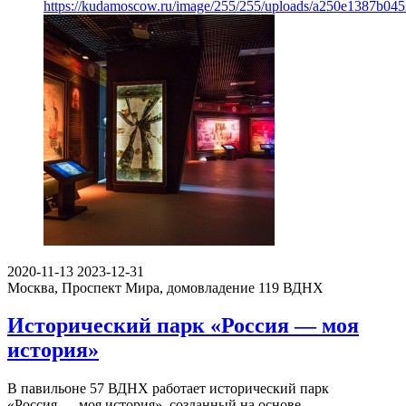
https://kudamoscow.ru/image/255/255/uploads/a250e1387b04
2020-11-13
2023-12-31
Москва, Проспект Мира, домовладение 119
ВДНХ
Исторический парк «Россия — моя
история»
В павильоне 57 ВДНХ работает исторический парк
«Россия — моя история», созданный на основе