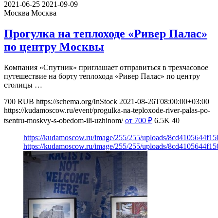
2021-06-25
2021-09-09
Москва
Москва
Прогулка на теплоходе «Ривер Палас»
по центру Москвы
Компания «Спутник» приглашает отправиться в трехчасовое
путешествие на борту теплохода «Ривер Палас» по центру
столицы …
700
RUB
https://schema.org/InStock
2021-08-26T08:00:00+03:00
https://kudamoscow.ru/event/progulka-na-teploxode-river-palas-po-
tsentru-moskvy-s-obedom-ili-uzhinom/
от 700
₽
6.5K
40
https://kudamoscow.ru/image/255/255/uploads/8cd4105644f1
https://kudamoscow.ru/image/255/255/uploads/8cd4105644f1