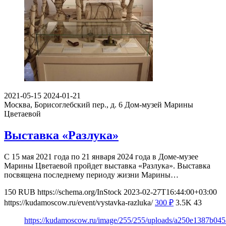
2021-05-15
2024-01-21
Москва, Борисоглебский пер., д. 6
Дом-музей Марины
Цветаевой
Выставка «Разлука»
С 15 мая 2021 года по 21 января 2024 года в Доме-музее
Марины Цветаевой пройдет выставка «Разлука». Выставка
посвящена последнему периоду жизни Марины…
150
RUB
https://schema.org/InStock
2023-02-27T16:44:00+03:00
https://kudamoscow.ru/event/vystavka-razluka/
300
₽
3.5K
43
https://kudamoscow.ru/image/255/255/uploads/a250e1387b04