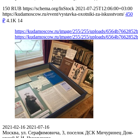
150
RUB
https://schema.org/InStock
2021-07-25T12:06:00+03:00
https://kudamoscow.ru/event/vystavka-oxotniki-za-iskusstvom/
450
₽
4.1K
14
https://kudamoscow.ru/image/255/255/uploads/6564b7662852
https://kudamoscow.ru/image/255/255/uploads/6564b7662852
2021-02-16
2021-07-16
Москва, ул. Серафимовича, 3, поселок ДСК Мичуринец
Дом-