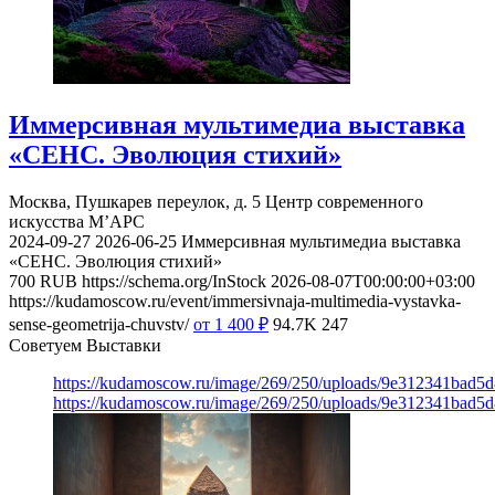
Иммерсивная мультимедиа выставка
«СЕНС. Эволюция стихий»
Москва, Пушкарев переулок, д. 5
Центр современного
искусства М’АРС
2024-09-27
2026-06-25
Иммерсивная мультимедиа выставка
«СЕНС. Эволюция стихий»
700
RUB
https://schema.org/InStock
2026-08-07T00:00:00+03:00
https://kudamoscow.ru/event/immersivnaja-multimedia-vystavka-
sense-geometrija-chuvstv/
от 1 400
₽
94.7K
247
Советуем Выставки
https://kudamoscow.ru/image/269/250/uploads/9e312341bad5
https://kudamoscow.ru/image/269/250/uploads/9e312341bad5