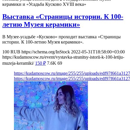
керамики и «Усадьба Кусково XVIII века»
Выставка «Страницы истории. К 100-
летию Музея керамики»
В Музее-усадьбе «Кусково» проходит выставка «Страницы
истории. К 100-летию Музея керамики».
100
RUB
https://schema.org/InStock
2022-05-31T18:58:00+03:00
https://kudamoscow.ru/event/vystavka-stranitsy-istorii-k-100-letiju-
muzeja-keramiki/
150
₽
7.6K
69
https://kudamoscow.ru/image/255/255/uploads/edf97f661a31
https://kudamoscow.ru/image/255/255/uploads/edf97f661a31