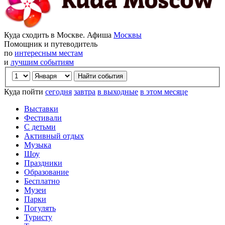
Куда сходить в Москве. Афиша
Москвы
Помощник и путеводитель
по
интересным местам
и
лучшим событиям
Куда пойти
сегодня
завтра
в выходные
в этом месяце
Выставки
Фестивали
С детьми
Активный отдых
Музыка
Шоу
Праздники
Образование
Бесплатно
Музеи
Парки
Погулять
Туристу