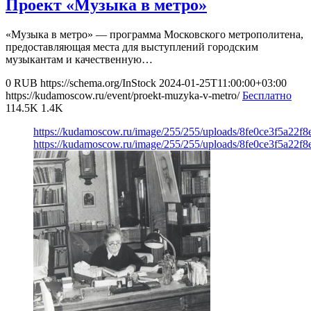
Проект «Музыка в метро»
«Музыка в метро» — программа Московского метрополитена,
предоставляющая места для выступлений городским
музыкантам и качественную…
0
RUB
https://schema.org/InStock
2024-01-25T11:00:00+03:00
https://kudamoscow.ru/event/proekt-muzyka-v-metro/
Бесплатно
114.5K
1.4K
https://kudamoscow.ru/image/255/255/uploads/8fe0ce3f5a22f
https://kudamoscow.ru/image/255/255/uploads/8fe0ce3f5a22f