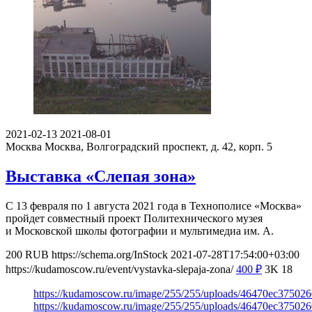
2021-02-13
2021-08-01
Москва
Москва, Волгоградский проспект, д. 42, корп. 5
Выставка «Слепая зона»
С 13 февраля по 1 августа 2021 года в Технополисе «Москва»
пройдет совместный проект Политехнического музея
и Московской школы фотографии и мультимедиа им. А.
200
RUB
https://schema.org/InStock
2021-07-28T17:54:00+03:00
https://kudamoscow.ru/event/vystavka-slepaja-zona/
400
₽
3K
18
https://kudamoscow.ru/image/255/255/uploads/46470ec37502
https://kudamoscow.ru/image/255/255/uploads/46470ec37502