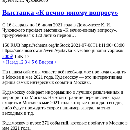
музей К.И. Чуковского
Выставка «К вечно-юному вопросу»
С 16 февраля по 16 июля 2021 года в Доме-музее К. И.
Чуковского пройдет выставка «К вечно-юному вопросу»,
приуроченная к 120-летию первой…
150
RUB
https://schema.org/InStock
2021-07-08T14:11:00+03:00
https://kudamoscow.ru/event/vystavka-k-vechno-junomu-voprosu/
200
₽
1.4K
17
< Назад
1
2
3
4
5
6
Вперед >
На нашем сайте вы узнаете всё необходимое про куда сходить
в Москве в мае 2021 года. Кудамоскоу — это интерактивная
афиша самых интересных событий Москвы.
Кудамоскоу собирает информацию о лучших развлечениях и
мероприятих Москвы. На этой странице перечислены куда
сходить в Москве в мае 2021 года которые проходят сегодня,
либо будут проходить скоро: например завтра, на этих
выходных и т.д.
Кудамоскоу в курсе
271 событий
, которые пройдут в Москве в
мае 2021 года.