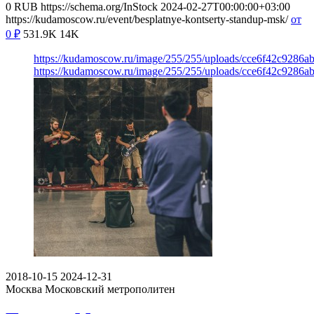
0
RUB
https://schema.org/InStock
2024-02-27T00:00:00+03:00
https://kudamoscow.ru/event/besplatnye-kontserty-standup-msk/
от
0
₽
531.9K
14K
https://kudamoscow.ru/image/255/255/uploads/cce6f42c9286
https://kudamoscow.ru/image/255/255/uploads/cce6f42c9286
2018-10-15
2024-12-31
Москва
Московский метрополитен