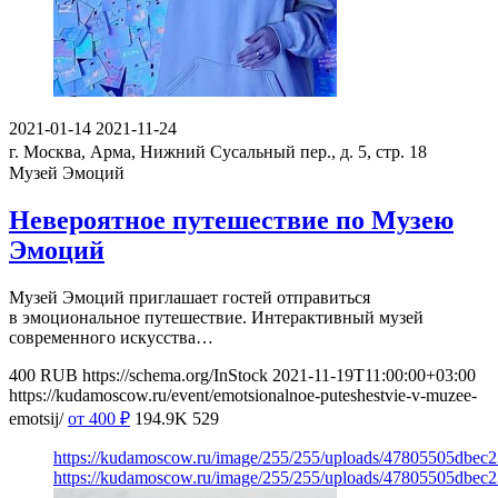
2021-01-14
2021-11-24
г. Москва, Арма, Нижний Сусальный пер., д. 5, стр. 18
Музей Эмоций
Невероятное путешествие по Музею
Эмоций
Музей Эмоций приглашает гостей отправиться
в эмоциональное путешествие. Интерактивный музей
современного искусства…
400
RUB
https://schema.org/InStock
2021-11-19T11:00:00+03:00
https://kudamoscow.ru/event/emotsionalnoe-puteshestvie-v-muzee-
emotsij/
от 400
₽
194.9K
529
https://kudamoscow.ru/image/255/255/uploads/47805505dbec
https://kudamoscow.ru/image/255/255/uploads/47805505dbec