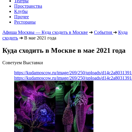
Театры
Пространства
Клубы
Прочее
Рестораны
Афиша Москвы — Куда сходить в Москве
➔
События
➔
Куда
сходить
➔
В мае 2021 года
Куда сходить в Москве в мае 2021 года
Советуем Выставки
https://kudamoscow.ru/image/269/250/uploads/d14c2a803139
https://kudamoscow.ru/image/269/250/uploads/d14c2a803139