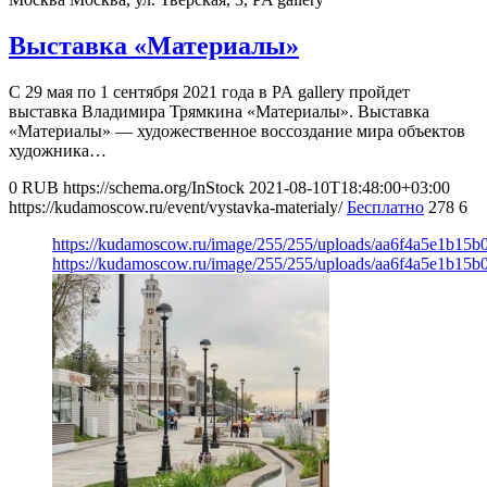
Выставка «Материалы»
С 29 мая по 1 сентября 2021 года в PA gallery пройдет
выставка Владимира Трямкина «Материалы». Выставка
«Материалы» — художественное воссоздание мира объектов
художника…
0
RUB
https://schema.org/InStock
2021-08-10T18:48:00+03:00
https://kudamoscow.ru/event/vystavka-materialy/
Бесплатно
278
6
https://kudamoscow.ru/image/255/255/uploads/aa6f4a5e1b15
https://kudamoscow.ru/image/255/255/uploads/aa6f4a5e1b15