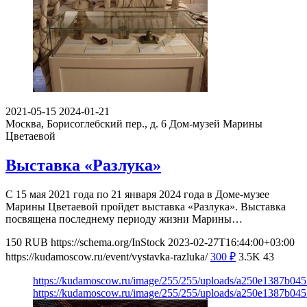
2021-05-15
2024-01-21
Москва, Борисоглебский пер., д. 6
Дом-музей Марины
Цветаевой
Выставка «Разлука»
С 15 мая 2021 года по 21 января 2024 года в Доме-музее
Марины Цветаевой пройдет выставка «Разлука». Выставка
посвящена последнему периоду жизни Марины…
150
RUB
https://schema.org/InStock
2023-02-27T16:44:00+03:00
https://kudamoscow.ru/event/vystavka-razluka/
300
₽
3.5K
43
https://kudamoscow.ru/image/255/255/uploads/a250e1387b04
https://kudamoscow.ru/image/255/255/uploads/a250e1387b04