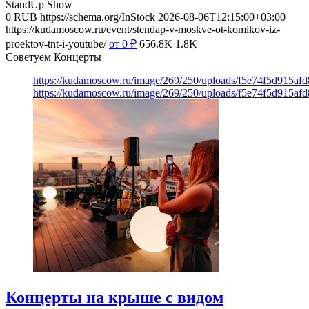
StandUp Show
0
RUB
https://schema.org/InStock
2026-08-06T12:15:00+03:00
https://kudamoscow.ru/event/stendap-v-moskve-ot-komikov-iz-
proektov-tnt-i-youtube/
от 0
₽
656.8K
1.8K
Советуем Концерты
https://kudamoscow.ru/image/269/250/uploads/f5e74f5d915a
https://kudamoscow.ru/image/269/250/uploads/f5e74f5d915a
Концерты на крыше с видом