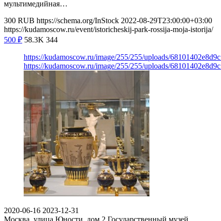
мультимедийная…
300
RUB
https://schema.org/InStock
2022-08-29T23:00:00+03:00
https://kudamoscow.ru/event/istoricheskij-park-rossija-moja-istorija/
500
₽
58.3K
344
https://kudamoscow.ru/image/255/255/uploads/68101402e8d9
https://kudamoscow.ru/image/255/255/uploads/68101402e8d9
2020-06-16
2023-12-31
Москва, улица Юности, дом 2
Государственный музей