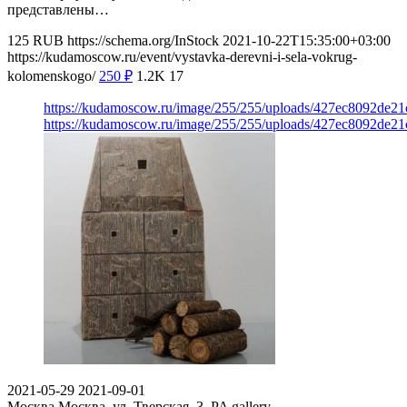
представлены…
125
RUB
https://schema.org/InStock
2021-10-22T15:35:00+03:00
https://kudamoscow.ru/event/vystavka-derevni-i-sela-vokrug-
kolomenskogo/
250
₽
1.2K
17
https://kudamoscow.ru/image/255/255/uploads/427ec8092de2
https://kudamoscow.ru/image/255/255/uploads/427ec8092de2
2021-05-29
2021-09-01
Москва
Москва, ул. Тверская, 3, PA gallery