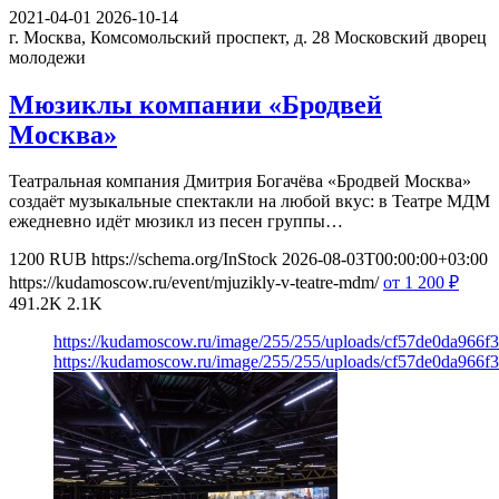
2021-04-01
2026-10-14
г. Москва, Комсомольский проспект, д. 28
Московский дворец
молодежи
Мюзиклы компании «Бродвей
Москва»
Театральная компания Дмитрия Богачёва «Бродвей Москва»
создаёт музыкальные спектакли на любой вкус: в Театре МДМ
ежедневно идёт мюзикл из песен группы…
1200
RUB
https://schema.org/InStock
2026-08-03T00:00:00+03:00
https://kudamoscow.ru/event/mjuzikly-v-teatre-mdm/
от 1 200
₽
491.2K
2.1K
https://kudamoscow.ru/image/255/255/uploads/cf57de0da966f
https://kudamoscow.ru/image/255/255/uploads/cf57de0da966f