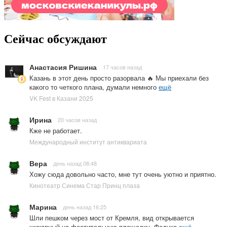
Сейчас обсуждают
Анастасия Ришина
17 часов назад
Казань в этот день просто разорвала 🔥 Мы приехали без
какого то четкого плана, думали немного
ещё
VK Fest в Казани 2025
Ирина
20 часов назад
Кже не работает.
Международный институт антиквариата
Вера
день назад 08:48
Хожу сюда довольно часто, мне тут очень уютно и приятно.
Кинотеатр Синема Стар Принц плаза
Марина
день назад 16:25
Шли пешком через мост от Кремля, вид открывается
шикарный на фестивальную площадку. Федука
ещё