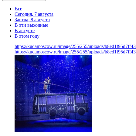
Все
Сегодня, 7 августа
Завтра, 8 августа
В эти выходные
В августе
В этом году
https://kudamoscow.ru/image/255/255/uploads/b8ed1f95d7ff
https://kudamoscow.ru/image/255/255/uploads/b8ed1f95d7ff