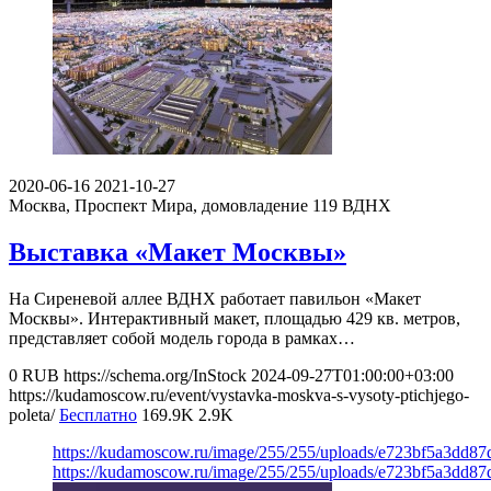
2020-06-16
2021-10-27
Москва, Проспект Мира, домовладение 119
ВДНХ
Выставка «Макет Москвы»
На Сиреневой аллее ВДНХ работает павильон «Макет
Москвы». Интерактивный макет, площадью 429 кв. метров,
представляет собой модель города в рамках…
0
RUB
https://schema.org/InStock
2024-09-27T01:00:00+03:00
https://kudamoscow.ru/event/vystavka-moskva-s-vysoty-ptichjego-
poleta/
Бесплатно
169.9K
2.9K
https://kudamoscow.ru/image/255/255/uploads/e723bf5a3dd87
https://kudamoscow.ru/image/255/255/uploads/e723bf5a3dd87