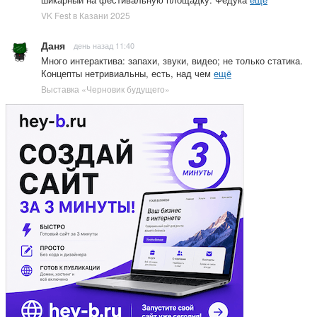
VK Fest в Казани 2025
Даня
день назад 11:40
Много интерактива: запахи, звуки, видео; не только статика.
Концепты нетривиальны, есть, над чем
ещё
Выставка «Черновик будущего»