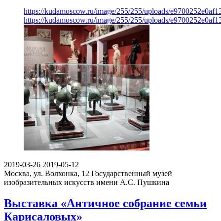
https://kudamoscow.ru/image/255/255/uploads/e9700252e0af
https://kudamoscow.ru/image/255/255/uploads/e9700252e0af
2019-03-26
2019-05-12
Москва, ул. Волхонка, 12
Государственный музей
изобразительных искусств имени А.С. Пушкина
Выставка «Античное собрание семьи
Карисаловых»