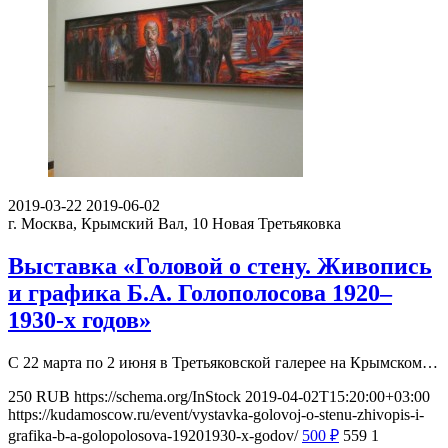
2019-03-22
2019-06-02
г. Москва, Крымский Вал, 10
Новая Третьяковка
Выставка «Головой о стену. Живопись
и графика Б.А. Голополосова 1920–
1930-х годов»
С 22 марта по 2 июня в Третьяковской галерее на Крымском…
250
RUB
https://schema.org/InStock
2019-04-02T15:20:00+03:00
https://kudamoscow.ru/event/vystavka-golovoj-o-stenu-zhivopis-i-
grafika-b-a-golopolosova-19201930-x-godov/
500
₽
559
1