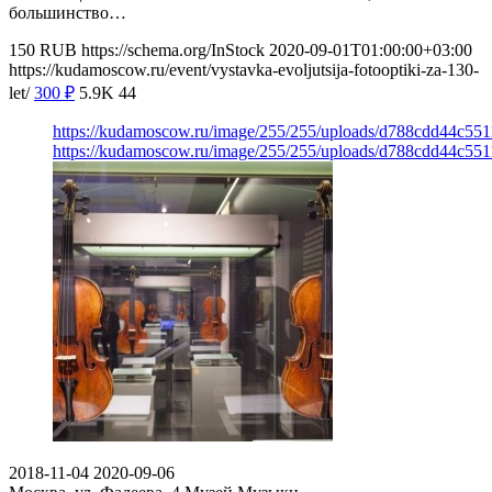
большинство…
150
RUB
https://schema.org/InStock
2020-09-01T01:00:00+03:00
https://kudamoscow.ru/event/vystavka-evoljutsija-fotooptiki-za-130-
let/
300
₽
5.9K
44
https://kudamoscow.ru/image/255/255/uploads/d788cdd44c55
https://kudamoscow.ru/image/255/255/uploads/d788cdd44c55
2018-11-04
2020-09-06