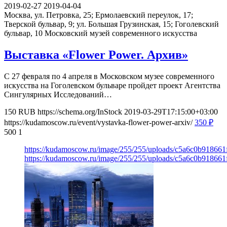
2019-02-27
2019-04-04
Москва, ул. Петровка, 25; Ермолаевский переулок, 17;
Тверской бульвар, 9; ул. Большая Грузинская, 15; Гоголевский
бульвар, 10
Московский музей современного искусства
Выставка «Flower Power. Архив»
С 27 февраля по 4 апреля в Московском музее современного
искусства на Гоголевском бульваре пройдет проект Агентства
Сингулярных Исследований…
150
RUB
https://schema.org/InStock
2019-03-29T17:15:00+03:00
https://kudamoscow.ru/event/vystavka-flower-power-arxiv/
350
₽
500
1
https://kudamoscow.ru/image/255/255/uploads/c5a6c0b918661
https://kudamoscow.ru/image/255/255/uploads/c5a6c0b918661