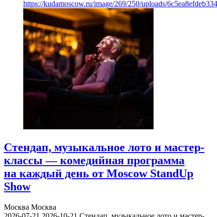
https://kudamoscow.ru/image/269/250/uploads/6c5ea8efdeb3
Стендап, музыкальное лото и мастер-
классы — комедийная программа
на каждый день от Moscow StandUp
Show
Москва
Москва
2026-07-21
2026-10-21
Стендап, музыкальное лото и мастер-