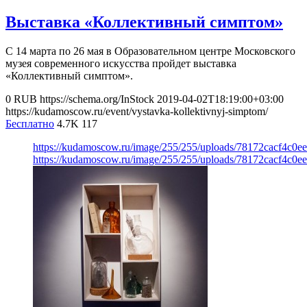
Выставка «Коллективный симптом»
С 14 марта по 26 мая в Образовательном центре Московского
музея современного искусства пройдет выставка
«Коллективный симптом».
0
RUB
https://schema.org/InStock
2019-04-02T18:19:00+03:00
https://kudamoscow.ru/event/vystavka-kollektivnyj-simptom/
Бесплатно
4.7K
117
https://kudamoscow.ru/image/255/255/uploads/78172cacf4c0
https://kudamoscow.ru/image/255/255/uploads/78172cacf4c0