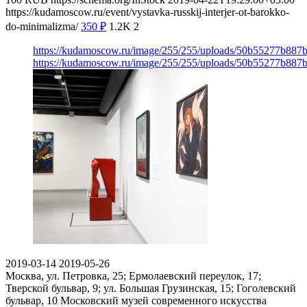
https://kudamoscow.ru/event/vystavka-russkij-interjer-ot-barokko-
do-minimalizma/
350
₽
1.2K
2
https://kudamoscow.ru/image/255/255/uploads/50b55277b88
https://kudamoscow.ru/image/255/255/uploads/50b55277b88
2019-03-14
2019-05-26
Москва, ул. Петровка, 25; Ермолаевский переулок, 17;
Тверской бульвар, 9; ул. Большая Грузинская, 15; Гоголевский
бульвар, 10
Московский музей современного искусства