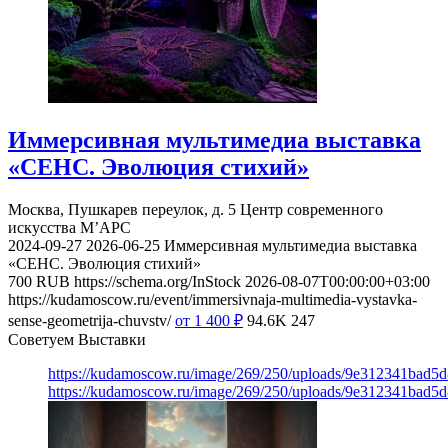
Иммерсивная мультимедиа выставка
«СЕНС. Эволюция стихий»
Москва, Пушкарев переулок, д. 5
Центр современного
искусства М’АРС
2024-09-27
2026-06-25
Иммерсивная мультимедиа выставка
«СЕНС. Эволюция стихий»
700
RUB
https://schema.org/InStock
2026-08-07T00:00:00+03:00
https://kudamoscow.ru/event/immersivnaja-multimedia-vystavka-
sense-geometrija-chuvstv/
от 1 400
₽
94.6K
247
Советуем Выставки
https://kudamoscow.ru/image/269/250/uploads/9e312341bad5
https://kudamoscow.ru/image/269/250/uploads/9e312341bad5