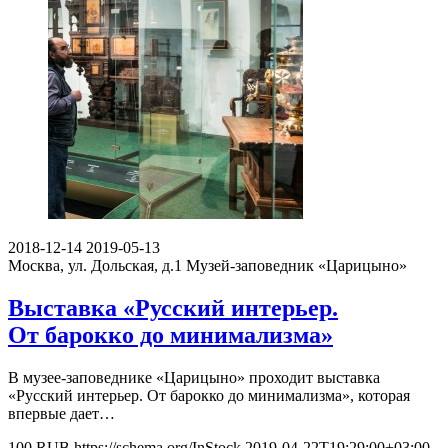
2018-12-14
2019-05-13
Москва, ул. Дольская, д.1
Музей-заповедник «Царицыно»
Выставка «Русский интерьер.
От барокко до минимализма»
В музее-заповеднике «Царицыно» проходит выставка
«Русский интерьер. От барокко до минимализма», которая
впервые дает…
100
RUB
https://schema.org/InStock
2019-04-22T19:29:00+03:00