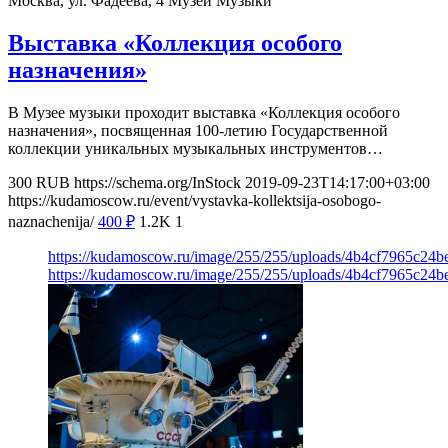
Москва, ул. Фадеева, 4
Музей Музыки
Выставка «Коллекция особого
назначения»
В Музее музыки проходит выставка «Коллекция особого
назначения», посвященная 100-летию Государственной
коллекции уникальных музыкальных инструментов…
300
RUB
https://schema.org/InStock
2019-09-23T14:17:00+03:00
https://kudamoscow.ru/event/vystavka-kollektsija-osobogo-
naznachenija/
400
₽
1.2K
1
https://kudamoscow.ru/image/255/255/uploads/4b4cf7965c24
https://kudamoscow.ru/image/255/255/uploads/4b4cf7965c24