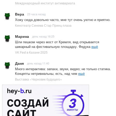
Международный институт антиквариата
Вера
23 часа назад
Хожу сюда довольно часто, мне тут очень уютно и приятно.
Кинотеатр Синема Стар Принц плаза
Марина
день назад 16:25
Шли пешком через мост от Кремля, вид открывается
шикарный на фестивальную площадку. Федука
ещё
VK Fest в Казани 2025
Даня
день назад 11:40
Много интерактива: запахи, звуки, видео; не только статика.
Концепты нетривиальны, есть, над чем
ещё
Выставка «Черновик будущего»