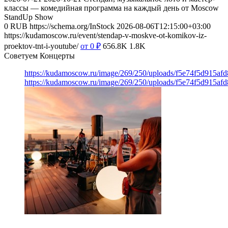
классы — комедийная программа на каждый день от Moscow
StandUp Show
0
RUB
https://schema.org/InStock
2026-08-06T12:15:00+03:00
https://kudamoscow.ru/event/stendap-v-moskve-ot-komikov-iz-
proektov-tnt-i-youtube/
от 0
₽
656.8K
1.8K
Советуем Концерты
https://kudamoscow.ru/image/269/250/uploads/f5e74f5d915a
https://kudamoscow.ru/image/269/250/uploads/f5e74f5d915a