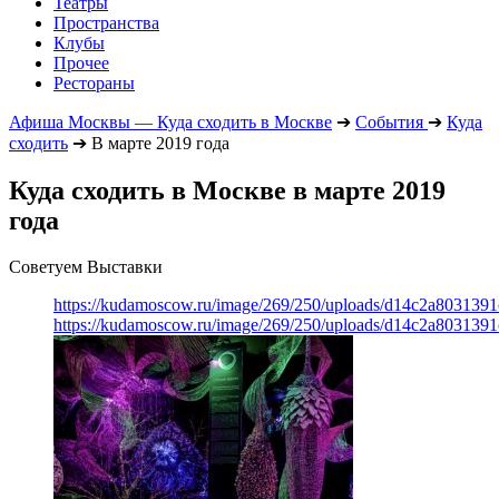
Театры
Пространства
Клубы
Прочее
Рестораны
Афиша Москвы — Куда сходить в Москве
➔
События
➔
Куда
сходить
➔
В марте 2019 года
Куда сходить в Москве в марте 2019
года
Советуем Выставки
https://kudamoscow.ru/image/269/250/uploads/d14c2a803139
https://kudamoscow.ru/image/269/250/uploads/d14c2a803139