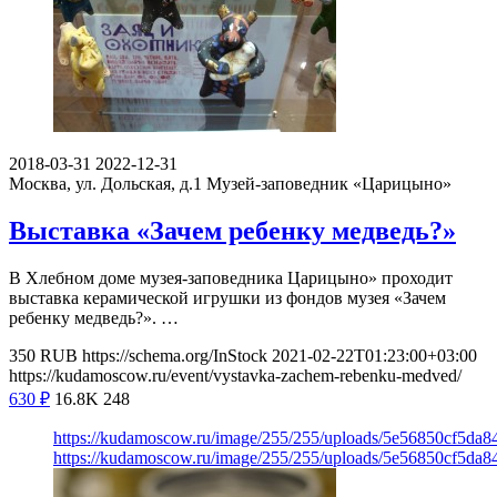
2018-03-31
2022-12-31
Москва, ул. Дольская, д.1
Музей-заповедник «Царицыно»
Выставка «Зачем ребенку медведь?»
В Хлебном доме музея-заповедника Царицыно» проходит
выставка керамической игрушки из фондов музея «Зачем
ребенку медведь?». …
350
RUB
https://schema.org/InStock
2021-02-22T01:23:00+03:00
https://kudamoscow.ru/event/vystavka-zachem-rebenku-medved/
630
₽
16.8K
248
https://kudamoscow.ru/image/255/255/uploads/5e56850cf5da
https://kudamoscow.ru/image/255/255/uploads/5e56850cf5da