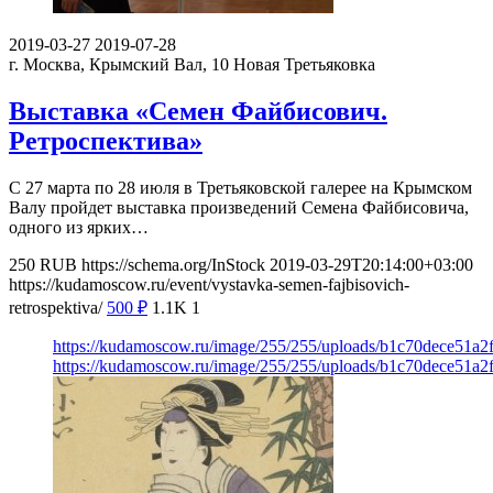
2019-03-27
2019-07-28
г. Москва, Крымский Вал, 10
Новая Третьяковка
Выставка «Семен Файбисович.
Ретроспектива»
С 27 марта по 28 июля в Третьяковской галерее на Крымском
Валу пройдет выставка произведений Семена Файбисовича,
одного из ярких…
250
RUB
https://schema.org/InStock
2019-03-29T20:14:00+03:00
https://kudamoscow.ru/event/vystavka-semen-fajbisovich-
retrospektiva/
500
₽
1.1K
1
https://kudamoscow.ru/image/255/255/uploads/b1c70dece51a
https://kudamoscow.ru/image/255/255/uploads/b1c70dece51a