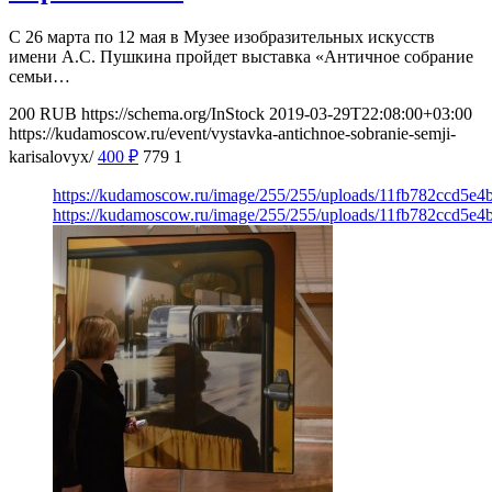
С 26 марта по 12 мая в Музее изобразительных искусств
имени А.С. Пушкина пройдет выставка «Античное собрание
семьи…
200
RUB
https://schema.org/InStock
2019-03-29T22:08:00+03:00
https://kudamoscow.ru/event/vystavka-antichnoe-sobranie-semji-
karisalovyx/
400
₽
779
1
https://kudamoscow.ru/image/255/255/uploads/11fb782ccd5e
https://kudamoscow.ru/image/255/255/uploads/11fb782ccd5e