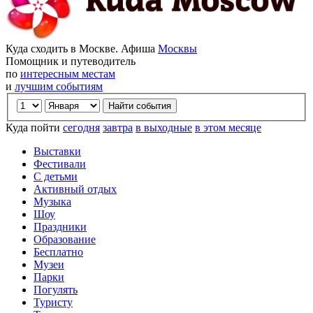
Куда сходить в Москве. Афиша
Москвы
Помощник и путеводитель
по
интересным местам
и
лучшим событиям
Куда пойти
сегодня
завтра
в выходные
в этом месяце
Выставки
Фестивали
С детьми
Активный отдых
Музыка
Шоу
Праздники
Образование
Бесплатно
Музеи
Парки
Погулять
Туристу