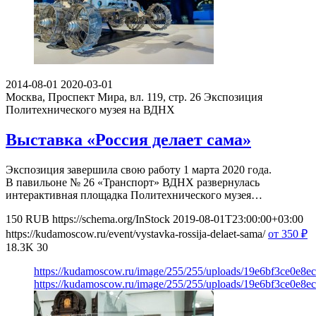
2014-08-01
2020-03-01
Москва, Проспект Мира, вл. 119, стр. 26
Экспозиция
Политехнического музея на ВДНХ
Выставка «Россия делает сама»
Экспозиция завершила свою работу 1 марта 2020 года.
В павильоне № 26 «Транспорт» ВДНХ развернулась
интерактивная площадка Политехнического музея…
150
RUB
https://schema.org/InStock
2019-08-01T23:00:00+03:00
https://kudamoscow.ru/event/vystavka-rossija-delaet-sama/
от 350
₽
18.3K
30
https://kudamoscow.ru/image/255/255/uploads/19e6bf3ce0e8
https://kudamoscow.ru/image/255/255/uploads/19e6bf3ce0e8