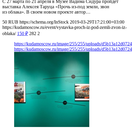
С 27 марта по 21 апреля в Музее Вадима Сидура пройдет
выставка Алексея Таруца «Прочь из-под земли, звон
из облака». В своем новом проекте автор…
50
RUB
https://schema.org/InStock
2019-03-29T17:21:00+03:00
https://kudamoscow.ru/event/vystavka-proch-iz-pod-zemli-zvon-iz-
oblaka/
150
₽
282
2
https://kudamoscow.ru/image/255/255/uploads/d5b13a12d072
https://kudamoscow.ru/image/255/255/uploads/d5b13a12d072