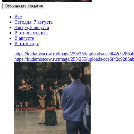
Отображать события
Все
Сегодня, 7 августа
Завтра, 8 августа
В эти выходные
В августе
В этом году
https://kudamoscow.ru/image/255/255/uploads/cce6f42c9286
https://kudamoscow.ru/image/255/255/uploads/cce6f42c9286