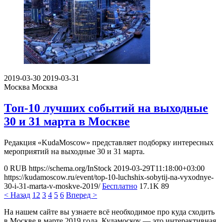
2019-03-30
2019-03-31
Москва
Москва
Топ-10 лучших событий на выходные
30 и 31 марта в Москве
Редакция «KudaMoscow» представляет подборку интересных
мероприятий на выходные 30 и 31 марта.
0
RUB
https://schema.org/InStock
2019-03-29T11:18:00+03:00
https://kudamoscow.ru/event/top-10-luchshix-sobytij-na-vyxodnye-
30-i-31-marta-v-moskve-2019/
Бесплатно
17.1K
89
< Назад
1
2
3
4
5
6
Вперед >
На нашем сайте вы узнаете всё необходимое про куда сходить
в Москве в марте 2019 года. Кудамоскоу — это интерактивная