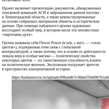
Проект включает презентацию документов, обнаруженных
поисковой командой АСИ в заброшенном дачном поселке
в Ленинградской области, а также реконструированные
на основе собранных материалов объекты и исторические
данные. При помощи найденного архива художники
воссоздают особый мир, в котором жили эти неизвестные
«партизаны духа».
Группа называла себя Flower Power (в пер. с англ. — «сила
цветов»), подчеркивая этим связь с глобальной
контркультурой, а также потому, что в основе ее деятельности
лежала вера в особые магико — политические свойства
некоторых цветов — их таинственную способность влиять
на политические явления. Экспозиция погружает зрителя
в пространство альтернативной истории.
https://kudamoscow.ru/uploads/09ba44b7e38da0356d98761a6