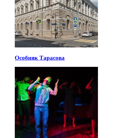
Особняк Тарасова