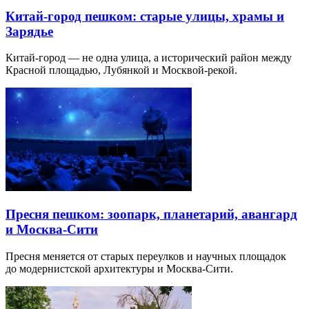
Китай-город пешком: старые улицы, храмы и
Зарядье
Китай-город — не одна улица, а исторический район между
Красной площадью, Лубянкой и Москвой-рекой.
Пресня пешком: зоопарк, планетарий, авангард
и Москва-Сити
Пресня меняется от старых переулков и научных площадок
до модернистской архитектуры и Москва-Сити.