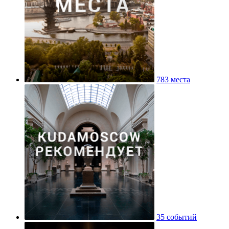
783 места
35 событий