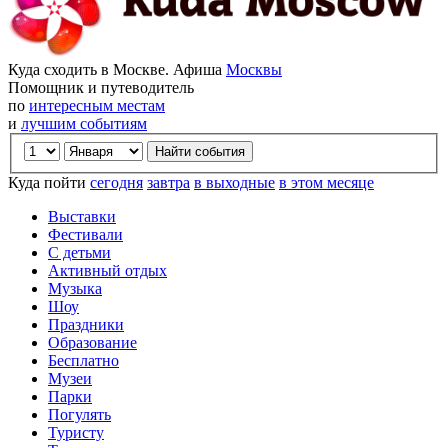
Куда сходить в Москве. Афиша
Москвы
Помощник и путеводитель
по
интересным местам
и
лучшим событиям
Куда пойти
сегодня
завтра
в выходные
в этом месяце
Выставки
Фестивали
С детьми
Активный отдых
Музыка
Шоу
Праздники
Образование
Бесплатно
Музеи
Парки
Погулять
Туристу