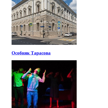
Особняк Тарасова