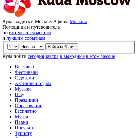
Куда сходить в Москве. Афиша
Москвы
Помощник и путеводитель
по
интересным местам
и
лучшим событиям
Куда пойти
сегодня
завтра
в выходные
в этом месяце
Выставки
Фестивали
С детьми
Активный отдых
Музыка
Шоу
Праздники
Образование
Бесплатно
Музеи
Парки
Погулять
Туристу