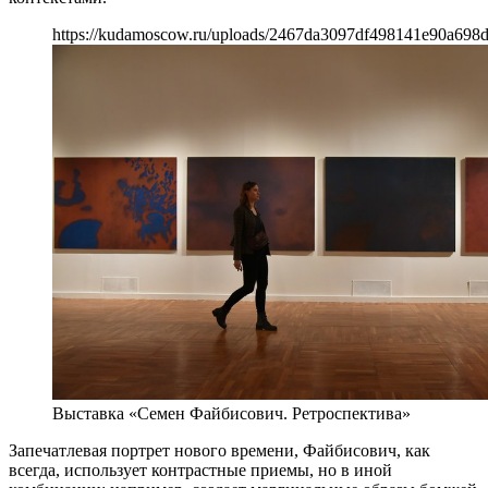
https://kudamoscow.ru/uploads/2467da3097df498141e90a698d
Выставка «Семен Файбисович. Ретроспектива»
Запечатлевая портрет нового времени, Файбисович, как
всегда, использует контрастные приемы, но в иной