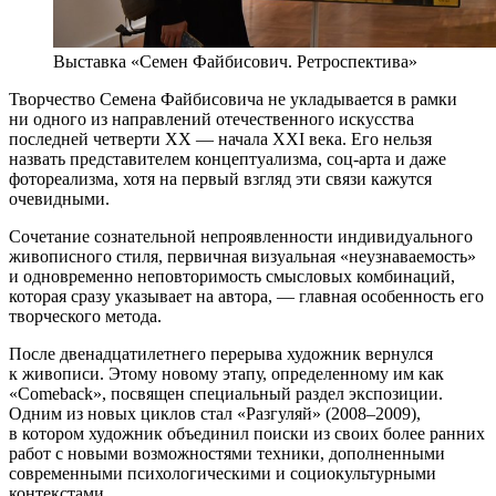
Выставка «Семен Файбисович. Ретроспектива»
Творчество Семена Файбисовича не укладывается в рамки
ни одного из направлений отечественного искусства
последней четверти XX — начала XXI века. Его нельзя
назвать представителем концептуализма, соц-арта и даже
фотореализма, хотя на первый взгляд эти связи кажутся
очевидными.
Сочетание сознательной непроявленности индивидуального
живописного стиля, первичная визуальная «неузнаваемость»
и одновременно неповторимость смысловых комбинаций,
которая сразу указывает на автора, — главная особенность его
творческого метода.
После двенадцатилетнего перерыва художник вернулся
к живописи. Этому новому этапу, определенному им как
«Comeback», посвящен специальный раздел экспозиции.
Одним из новых циклов стал «Разгуляй» (2008–2009),
в котором художник объединил поиски из своих более ранних
работ с новыми возможностями техники, дополненными
современными психологическими и социокультурными
контекстами.