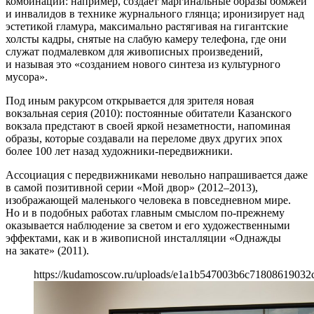
комбинации: например, создает маргинальные образы бомжей
и инвалидов в технике журнального глянца; иронизирует над
эстетикой гламура, максимально растягивая на гигантские
холсты кадры, снятые на слабую камеру телефона, где они
служат подмалевком для живописных произведений,
и называя это «созданием нового синтеза из культурного
мусора».
Под иным ракурсом открывается для зрителя новая
вокзальная серия (2010): постоянные обитатели Казанского
вокзала предстают в своей яркой незаметности, напоминая
образы, которые создавали на переломе двух других эпох
более 100 лет назад художники-передвижники.
Ассоциация с передвижниками невольно напрашивается даже
в самой позитивной серии «Мой двор» (2012–2013),
изображающей маленького человека в повседневном мире.
Но и в подобных работах главным смыслом по-прежнему
оказывается наблюдение за светом и его художественными
эффектами, как и в живописной инсталляции «Однажды
на закате» (2011).
https://kudamoscow.ru/uploads/e1a1b547003b6c71808619032