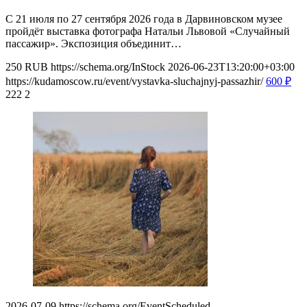
С 21 июля по 27 сентября 2026 года в Дарвиновском музее
пройдёт выставка фотографа Натальи Львовой «Случайный
пассажир». Экспозиция объединит…
250
RUB
https://schema.org/InStock
2026-06-23T13:20:00+03:00
https://kudamoscow.ru/event/vystavka-sluchajnyj-passazhir/
600
₽
222
2
2026-07-09
https://schema.org/EventScheduled