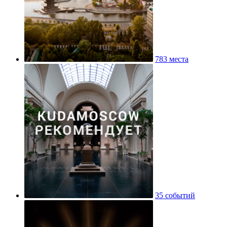
783 места
35 событий