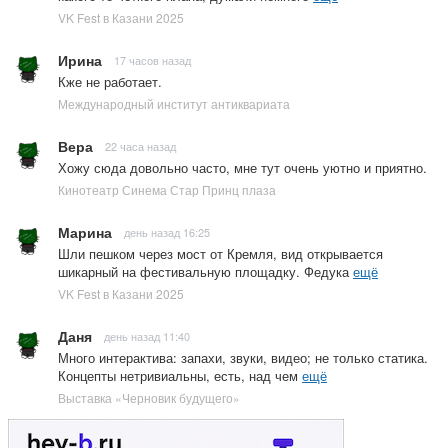
VK Fest в Казани 2025
Ирина
17 часов назад
Кже не работает.
Международный институт антиквариата
Вера
22 часа назад
Хожу сюда довольно часто, мне тут очень уютно и приятно.
Кинотеатр Синема Стар Принц плаза
Марина
день назад 16:25
Шли пешком через мост от Кремля, вид открывается
шикарный на фестивальную площадку. Федука
ещё
VK Fest в Казани 2025
Даня
день назад 11:40
Много интерактива: запахи, звуки, видео; не только статика.
Концепты нетривиальны, есть, над чем
ещё
Выставка «Черновик будущего»