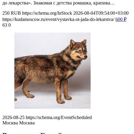
до лекарства». Знакомая с детства ромашка, крапива…
250
RUB
https://schema.org/InStock
2026-08-04T09:54:00+03:00
https://kudamoscow.ru/event/vystavka-ot-jada-do-lekarstva/
600
₽
63
0
2026-08-25
https://schema.org/EventScheduled
Москва
Москва