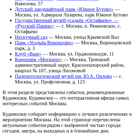
Вавилова, 57
Детский ландшафтный парк «Южное Бутово»
—
Москва, ул. Адмирала Лазарева, парк Южное Бутово
Государственный музей-усадьба «Остафьево» —
«Русский Парнас»
— г. Москва, п. Рязановское, с.
Остафьево
Нескучный сад
— Москва, улица Крымский Вал
Парк «Усадьба Воронцово»
— Москва, Воронцовский
парк, д. 3
Клуб «Base»
— Москва, ул. Орджоникидзе, 11
Кинопарк «Москино»
— Москва, Троицкий
административный округ, Краснопахорский район,
квартал № 107, улица Лиозновой
Палеонтологический музей им. Ю.А. Орлова
— г.
Москва, ул. Профсоюзная, д. 123
В этом разделе представлены события, рекомендованные
Кудамоскоу. Кудамоскоу— это интерактивная афиша самых
интересных событий Москвы.
Кудамоскоу собирает информацию о лучших развлечениях и
мероприятиях Москвы. На этой странице перечислены
актуальные события рядом с выбранной частью города:
сегодня, завтра, на выходных и в ближайшие дни.