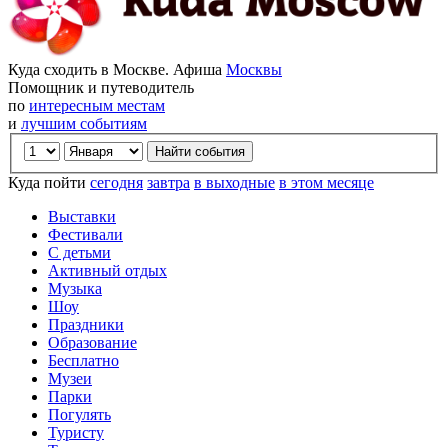
Куда сходить в Москве. Афиша
Москвы
Помощник и путеводитель
по
интересным местам
и
лучшим событиям
Куда пойти
сегодня
завтра
в выходные
в этом месяце
Выставки
Фестивали
С детьми
Активный отдых
Музыка
Шоу
Праздники
Образование
Бесплатно
Музеи
Парки
Погулять
Туристу