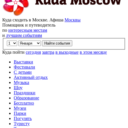
Куда сходить в Москве. Афиша
Москвы
Помощник и путеводитель
по
интересным местам
и
лучшим событиям
Куда пойти
сегодня
завтра
в выходные
в этом месяце
Выставки
Фестивали
С детьми
Активный отдых
Музыка
Шоу
Праздники
Образование
Бесплатно
Музеи
Парки
Погулять
Туристу