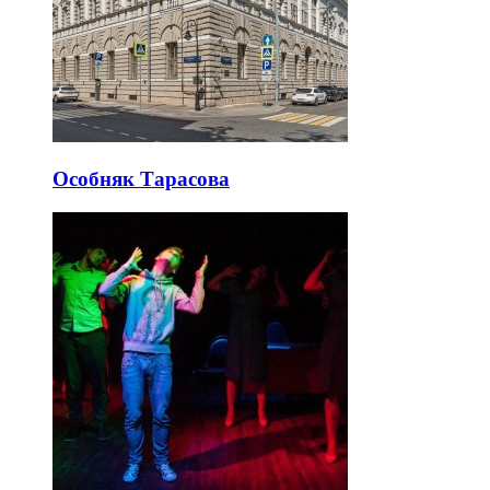
Особняк Тарасова