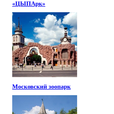
«ЦЫПАрк»
Московский зоопарк