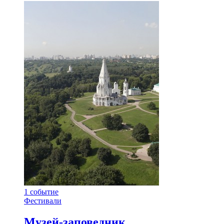
1
событие
Фестивали
Музей-заповедник