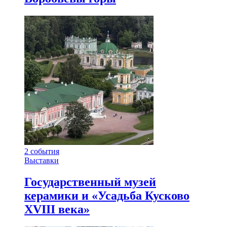
2
события
Выставки
Государственный музей
керамики и «Усадьба Кусково
XVIII века»