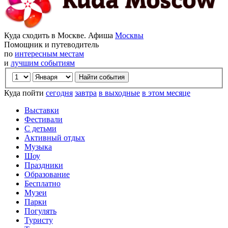
Куда сходить в Москве. Афиша
Москвы
Помощник и путеводитель
по
интересным местам
и
лучшим событиям
Куда пойти
сегодня
завтра
в выходные
в этом месяце
Выставки
Фестивали
С детьми
Активный отдых
Музыка
Шоу
Праздники
Образование
Бесплатно
Музеи
Парки
Погулять
Туристу