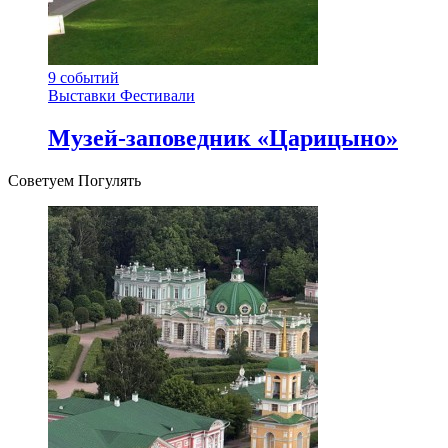
9
событий
Выставки
Фестивали
Музей-заповедник «Царицыно»
Советуем Погулять