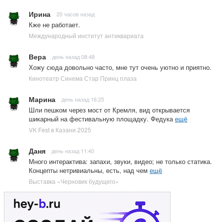
Ирина
20 часов назад
Кже не работает.
Международный институт антиквариата
Вера
день назад 08:48
Хожу сюда довольно часто, мне тут очень уютно и приятно.
Кинотеатр Синема Стар Принц плаза
Марина
день назад 16:25
Шли пешком через мост от Кремля, вид открывается
шикарный на фестивальную площадку. Федука
ещё
VK Fest в Казани 2025
Даня
день назад 11:40
Много интерактива: запахи, звуки, видео; не только статика.
Концепты нетривиальны, есть, над чем
ещё
Выставка «Черновик будущего»