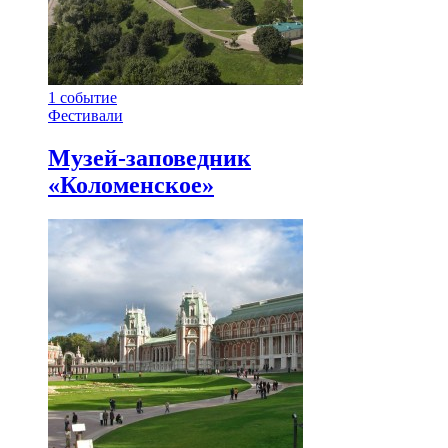
1
событие
Фестивали
Музей-заповедник
«Коломенское»