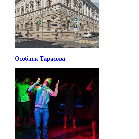
Особняк Тарасова