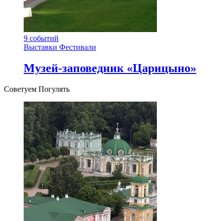
9
событий
Выставки
Фестивали
Музей-заповедник «Царицыно»
Советуем Погулять