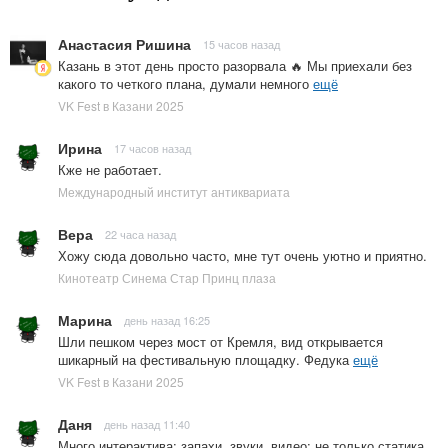
Анастасия Ришина
15 часов назад
Казань в этот день просто разорвала 🔥 Мы приехали без
какого то четкого плана, думали немного
ещё
VK Fest в Казани 2025
Ирина
17 часов назад
Кже не работает.
Международный институт антиквариата
Вера
22 часа назад
Хожу сюда довольно часто, мне тут очень уютно и приятно.
Кинотеатр Синема Стар Принц плаза
Марина
день назад 16:25
Шли пешком через мост от Кремля, вид открывается
шикарный на фестивальную площадку. Федука
ещё
VK Fest в Казани 2025
Даня
день назад 11:40
Много интерактива: запахи, звуки, видео; не только статика.