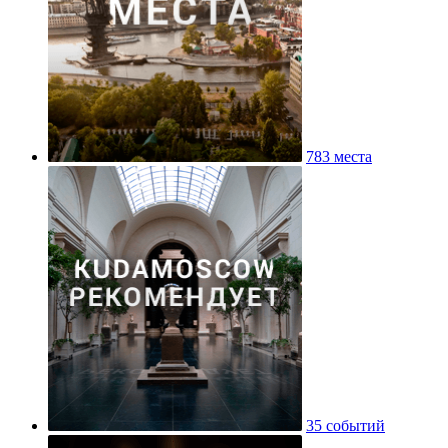
783 места
35 событий