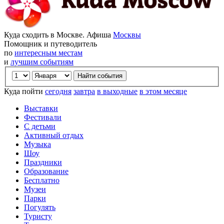
Куда сходить в Москве. Афиша
Москвы
Помощник и путеводитель
по
интересным местам
и
лучшим событиям
Куда пойти
сегодня
завтра
в выходные
в этом месяце
Выставки
Фестивали
С детьми
Активный отдых
Музыка
Шоу
Праздники
Образование
Бесплатно
Музеи
Парки
Погулять
Туристу