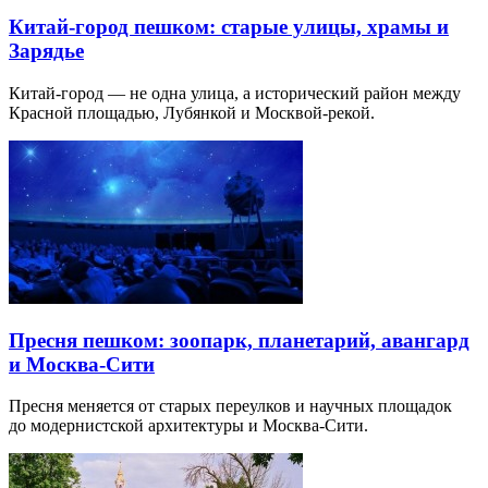
Китай-город пешком: старые улицы, храмы и
Зарядье
Китай-город — не одна улица, а исторический район между
Красной площадью, Лубянкой и Москвой-рекой.
Пресня пешком: зоопарк, планетарий, авангард
и Москва-Сити
Пресня меняется от старых переулков и научных площадок
до модернистской архитектуры и Москва-Сити.