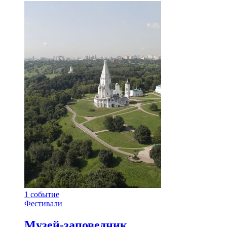
1
событие
Фестивали
Музей-заповедник