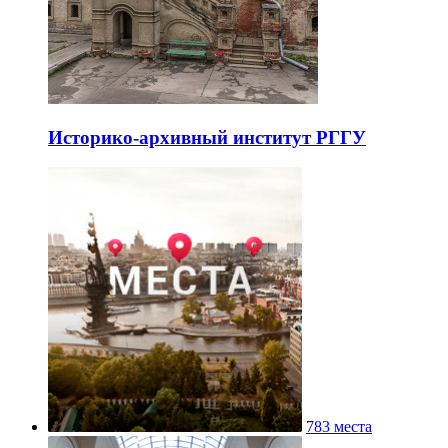
Историко-архивный институт РГГУ
783 места