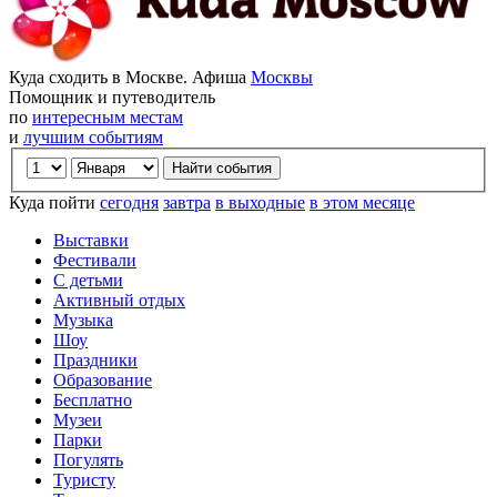
Куда сходить в Москве. Афиша
Москвы
Помощник и путеводитель
по
интересным местам
и
лучшим событиям
Куда пойти
сегодня
завтра
в выходные
в этом месяце
Выставки
Фестивали
С детьми
Активный отдых
Музыка
Шоу
Праздники
Образование
Бесплатно
Музеи
Парки
Погулять
Туристу