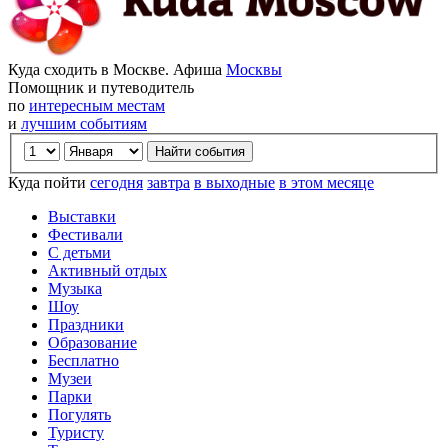
Куда сходить в Москве. Афиша
Москвы
Помощник и путеводитель
по
интересным местам
и
лучшим событиям
Куда пойти
сегодня
завтра
в выходные
в этом месяце
Выставки
Фестивали
С детьми
Активный отдых
Музыка
Шоу
Праздники
Образование
Бесплатно
Музеи
Парки
Погулять
Туристу