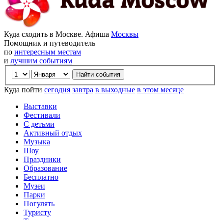
Куда сходить в Москве. Афиша
Москвы
Помощник и путеводитель
по
интересным местам
и
лучшим событиям
Куда пойти
сегодня
завтра
в выходные
в этом месяце
Выставки
Фестивали
С детьми
Активный отдых
Музыка
Шоу
Праздники
Образование
Бесплатно
Музеи
Парки
Погулять
Туристу