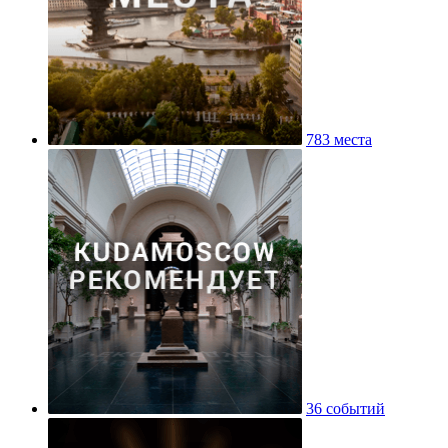
783 места
36 событий