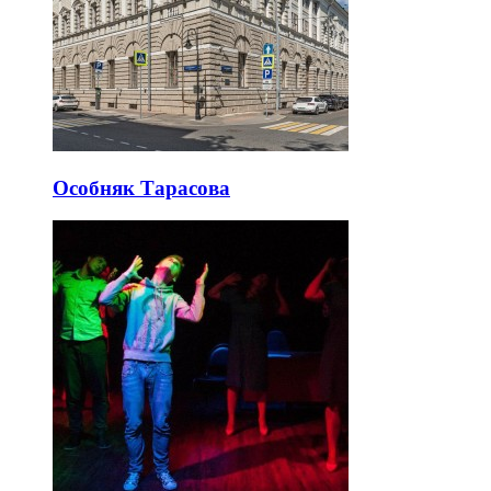
Особняк Тарасова