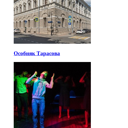
Особняк Тарасова