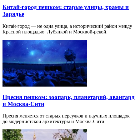
Китай-город пешком: старые улицы, храмы и
Зарядье
Китай-город — не одна улица, а исторический район между
Красной площадью, Лубянкой и Москвой-рекой.
Пресня пешком: зоопарк, планетарий, авангард
и Москва-Сити
Пресня меняется от старых переулков и научных площадок
до модернистской архитектуры и Москва-Сити.