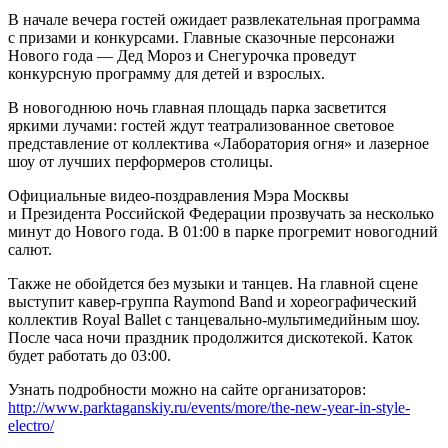
В начале вечера гостей ожидает развлекательная программа
с призами и конкурсами. Главные сказочные персонажи
Нового года — Дед Мороз и Снегурочка проведут
конкурсную программу для детей и взрослых.
В новогоднюю ночь главная площадь парка засветится
яркими лучами: гостей ждут театрализованное световое
представление от коллектива «Лаборатория огня» и лазерное
шоу от лучших перформеров столицы.
Официальные видео-поздравления Мэра Москвы
и Президента Российской Федерации прозвучать за несколько
минут до Нового года. В 01:00 в парке прогремит новогодний
салют.
Также не обойдется без музыки и танцев. На главной сцене
выступит кавер-группа Raymond Band и хореографический
коллектив Royal Ballet с танцевально-мультимедийным шоу.
После часа ночи праздник продолжится дискотекой. Каток
будет работать до 03:00.
Узнать подробности можно на сайте организаторов:
http://www.parktaganskiy.ru/events/more/the-new-year-in-style-
electro/