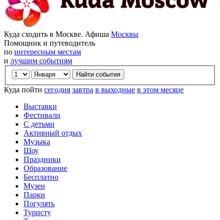
Куда сходить в Москве. Афиша
Москвы
Помощник и путеводитель
по
интересным местам
и
лучшим событиям
Куда пойти
сегодня
завтра
в выходные
в этом месяце
Выставки
Фестивали
С детьми
Активный отдых
Музыка
Шоу
Праздники
Образование
Бесплатно
Музеи
Парки
Погулять
Туристу