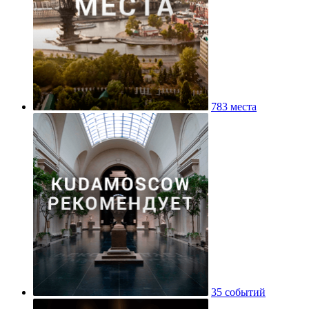
783 места
35 событий