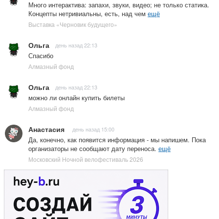
Много интерактива: запахи, звуки, видео; не только статика.
Концепты нетривиальны, есть, над чем
ещё
Выставка «Черновик будущего»
Ольга
день назад 22:13
Спасибо
Алмазный фонд
Ольга
день назад 22:13
можно ли онлайн купить билеты
Алмазный фонд
Анастасия
день назад 15:00
Да, конечно, как появится информация - мы напишем. Пока
организаторы не сообщают дату переноса.
ещё
Московский Ночной велофестиваль 2026