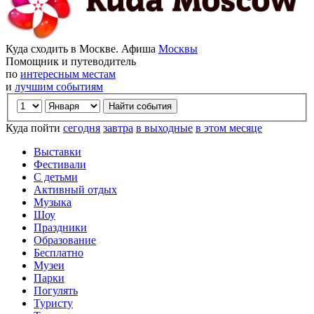
Куда сходить в Москве. Афиша
Москвы
Помощник и путеводитель
по
интересным местам
и
лучшим событиям
Куда пойти
сегодня
завтра
в выходные
в этом месяце
Выставки
Фестивали
С детьми
Активный отдых
Музыка
Шоу
Праздники
Образование
Бесплатно
Музеи
Парки
Погулять
Туристу