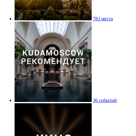
783 места
36 событий