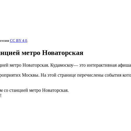
цензия
CC BY 4.0
.
анцией метро Новаторская
анцией метро Новаторская. Кудамоскоу— это интерактивная афи
оприятих Москвы. На этой странице перечислены события котор
м со станцией метро Новаторская.
!