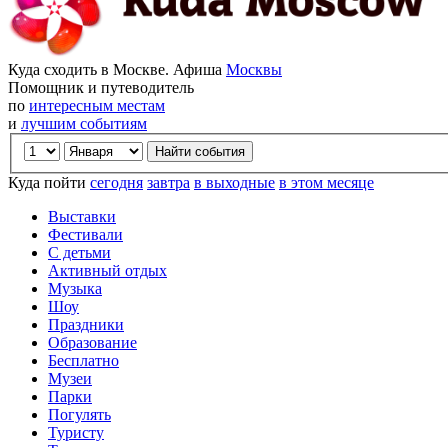
Куда сходить в Москве. Афиша
Москвы
Помощник и путеводитель
по
интересным местам
и
лучшим событиям
Куда пойти
сегодня
завтра
в выходные
в этом месяце
Выставки
Фестивали
С детьми
Активный отдых
Музыка
Шоу
Праздники
Образование
Бесплатно
Музеи
Парки
Погулять
Туристу