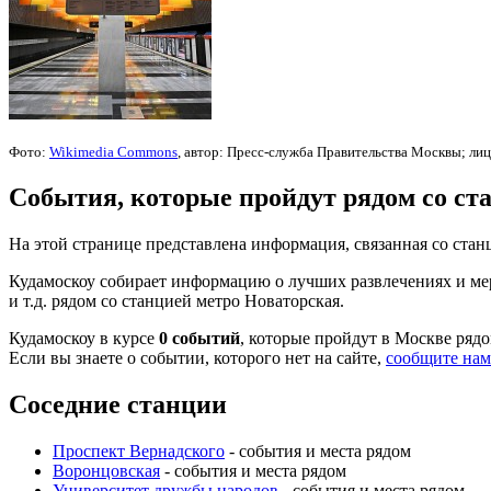
Фото:
Wikimedia Commons
, автор: Пресс-служба Правительства Москвы; ли
События, которые пройдут рядом со ст
На этой странице представлена информация, связанная со ст
Кудамоскоу собирает информацию о лучших развлечениях и мер
и т.д. рядом со станцией метро Новаторская.
Кудамоскоу в курсе
0 событий
, которые пройдут в Москве рядо
Если вы знаете о событии, которого нет на сайте,
сообщите нам
Соседние станции
Проспект Вернадского
- события и места рядом
Воронцовская
- события и места рядом
Университет дружбы народов
- события и места рядом