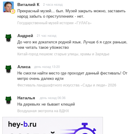
Виталий К
2 часа назад
Прекрасный музей... был. Музей закрыть можно, заставить
народ забыть о преступлениях - нет.
Государственный музей истории «ГУЛАГа»
Андрей
21 час назад
До чего же докатился родной язык. Лучше б я сдох раньше,
чем читать такое убожество
Китай-город пешком: старые улицы, храмы и Зарядье
Алиса
день назад 13:20
Не смогли найти место где проходит данный фестиваль! От
метро очень далеко идти
Фестиваль ландшафтного искусства «Сады и люди» 2026
Наталья
день назад 06:36
На деревьях не бывает клещей
Воздушная экотропа на ВДНХ