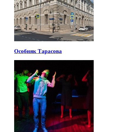
Особняк Тарасова