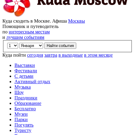
Куда сходить в Москве. Афиша
Москвы
Помощник и путеводитель
по
интересным местам
и
лучшим событиям
Куда пойти
сегодня
завтра
в выходные
в этом месяце
Выставки
Фестивали
С детьми
Активный отдых
Музыка
Шоу
Праздники
Образование
Бесплатно
Музеи
Парки
Погулять
Туристу