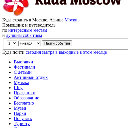
Куда сходить в Москве. Афиша
Москвы
Помощник и путеводитель
по
интересным местам
и
лучшим событиям
Куда пойти
сегодня
завтра
в выходные
в этом месяце
Выставки
Фестивали
С детьми
Активный отдых
Музыка
Шоу
Праздники
Образование
Бесплатно
Музеи
Парки
Погулять
Туристу