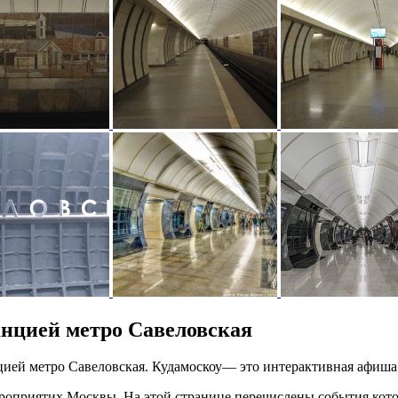
анцией метро Савеловская
анцией метро Савеловская. Кудамоскоу— это интерактивная афи
оприятих Москвы. На этой странице перечислены события котор