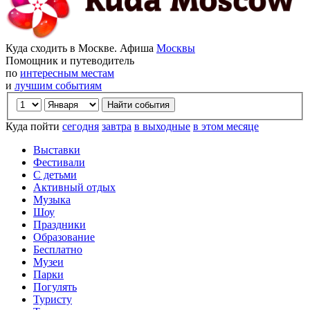
Куда сходить в Москве. Афиша
Москвы
Помощник и путеводитель
по
интересным местам
и
лучшим событиям
Куда пойти
сегодня
завтра
в выходные
в этом месяце
Выставки
Фестивали
С детьми
Активный отдых
Музыка
Шоу
Праздники
Образование
Бесплатно
Музеи
Парки
Погулять
Туристу