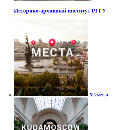
Историко-архивный институт РГГУ
783 места