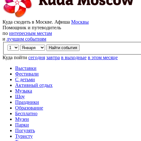
Куда сходить в Москве. Афиша
Москвы
Помощник и путеводитель
по
интересным местам
и
лучшим событиям
Куда пойти
сегодня
завтра
в выходные
в этом месяце
Выставки
Фестивали
С детьми
Активный отдых
Музыка
Шоу
Праздники
Образование
Бесплатно
Музеи
Парки
Погулять
Туристу