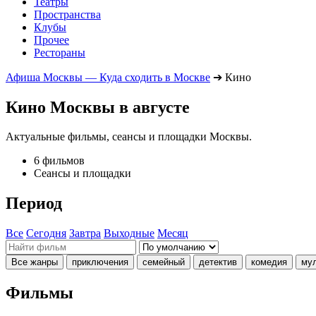
Театры
Пространства
Клубы
Прочее
Рестораны
Афиша Москвы — Куда сходить в Москве
➔
Кино
Кино Москвы в августе
Актуальные фильмы, сеансы и площадки Москвы.
6 фильмов
Сеансы и площадки
Период
Все
Сегодня
Завтра
Выходные
Месяц
Все жанры
приключения
семейный
детектив
комедия
му
Фильмы