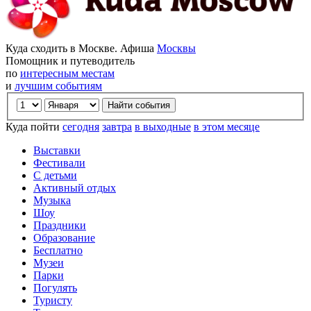
Куда сходить в Москве. Афиша
Москвы
Помощник и путеводитель
по
интересным местам
и
лучшим событиям
Куда пойти
сегодня
завтра
в выходные
в этом месяце
Выставки
Фестивали
С детьми
Активный отдых
Музыка
Шоу
Праздники
Образование
Бесплатно
Музеи
Парки
Погулять
Туристу