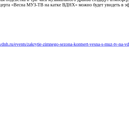
концерта «Весна МУЗ-ТВ на катке ВДНХ» можно будет увидеть в э
k.vdnh.ru/events/zakrytie-zimnego-sezona-kontsert-vesna-s-muz-tv-na-v