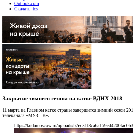
Outlook.com
Скачать .ics
Закрытие зимнего сезона на катке ВДНХ 2018
11 марта на Главном катке страны завершится зимний сезон 2
телеканала «МУЗ-ТВ».
https://kudamoscow.ru/uploads/b7ec31f8ca6a159ed4200fac0b