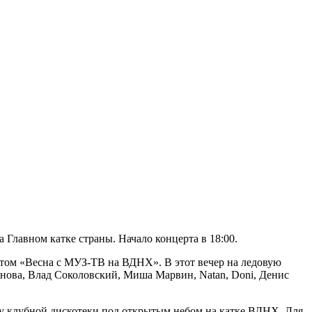
 Главном катке страны. Начало концерта в 18:00.
ртом «Весна с МУЗ-ТВ на ВДНХ». В этот вечер на ледовую
занова, Влад Соколовский, Миша Марвин, Natan, Doni, Денис
ру клубной дискотеки под открытым небом на катке ВДНХ. Для