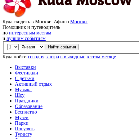
Куда сходить в Москве. Афиша
Москвы
Помощник и путеводитель
по
интересным местам
и
лучшим событиям
Куда пойти
сегодня
завтра
в выходные
в этом месяце
Выставки
Фестивали
С детьми
Активный отдых
Музыка
Шоу
Праздники
Образование
Бесплатно
Музеи
Парки
Погулять
Туристу