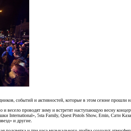
иков, событий и активностей, которые в этом сезоне прошли на
о и весело проводят зиму и встретят наступающую весну конце
nternational», 5sta Family, Quest Pistols Show, Emin, Сати Ка
везд» и другие.
я подсветка и три часа музыкального драйва создадут атмосфе