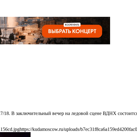
017/18. В заключительный вечер на ледовой сцене ВДНХ состоит
3156cd.jpg
https://kudamoscow.ru/uploads/b7ec31f8ca6a159ed4200fac