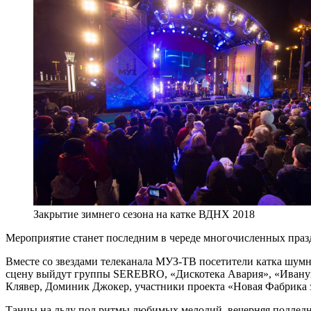
Закрытие зимнего сезона на катке ВДНХ 2018
Мероприятие станет последним в череде многочисленных праздн
Вместе со звездами телеканала МУЗ-ТВ посетители катка шумн
сцену выйдут группы SEREBRO, «Дискотека Авария», «Иванушки I
Клявер, Доминик Джокер, участники проекта «Новая Фабрика з
Танцы на льду под ритмы любимых мелодий, вечерняя подледна