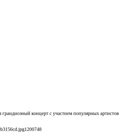
ся грандиозный концерт с участием популярных артистов
0b3156cd.jpg
1200
748