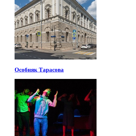
Особняк Тарасова