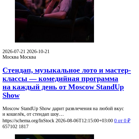
2026-07-21
2026-10-21
Москва
Москва
Стендап, музыкальное лото и мастер-
классы — комедийная программа
на каждый день от Moscow StandUp
Show
Moscow StandUp Show дарит развлечения на любой вкус
и кошелёк, от стендап шоу…
https://schema.org/InStock
2026-08-06T12:15:00+03:00
0
от 0
₽
657102
1817