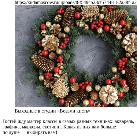
https://kudamoscow.ru/uploads/f8f549cb23cf57448182a38f1a2
Выходные в студии «Возьми кисть»
Гостей жду мастер-классы в самых разных техниках: акварель,
графика, маркеры, скетчинг. Какая из них вам больше
по душе — выбирать вам!