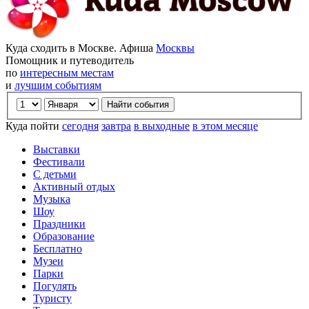
Куда сходить в Москве. Афиша
Москвы
Помощник и путеводитель
по
интересным местам
и
лучшим событиям
Куда пойти
сегодня
завтра
в выходные
в этом месяце
Выставки
Фестивали
С детьми
Активный отдых
Музыка
Шоу
Праздники
Образование
Бесплатно
Музеи
Парки
Погулять
Туристу