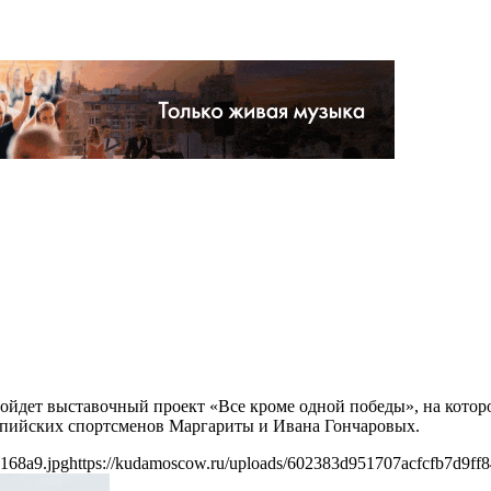
ройдет выставочный проект «Все кроме одной победы», на котор
мпийских спортсменов Маргариты и Ивана Гончаровых.
168a9.jpg
https://kudamoscow.ru/uploads/602383d951707acfcfb7d9ff