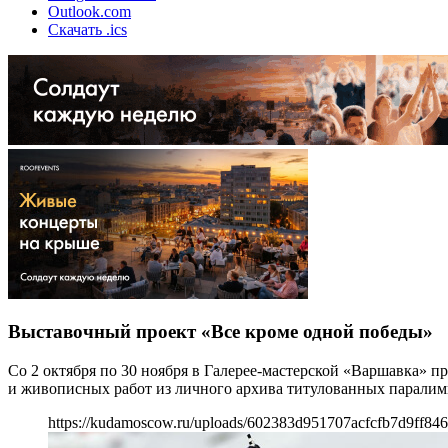
Outlook.com
Скачать .ics
Выставочный проект «Все кроме одной победы»
Со 2 октября по 30 ноября в Галерее-мастерской «Варшавка» п
и живописных работ из личного архива титулованных парали
https://kudamoscow.ru/uploads/602383d951707acfcfb7d9ff846