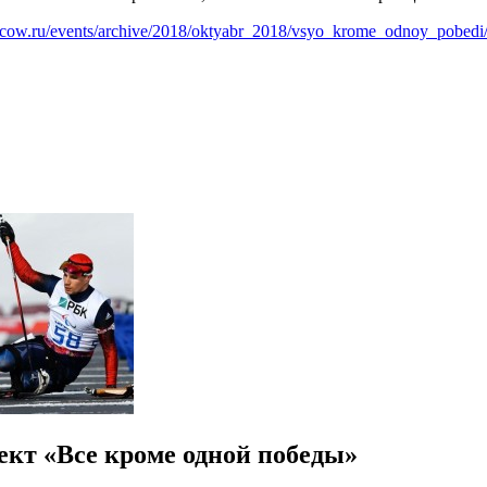
scow.ru/events/archive/2018/oktyabr_2018/vsyo_krome_odnoy_pobedi
кт «Все кроме одной победы»