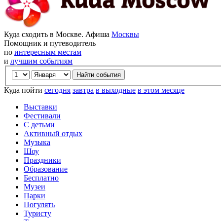
Куда сходить в Москве. Афиша
Москвы
Помощник и путеводитель
по
интересным местам
и
лучшим событиям
Куда пойти
сегодня
завтра
в выходные
в этом месяце
Выставки
Фестивали
С детьми
Активный отдых
Музыка
Шоу
Праздники
Образование
Бесплатно
Музеи
Парки
Погулять
Туристу