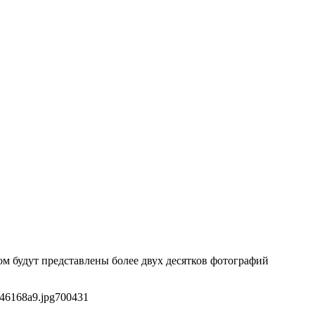
ом будут представлены более двух десятков фотографий
846168a9.jpg
700
431