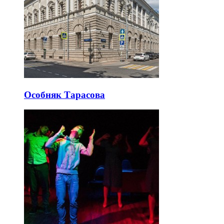
Особняк Тарасова