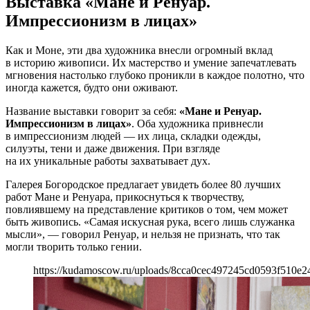
Выставка «Мане и Ренуар.
Импрессионизм в лицах»
Как и Моне, эти два художника внесли огромный вклад
в историю живописи. Их мастерство и умение запечатлевать
мгновения настолько глубоко проникли в каждое полотно, что
иногда кажется, будто они оживают.
Название выставки говорит за себя:
«Мане и Ренуар.
Импрессионизм в лицах»
. Оба художника привнесли
в импрессионизм людей — их лица, складки одежды,
силуэты, тени и даже движения. При взгляде
на их уникальные работы захватывает дух.
Галерея Богородское предлагает увидеть более 80 лучших
работ Мане и Ренуара, прикоснуться к творчеству,
повлиявшему на представление критиков о том, чем может
быть живопись. «Самая искусная рука, всего лишь служанка
мысли», — говорил Ренуар, и нельзя не признать, что так
могли творить только гении.
https://kudamoscow.ru/uploads/8cca0cec497245cd0593f510e24