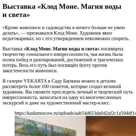
Выставка «Клод Моне. Магия воды
и света»
«Кроме живописи и садоводства я ничего больше не умею
делать», — признавался Клод Моне. Художник явно
недоговаривал, но с его утверждением невозможно спорить.
Выставка
«Клод Моне. Магия воды и света»
посвящена
творчеству гениального импрессиониста, чья жизнь была
полна побед и разочарований, достижений и трагических
потерь. Весь его путь был посвящён бунту против
закостенелости живописи.
В галерее VEKARTA в Саду Баумана можно в деталях
рассмотреть более 100 сюжетов, которые создал великий
художник. Вы сможете проследить личный и творческий путь
импрессиониста, записаться на одну из многочисленных
экскурсий и даже на художественный мастер-класс.
https://kudamoscow.ru/uploads/aab54d653da042af2c1a594df1