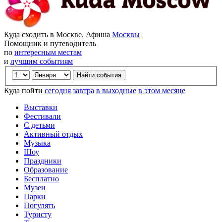
Куда сходить в Москве. Афиша
Москвы
Помощник и путеводитель
по
интересным местам
и
лучшим событиям
Куда пойти
сегодня
завтра
в выходные
в этом месяце
Выставки
Фестивали
С детьми
Активный отдых
Музыка
Шоу
Праздники
Образование
Бесплатно
Музеи
Парки
Погулять
Туристу