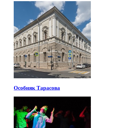
Особняк Тарасова