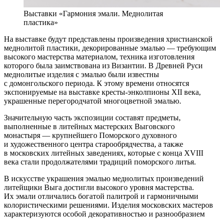
Выставки «Гармония эмали. Меднолитая
пластика»
На выставке будут представлены произведения христианской
меднолитой пластики, декорированные эмалью — требующим
высокого мастерства материалом, техника изготовления
которого была заимствована из Византии. В Древней Руси
меднолитые изделия с эмалью были известны
с домонгольского периода. К этому времени относятся
экспонируемые на выставке кресты-энколпионы XII века,
украшенные перегородчатой многоцветной эмалью.
Значительную часть экспозиции составят предметы,
выполненные в литейных мастерских Выговского
монастыря — крупнейшего Поморского духовного
и художественного центра старообрядчества, а также
в московских литейных заведениях, которые c конца XVIII
века стали продолжателями традиций поморского литья.
В искусстве украшения эмалью меднолитых произведений
литейщики Выга достигли высокого уровня мастерства.
Их эмали отличались богатой палитрой и гармоничными
колористическими решениями. Изделия московских мастеров
характеризуются особой декоративностью и разнообразием