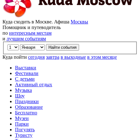
Куда сходить в Москве. Афиша
Москвы
Помощник и путеводитель
по
интересным местам
и
лучшим событиям
Куда пойти
сегодня
завтра
в выходные
в этом месяце
Выставки
Фестивали
С детьми
Активный отдых
Музыка
Шоу
Праздники
Образование
Бесплатно
Музеи
Парки
Погулять
Туристу