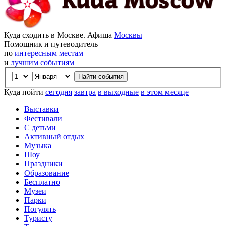
Куда сходить в Москве. Афиша
Москвы
Помощник и путеводитель
по
интересным местам
и
лучшим событиям
Куда пойти
сегодня
завтра
в выходные
в этом месяце
Выставки
Фестивали
С детьми
Активный отдых
Музыка
Шоу
Праздники
Образование
Бесплатно
Музеи
Парки
Погулять
Туристу