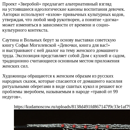
Проект «Зверобой» предлагает альтернативный взгляд
на устоявшиеся идеологические каноны воспитания девочек.
Авторки используют «взлом» привычных культурных кодов,
утверждая, что любой миф рукотворен, а понятие «догма»
может изменяться в зависимости от времени и социо-
культурного контекста.
Саутина и Вольных берут за основу выставки советскую
книгу Софьи Могилевской «Девочки, книга для вас!»
и выстраивают с ней диалог на тему женского домашнего
труда. Экспозиция представляет собой Дом с кухней и садом,
традиционно считающиеся основным местом приложения
женских сил.
Художницы обращаются к женским образам из русских
народных сказок, которые спасаются от домашнего насилия
ритуальными оберегами в виде сшитых кукол и решают все
проблемы зверобоем, называемым в народе «травой от 99
недугов».
https://kudamoscow.ru/uploads/8138d491fd867147f9c33e1af79