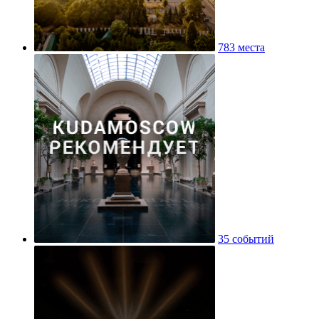
783 места
35 событий