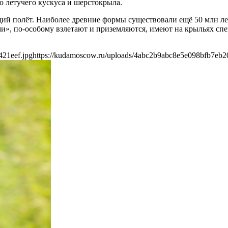
о летучего кускуса и шерстокрыла.
й полёт. Наиболее древние формы существовали ещё 50 млн ле
ами», по-особому взлетают и приземляются, имеют на крыльях с
421eef.jpg
https://kudamoscow.ru/uploads/4abc2b9abc8e5e098bfb7eb2