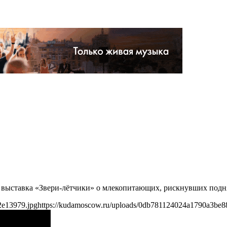
т выставка «Звери-лётчики» о млекопитающих, рискнувших подня
2e13979.jpg
https://kudamoscow.ru/uploads/0db781124024a1790a3be8