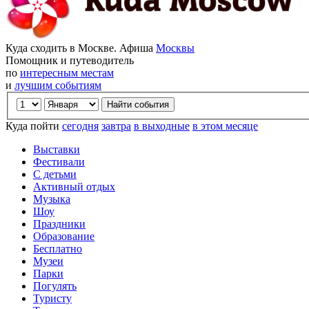
Куда сходить в Москве. Афиша
Москвы
Помощник и путеводитель
по
интересным местам
и
лучшим событиям
Куда пойти
сегодня
завтра
в выходные
в этом месяце
Выставки
Фестивали
С детьми
Активный отдых
Музыка
Шоу
Праздники
Образование
Бесплатно
Музеи
Парки
Погулять
Туристу