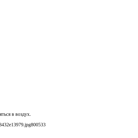
ться в воздух.
8432e13979.jpg
800
533