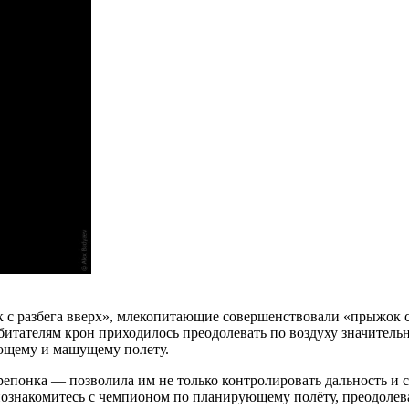
 с разбега вверх», млекопитающие совершенствовали «прыжок с 
обитателям крон приходилось преодолевать по воздуху значител
ющему и машущему полету.
понка — позволила им не только контролировать дальность и ск
ознакомитесь с чемпионом по планирующему полёту, преодолева