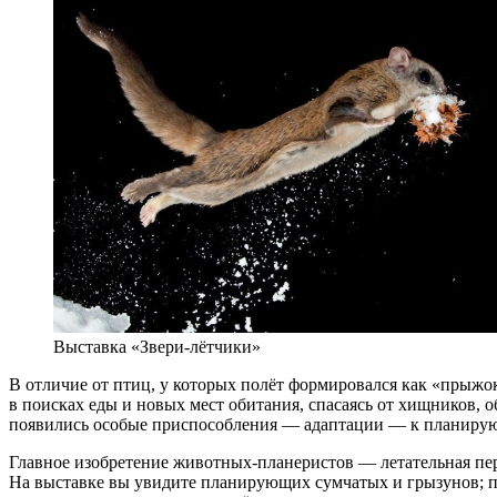
Выставка «Звери-лётчики»
В отличие от птиц, у которых полёт формировался как «прыжок
в поисках еды и новых мест обитания, спасаясь от хищников, 
появились особые приспособления — адаптации — к планиру
Главное изобретение животных-планеристов — летательная пере
На выставке вы увидите планирующих сумчатых и грызунов; п