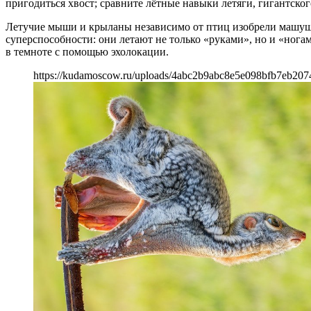
пригодиться хвост; сравните лётные навыки летяги, гигантског
Летучие мыши и крыланы независимо от птиц изобрели машущи
суперспособности: они летают не только «руками», но и «ног
в темноте с помощью эхолокации.
https://kudamoscow.ru/uploads/4abc2b9abc8e5e098bfb7eb207