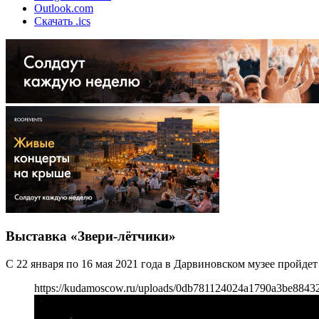
Outlook.com
Скачать .ics
Выставка «Звери-лётчики»
С 22 января по 16 мая 2021 года в Дарвиновском музее пройде
https://kudamoscow.ru/uploads/0db781124024a1790a3be8843