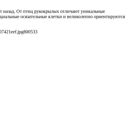
т назад. От птиц рукокрылых отличают уникальные
пециальные осязательные клетки и великолепно ориентируются
07421eef.jpg
800
533