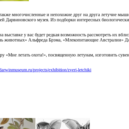
а также многочисленные и непохожие друг на друга летучие мы
ей Дарвиновского музея. Из подборки интересных биологических
 на выставке у вас будет редкая возможность рассмотреть их вб
знь животных» Альфреда Брэма, «Млекопитающие Австралии» Джо
гру «Мне летать охота!», посвященную летунам, изготовить сув
arwinmuseum.ru/projects/exhibition/zveri-letchiki