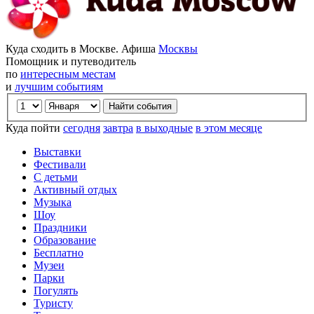
Куда сходить в Москве. Афиша
Москвы
Помощник и путеводитель
по
интересным местам
и
лучшим событиям
Куда пойти
сегодня
завтра
в выходные
в этом месяце
Выставки
Фестивали
С детьми
Активный отдых
Музыка
Шоу
Праздники
Образование
Бесплатно
Музеи
Парки
Погулять
Туристу