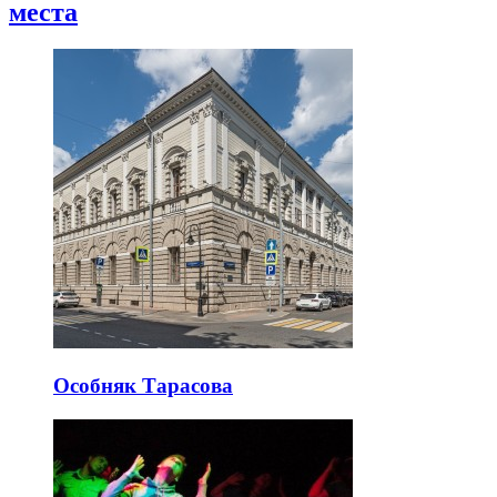
места
Особняк Тарасова