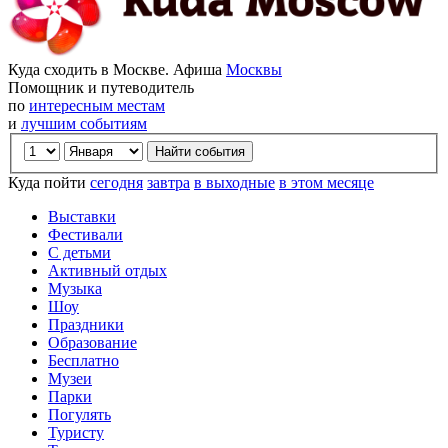
Куда сходить в Москве. Афиша
Москвы
Помощник и путеводитель
по
интересным местам
и
лучшим событиям
Куда пойти
сегодня
завтра
в выходные
в этом месяце
Выставки
Фестивали
С детьми
Активный отдых
Музыка
Шоу
Праздники
Образование
Бесплатно
Музеи
Парки
Погулять
Туристу