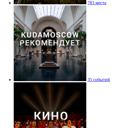
783 места
35 событий