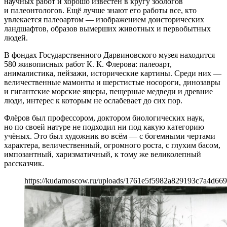
научных работ и хорошо известен в кругу зоологов
и палеонтологов. Ещё лучше знают его работы все, кто
увлекается палеоартом — изображением доисторических
ландшафтов, образов вымерших животных и первобытных
людей.
В фондах Государственного Дарвиновского музея находится
580 живописных работ К. К. Флерова: палеоарт,
анималистика, пейзажи, исторические картины. Среди них —
величественные мамонты и шерстистые носороги, динозавры
и гигантские морские ящеры, пещерные медведи и древние
люди, интерес к которым не ослабевает до сих пор.
Флёров был профессором, доктором биологических наук,
но по своей натуре не подходил ни под какую категорию
учёных. Это был художник во всём — с богемными чертами
характера, величественный, огромного роста, с глухим басом,
импозантный, харизматичный, к тому же великолепный
рассказчик.
https://kudamoscow.ru/uploads/1761e5f5982a829193c7a4d66